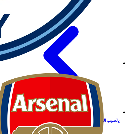
يانصيب البحرين اون لاين: دليلك للفوز مع Betway