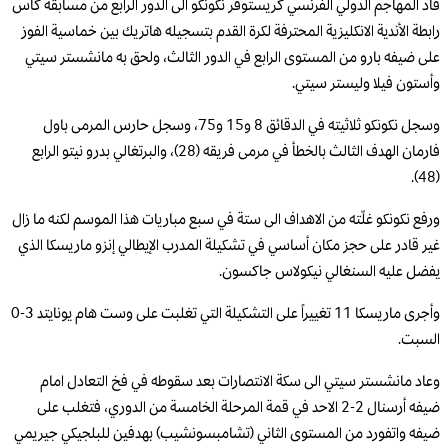
قاد المهاجم الدولي الفرنسي كريستوفر نكونكو الى الدور الرابع من مسابقة كأس
رابطة الأندية الانكليزية المحترفة لكرة القدم بتسجيله هاتريك بين خماسية الفوز
على ضيفه بارو من المستوى الرابع في الدور الثالث، ولحق به مانشستر سيتي
وأستون فيلا وليستر سيتي.
وسجل نكونكو ثلاثيته في الدقائق 8 و15 و75، وسجل حارس المرمى باول
فارمان الهدف الثالث بالخطأ في مرمى فريقه (28)، والبرتغالي بدرو نيتو الرابع
(48).
ورفع نكونكو غلّته من الاهداف الى ستة في سبع مباريات هذا الموسم لكنه ما زال
غير قادر على حجز مكان أساسي في تشكيلة المدرب الإيطالي إنزو ماريسكا الذي
يفضل عليه السنغالي نيكولاس جاكسون.
وأجرى ماريسكا 11 تغييراً على التشكيلة التي تغلبت على وست هام يونايتد 3-0
السبت.
وعاد مانشستر سيتي الى سكة الانتصارات بعد سقوطه في فخ التعادل امام
ضيفه أرسنال 2-2 الاحد في قمة المرحلة الخامسة من الدوري، فتغلب على
ضيفه واتفورد من المستوى الثاني (تشامبسونشيب) بهدفين للبلجيكي جيريمي