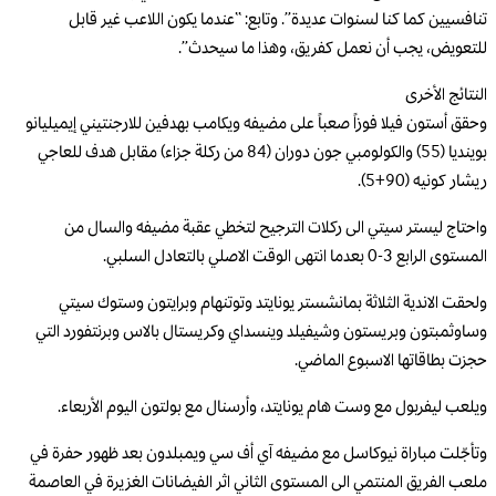
تنافسيين كما كنا لسنوات عديدة”. وتابع: “عندما يكون اللاعب غير قابل
للتعويض، يجب أن نعمل كفريق، وهذا ما سيحدث”.
النتائج الأخرى
وحقق أستون فيلا فوزاً صعباً على مضيفه ويكامب بهدفين للارجنتيني إيميليانو
بوينديا (55) والكولومبي جون دوران (84 من ركلة جزاء) مقابل هدف للعاجي
ريشار كونيه (90+5).
واحتاج ليستر سيتي الى ركلات الترجيح لتخطي عقبة مضيفه والسال من
المستوى الرابع 3-0 بعدما انتهى الوقت الاصلي بالتعادل السلبي.
ولحقت الاندية الثلاثة بمانشستر يونايتد وتوتنهام وبرايتون وستوك سيتي
وساوثمبتون وبريستون وشيفيلد وينسداي وكريستال بالاس وبرنتفورد التي
حجزت بطاقاتها الاسبوع الماضي.
ويلعب ليفربول مع وست هام يونايتد، وأرسنال مع بولتون اليوم الأربعاء.
وتأجّلت مباراة نيوكاسل مع مضيفه آي أف سي ويمبلدون بعد ظهور حفرة في
ملعب الفريق المنتمي الى المستوى الثاني اثر الفيضانات الغزيرة في العاصمة