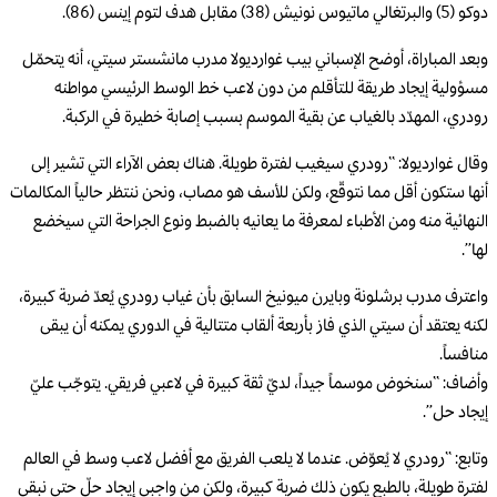
دوكو (5) والبرتغالي ماتيوس نونيش (38) مقابل هدف لتوم إينس (86).
وبعد المباراة، أوضح الإسباني بيب غوارديولا مدرب مانشستر سيتي، أنه يتحمّل
مسؤولية إيجاد طريقة للتأقلم من دون لاعب خط الوسط الرئيسي مواطنه
رودري، المهدّد بالغياب عن بقية الموسم بسبب إصابة خطيرة في الركبة.
وقال غوارديولا: “رودري سيغيب لفترة طويلة. هناك بعض الآراء التي تشير إلى
أنها ستكون أقل مما نتوقّع، ولكن للأسف هو مصاب، ونحن ننتظر حالياً المكالمات
النهائية منه ومن الأطباء لمعرفة ما يعانيه بالضبط ونوع الجراحة التي سيخضع
لها”.
واعترف مدرب برشلونة وبايرن ميونيخ السابق بأن غياب رودري يُعدّ ضربة كبيرة،
لكنه يعتقد أن سيتي الذي فاز بأربعة ألقاب متتالية في الدوري يمكنه أن يبقى
منافساً.
وأضاف: “سنخوض موسماً جيداً، لديّ ثقة كبيرة في لاعبي فريقي. يتوجّب عليّ
إيجاد حل”.
وتابع: “رودري لا يُعوّض. عندما لا يلعب الفريق مع أفضل لاعب وسط في العالم
لفترة طويلة، بالطبع يكون ذلك ضربة كبيرة، ولكن من واجبي إيجاد حلّ حتى نبقى