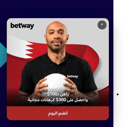
×
راهن بـ100$
واحصل على 300$ كرهانات مجانية
قوانين الرهان المباشر على بت واي: كل ما تحتاج معرفت
انضم اليوم