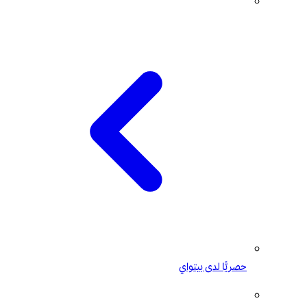
حصريًّا لدى بيتواي