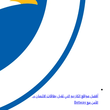
أفضل مواقع الكازينو التي تقبل بطاقات الائتمان وPaysafecard دليلك
الآمن مع Betway