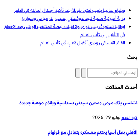
ويليام ساليبا يغيب لفترة طويلة بعد تأكيد أرسنال إصابته في الظهر
بداية أميركية صعبة لليفاندوفسكي بسبب إنتر ميامي وسواريز
إيطاليا تستهدف بيب غوارديولا لقيادة نهضة المنتخب الوطني بعد الإخفاق
في التأهل إلى كأس العالم
القائد الاسباني رودري أفضل لاعبٍ في كأس العالم
بحث
أحدث المقالات
تشلسي يدّك مرمى وسترن سيدني بسداسية ويقدّم موهبة جديدة
كرة القدم
يوليو 29, 2026
الأهلي بطل آسيا يختتم معسكره بتعادلٍ مع فولهام