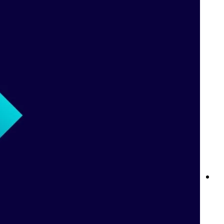
نوادي Betway: ولاؤك يستحق الأفضل