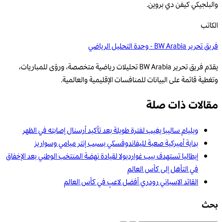
والبلجيكي كيفن دي بروين.
الكاتب
فريق تحرير BW Arabia - وحدة التحليل الرياضي
يقدّم فريق تحرير BW Arabia تحليلات رياضية متخصصة، ورؤى للمباريات،
وتغطية قائمة على البيانات للمنافسات الإقليمية والعالمية.
مقالات ذات صلة
ويليام ساليبا يغيب لفترة طويلة بعد تأكيد أرسنال إصابته في الظهر
بداية أميركية صعبة لليفاندوفسكي بسبب إنتر ميامي وسواريز
إيطاليا تستهدف بيب غوارديولا لقيادة نهضة المنتخب الوطني بعد الإخفاق
في التأهل إلى كأس العالم
القائد الاسباني رودري أفضل لاعبٍ في كأس العالم
بحث