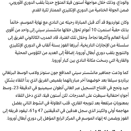
والوداع، وذلك خلال مواجهة أستون فيلا المتوّج حديثاً بلقب الدوري الأوروبي،
ضمن الجولة الختامية من الدوري الإنكليزي الممتاز لكرة القدم.
وكان غوارديولا قد أكد قبل المباراة رحيله عن النادي مع نهاية الموسم، خاتماً
بذلك حقبةً استمرت 10 أعوام تحوّل خلالها مانشستر سيتي إلى واحد من أقوى
أندية العالم وأكثرها نجاحاً. وخلال تلك الفترة، قاد المدرب الكاتالوني الفريق إلى
سلسلة من الإنجازات التاريخية، أبرزها الفوز بستة ألقاب في الدوري الإنكليزي
والتتويج بلقب دوري أبطال أوروبا، إضافةً إلى العديد من الكؤوس المحلية
والقارية التي رسخت مكانة النادي بين كبار أوروبا.
كما ودّعت جماهير مانشستر سيتي المدافع جون ستونز ولاعب الوسط البرتغالي
برناردو سيلفا بعد خوضهما آخر مبارياتهما بقميص الفريق الذي بدأ اللقاء بشكلٍ
جيد ونجح في افتتاح التسجيل عبر الغاني أنطوان سيمينيو في الدقيقة 23، وسط
أجواءٍ احتفالية سيطرت على المدرجات. لكن أستون فيلا، الذي دخل اللقاء
بمعنوياتٍ مرتفعة بعد تتويجه القاري، قلب الطاولة في الشوط الثاني بفضل
مهاجمه أولي واتكينز الذي سجل هدفين في الدقيقتين 47 و61، ليقود فريقه إلى
الفوز ويضمن له إنهاء الموسم في المركز الرابع المؤهل إلى دوري أبطال أوروبا.