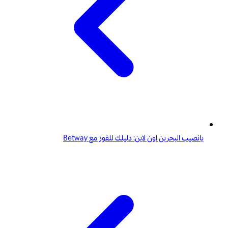
يانصيب البحرين اون لاين: دليلك للفوز مع Betway