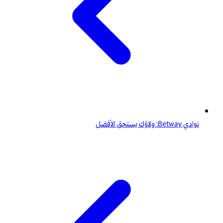
نوادي Betway: ولاؤك يستحق الأفضل