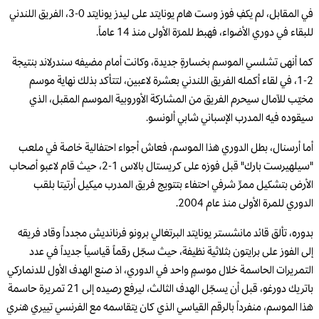
في المقابل، لم يكفِ فوز وست هام يونايتد على ليدز يونايتد 0-3، الفريق اللندني
للبقاء في دوري الأضواء، فهبط للمرّة الأولى منذ 14 عاماً.
كما أنهى تشلسي الموسم بخسارةٍ جديدة، وكانت أمام مضيفه سندرلاند بنتيجة
2-1، في لقاء أكمله الفريق اللندني بعشرة لاعبين، لتتأكد بذلك نهاية موسم
مخيّب للآمال سيحرم الفريق من المشاركة الأوروبية الموسم المقبل، الذي
سيقوده فيه المدرب الإسباني شابي ألونسو.
أما أرسنال، بطل الدوري هذا الموسم، فعاش أجواء احتفالية خاصة في ملعب
"سيلهيرست بارك" قبل فوزه على كريستال بالاس 1-2، حيث قام لاعبو أصحاب
الأرض بتشكيل ممرٍّ شرفي احتفاء بتتويج فريق المدرب ميكيل أرتيتا بلقب
الدوري للمرة الأولى منذ عام 2004.
بدوره، تألق قائد مانشستر يونايتد البرتغالي برونو فرنانديش مجدداً وقاد فريقه
إلى الفوز على برايتون بثلاثية نظيفة، حيث سجّل رقماً قياسياً جديداً في عدد
التمريرات الحاسمة خلال موسمٍ واحد في الدوري، اذ صنع الهدف الأول للدنماركي
باتريك دورغو، قبل أن يسجّل الهدف الثالث، ليرفع رصيده إلى 21 تمريرة حاسمة
هذا الموسم، منفرداً بالرقم القياسي الذي كان يتقاسمه مع الفرنسي تييري هنري