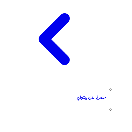
حصريًّا لدى بيتواي