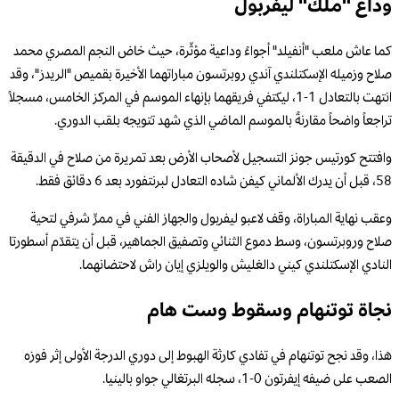
وداع "ملك" ليفربول
كما عاش ملعب "أنفيلد" أجواءً وداعية مؤثّرة، حيث خاض النجم المصري محمد
صلاح وزميله الإسكتلندي آندي روبرتسون مباراتهما الأخيرة بقميص "الريدز"، وقد
انتهت بالتعادل 1-1، ليكتفي فريقهما بإنهاء الموسم في المركز الخامس، مسجلاً
تراجعاً واضحاً مقارنةً بالموسم الماضي الذي شهد تتويجه بلقب الدوري.
وافتتح كورتيس جونز التسجيل لأصحاب الأرض بعد تمريرة من صلاح في الدقيقة
58، قبل أن يدرك الألماني كيفن شاده التعادل لبرنتفورد بعد 6 دقائق فقط.
وعقب نهاية المباراة، وقف لاعبو ليفربول والجهاز الفني في ممرٍّ شرفي لتحية
صلاح وروبرتسون، وسط دموع الثنائي وتصفيق الجماهير، قبل أن يتقدّم أسطورتا
النادي الإسكتلندي كيني دالغليش والويلزي إيان راش لاحتضانهما.
نجاة توتنهام وسقوط وست هام
هذا، وقد نجح توتنهام في تفادي كارثة الهبوط إلى دوري الدرجة الأولى إثر فوزه
الصعب على ضيفه إيفرتون 0-1، سجله البرتغالي جواو بالينيا.