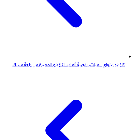
كازينو بيتواي المباشر: تجربة ألعاب الكازينو المميزة من راحة منزلك