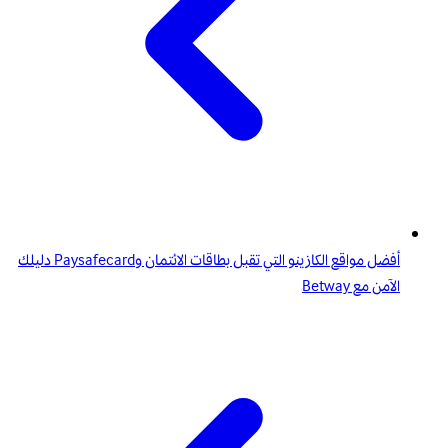
أفضل مواقع الكازينو التي تقبل بطاقات الائتمان وPaysafecard دليلك
الآمن مع Betway