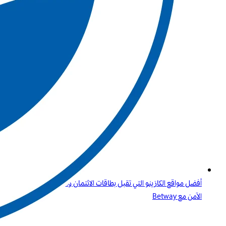
أفضل مواقع الكازينو التي تقبل بطاقات الائتمان وPaysafecard دليلك
الآمن مع Betway