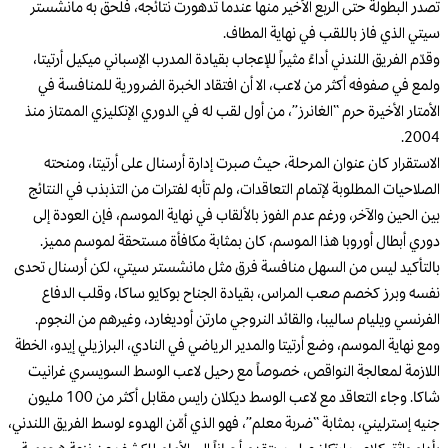
تصدر البطولة حتى الربع الأخير منها عندما تدهورت نتائجه، فلحق به مانشستر
سيتي الذي فاز باللقب في نهاية المطاف.
وقدّم الفريق اللندني أداءً مثيراً للإعجاب بقيادة المدرب الإسباني ميكيل أرتيتا،
ولمع في صفوفه أكثر من لاعب، الا أن افتقاد الخبرة الضرورية للمنافسة في
الأمتار الأخيرة حرم “الغانرز”، من أول لقب له في الدوري الإنكليزي الممتاز منذ
2004.
الاستقرار كان عنوان المرحلة، حيث صبرت إدارة أرسنال على أرتيتا، ومنحته
الصلاحيات المطلوبة لإتمام التعاقدات، ولم تأبه لفترات من التذبذب في النتائج
بين الحين والآخر، ورغم عدم الفوز بالألقاب في نهاية الموسم، فإن العودة إلى
دوري أبطال أوروبا هذا الموسم، كان بمثابة مكافأة مستحقة لموسم مميز.
بالتأكيد ليس من السهل منافسة فرق مثل مانشستر سيتي، لكن أرسنال تحدى
نفسه وبرز كخصم صعب المراس، بقيادة الجناح بوكايو ساكا، وقلب الدفاع
الفرنسي ويليام ساليبا، والقائد النروجي مارتن أوديغارد، وغيرهم من النجوم.
ومع نهاية الموسم، وضع أرتيتا والمدير الرياضي في النادي، البرازيلي إيدو، الخطة
اللازمة لمعالجة النواقص، خصوصاً مع رحيل لاعب الوسط السويسري غرانيت
شاكا. وجاء التعاقد مع لاعب الوسط ديكلان رايس مقابل أكثر من 100 مليون
جنيه إسترليني، بمثابة “ضربة معلم”، فهو الذي أمّن الهدوء لوسط الفريق اللندني،