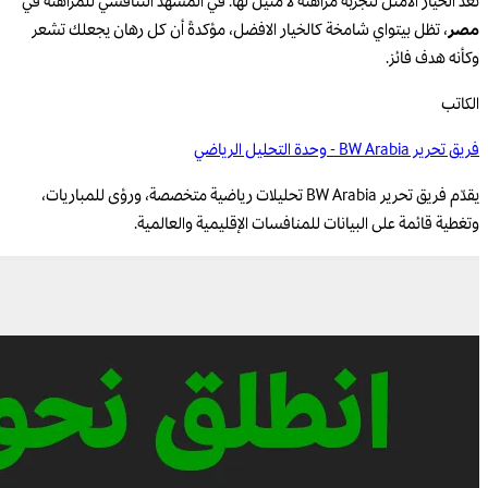
تُعد الخيار الأمثل لتجربة مراهنة لا مثيل لها. في المشهد التنافسي للمراهنة في
مصر
، تظل بيتواي شامخة كالخيار الافضل، مؤكدةً أن كل رهان يجعلك تشعر
وكأنه هدف فائز.
الكاتب
فريق تحرير BW Arabia - وحدة التحليل الرياضي
يقدّم فريق تحرير BW Arabia تحليلات رياضية متخصصة، ورؤى للمباريات،
وتغطية قائمة على البيانات للمنافسات الإقليمية والعالمية.