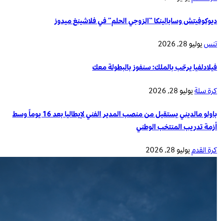
ديوكوفيتش وسابالينكا “الزوجي الحلم” في فلاشينغ ميدوز
تنس
يوليو 28, 2026
فيلادلفيا يرحّب بالملك: سنفوز بالبطولة معك
كرة سلة
يوليو 28, 2026
باولو مالديني يستقيل من منصب المدير الفني لإيطاليا بعد 16 يوماً وسط
أزمة تدريب المنتخب الوطني
كرة القدم
يوليو 28, 2026