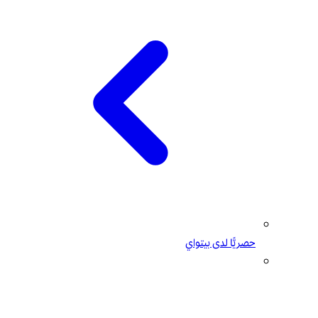
حصريًّا لدى بيتواي