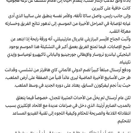
بأداء واثق كلاعب ارتكاز صلب، يتقدم أحياناً إلى الأمام للكشف عن نزعة هجومية
كانت خافية على كثيرين.
وإلى جانب رايس، واصل ساكا تألقه، والأمر نفسه ينطبق على ساليبا الذي أدى
غيابه للإصابة في المراحل الأخيرة من الموسم، إلى تدهور نتائج الفريق وخسارته
معركة اللقب.
وأثبت الجناح الأيسر البرازيلي غابريال مارتينيللي، أنه ورقة رابحة إذا ابتعد عن
شبح الإصابات، فيما تمتع الفريق بعمق أكبر في التشكيلة هذا الموسم بوجود
البلجيكي لياندرو تروسار والإيطالي جورجينيو والياباني تاكيهيرو تومياسو وإيدي
نكيتياه.
ودفع آرسنال مبلغاً كبيراً لضم الدولي الألماني كاي هافرتز من تشلسي، وقدانت
ظر حتى الأسابيع الأخيرة الماضية ليرى عائداً فنياً من الصفقة على أرض الملعب،
حيث بدأ نجم ليفركوزن السابق، يعتاد على دوره الجديد في وسط الملعب.
لكن عام أرسنال لم يخلُ من الأحداث المثيرة للجدل، خصوصاً فيما يتعلق
بالمدرب الصارم أرتيتا، الذي دخل في صراعات عديدة مع الاتحاد الإنكليزي بسبب
انتقاداته اللاذعة والصريحة للحكام وكيفية اللجوء إلى تقنية الفيديو المساعد
للتحكيم.