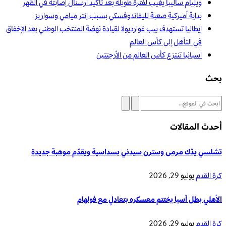
ويليام ساليبا يغيب لفترة طويلة بعد تأكيد أرسنال إصابته في الظهر
بداية أميركية صعبة لليفاندوفسكي بسبب إنتر ميامي وسواريز
إيطاليا تستهدف بيب غوارديولا لقيادة نهضة المنتخب الوطني بعد الإخفاق
في التأهل إلى كأس العالم
اسبانيا تنتزع كأس العالم من الأرجنتين
بحث
أحدث المقالات
تشلسي يدّك مرمى وسترن سيدني بسداسية ويقدّم موهبة جديدة
كرة القدم
يوليو 29, 2026
الأهلي بطل آسيا يختتم معسكره بتعادلٍ مع فولهام
كرة القدم
يوليو 29, 2026