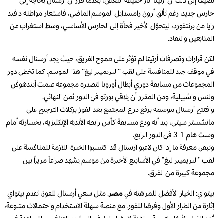
نضيف إلى ذلك أن أرتيتا أثار حفيظة البعض، بعدما قرر أن أرسنال بحاجة إلى
حارس جديد، رغم تألق أرون رامسدايل الموسم الماضي، فاستعار مواطنه دافيد
رايا من برنتفورد، ليتحوّل الأخير فجأة إلى الحارس الأساسي، وسط استغراب من
المتابعين والنقاد.
لكن قرارات وتصرفات أرتيتا لم تؤثر على طموح الفريق، حيث يجد أرسنال نفسه
في موقف جيد للمنافسة على لقب “البريميير ليغ” هذا الموسم. كما تخطى دور
المجموعات من مسابقة دوري أبطال أوروبا لتصدره مجموعة ضمت آيندهوفن
ولنس واشبيلية، ومن المقرر أن يلاقي بورتو في الدور ثمن النهائي.
وافتتح آرسنال موسمه برفع درع المجتمع بعد الفوز بركلات الترجيح على
مانشستر سيتي، بيد أنه ودع مسابقة كأس رابطة الأندية الإنكليزية، بخسارته أمام
وست هام 1-3 في الدور الرابع.
وتبقى معرفة ما إذا كان لاعبو آرسنال قد اكتسبوا الخبرة اللازمة للمنافسة على
لقب “البريميير ليغ” في الأسابيع الأخيرة من موسم يشهد صراعاً مريراً بين
مجموعة كبيرة من الفرق.
بيتواي: الخيار الأفضل للمراهنة في
مصر
. مثل سعي أرسنال للفوز، تقدم بيتواي
إثارة من الطراز الأول وفرصًا للفوز. مع منصة سهلة الاستخدام واحتمالات متنوعة،