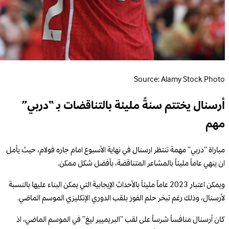
Source: Alamy Stock Photo
أرسنال يختتم سنةً مليئة بالتناقضات بـ “دربي”
مهم
مباراة “دربي” مهمة تنتظر ارسنال في نهاية الأسبوع امام جاره فولام، حيث يأمل
ان ينهي عاماً مليئاً بالمشاعر المتناقضة، بأفضل شكل ممكن.
ويمكن اعتبار 2023 عاماً مليئاً بالأحداث الإيجابية التي يمكن البناء عليها بالنسبة
لأرسنال، وذلك رغم تبخر حلم الفوز بلقب الدوري الإنكليزي الموسم الماضي.
كان أرسنال منافساً شرساً على لقب “البريميير ليغ” في الموسم الماضي، اذ