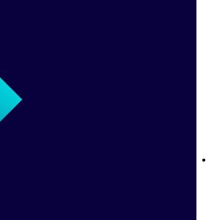
نوادي Betway: ولاؤك يستحق الأفضل