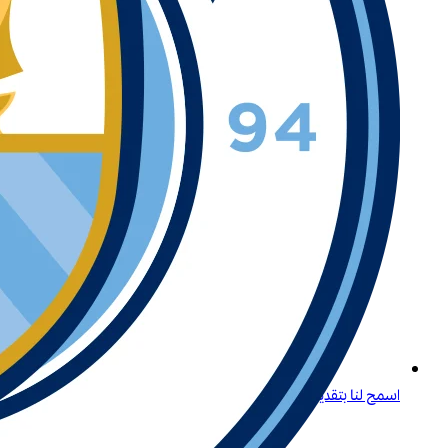
اسمح لنا بتقديم لعبة لايتنينغ روليت