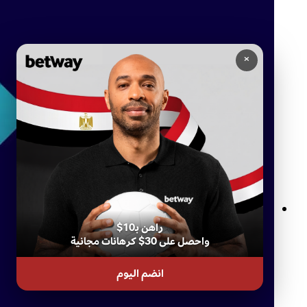
×
راهن بـ10$
قواعد المراهنات المباشرة في Betway: كل ما تحتاج إلى معرفته
واحصل على 30$ كرهانات مجانية
انضم اليوم