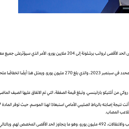
بعد انتهاء فترة الانتقالات الشتوية في يناير، أعلنت رابطة الدوري الإسباني عن تخفيض الحد ا
يمثل الحد الأقصى الجديد للرواتب انخفاضًا قدره 66 مليون يورو عن الحد السابق المحدد
نسي. وتبلغ قيمة الصفقة، التي تم الاتفاق عليها الصيف الماضي، 30 مليون يورو إضافةً إلى الإضافات المحتم
تبلغ التكلفة الإجمالية لفريق برشلونة رسميًا لموسم 2023-24، بما في ذلك الرواتب والانتقالات، 492 مليون يو