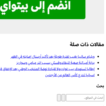
مقالات ذات صلة
ويليام ساليبا يغيب لفترة طويلة بعد تأكيد أرسنال إصابته في الظهر
بداية أميركية صعبة لليفاندوفسكي بسبب إنتر ميامي وسواريز
إيطاليا تستهدف بيب غوارديولا لقيادة نهضة المنتخب الوطني بعد الإخفاق ف
اسبانيا تنتزع كأس العالم من الأرجنتين
بحث