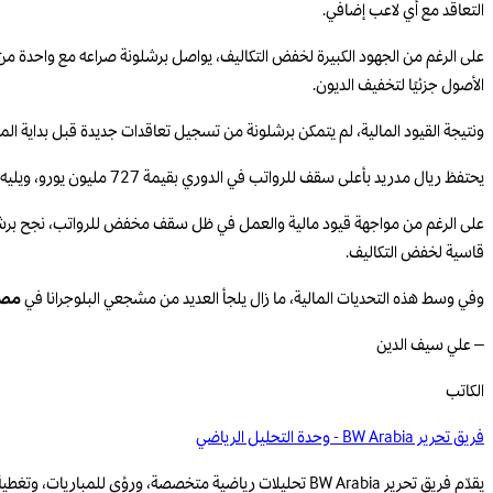
التعاقد مع أي لاعب إضافي.
على الرغم من الجهود الكبيرة لخفض التكاليف، يواصل برشلونة صراعه مع واحدة من أع
الأصول جزئيًا لتخفيف الديون.
ونتيجة القيود المالية، لم يتمكن برشلونة من تسجيل تعاقدات جديدة قبل بداية المو
يحتفظ ريال مدريد بأعلى سقف للرواتب في الدوري بقيمة 727 مليون يورو، ويليه أتلتيكو مدريد بمبلغ 303 مليون يورو.
على الرغم من مواجهة قيود مالية والعمل في ظل سقف مخفض للرواتب، نجح برشلونة 
قاسية لخفض التكاليف.
وفي وسط هذه التحديات المالية، ما زال يلجأ العديد من مشجعي البلوجرانا في
مص
– علي سيف الدين
الكاتب
فريق تحرير BW Arabia - وحدة التحليل الرياضي
يقدّم فريق تحرير BW Arabia تحليلات رياضية متخصصة، ورؤى للمباريات، وتغطية قائمة على البيانات للمنافسات الإقليمية والعالمية.