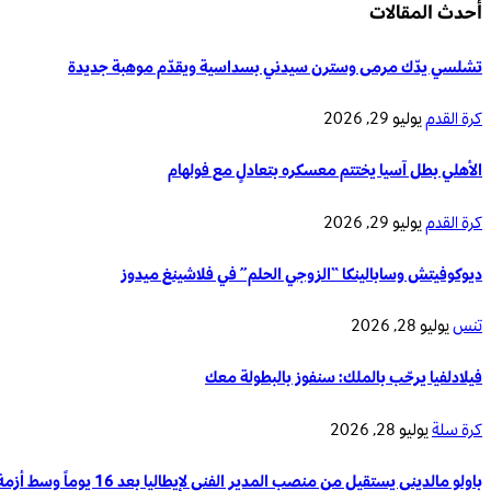
أحدث المقالات
تشلسي يدّك مرمى وسترن سيدني بسداسية ويقدّم موهبة جديدة
كرة القدم
يوليو 29, 2026
الأهلي بطل آسيا يختتم معسكره بتعادلٍ مع فولهام
كرة القدم
يوليو 29, 2026
ديوكوفيتش وسابالينكا “الزوجي الحلم” في فلاشينغ ميدوز
تنس
يوليو 28, 2026
فيلادلفيا يرحّب بالملك: سنفوز بالبطولة معك
كرة سلة
يوليو 28, 2026
باولو مالديني يستقيل من منصب المدير الفني لإيطاليا بعد 16 يوماً وسط أزمة تدريب المنتخب الوطني