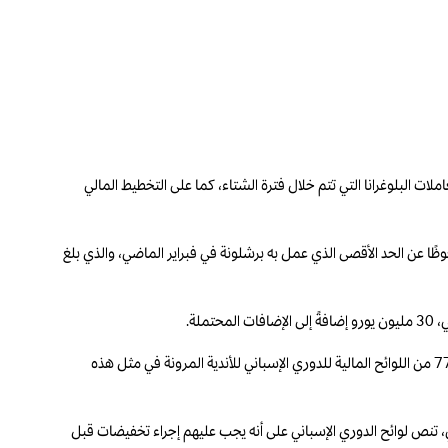
لأقصى لرواتب برشلونة إلى 204 ملايين يورو، الأمر الذي سيؤثرعلى جميع معاملات البلوغرانا التي تتم خلال فترة الشتاء، كما على التخطيط المالي
 في سبتمبر 2023، والذي بلغ 270 مليون يورو. ويمثل هذا أيضًا انخفاضًا ملحوظًا عن الحد الأقصى الذي عمل به برشلونة في فبراير الماضي، والذي بلغ
لة.
تمكن برشلونة من تسجيل روكي للّعب بسبب غياب جافي طويل الأمد، جافي الذي أتت نتيجة إصابته بالرباط الصليبي الأمامي استبعادًا لهذا الموسم. حيث توفر المادة 77 من اللوائح المالية للدوري الإسباني للأندية المرونة في مثل هذه
رو، وهو ما يتجاوز الحد الأقصى المخصص لهم. وبالتالي، تنص لوائح الدوري الإسباني على أنه يجب عليهم إجراء تخفيضات قبل