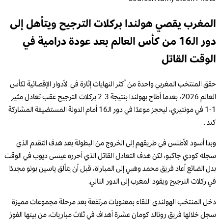
المغرب يقصي هولندا بركلات الترجيح ويتأهل إلى
دور الـ16 من كأس العالم بعد عودة درامية في
الوقت القاتل
حقق المنتخب المغربي واحدة من أكثر النهايات إثارة في الأدوار الإقصائية لكأس
العالم 2026، بعدما أطاح بهولندا بنتيجة 3-2 بركلات الترجيح عقب تعادل مثير
1-1 في مونتيري، ليحجز موعدًا في دور الـ16 أمام الدولة المستضيفة المشاركة
كندا.
وبدا أسود الأطلس في طريقهم إلى الخروج من البطولة بعد هدف التقدم الذي
سجله كودي جاكبو، لكن هدف التعادل القاتل الذي أحرزه عيسى ديوب في الوقت
بدل الضائع أعاد فريق محمد وهبي إلى المباراة، قبل أن يتألق ياسين بونو مجددًا
في ركلات الترجيح ويقود المغرب إلى الدور التالي.
دخل المنتخب الهولندي اللقاء بمعنويات مرتفعة بعد مرحلة مجموعات مميزة
سجل خلالها فريق رونالد كومان عشرة أهداف في ثلاث مباريات، من بينها الفوز