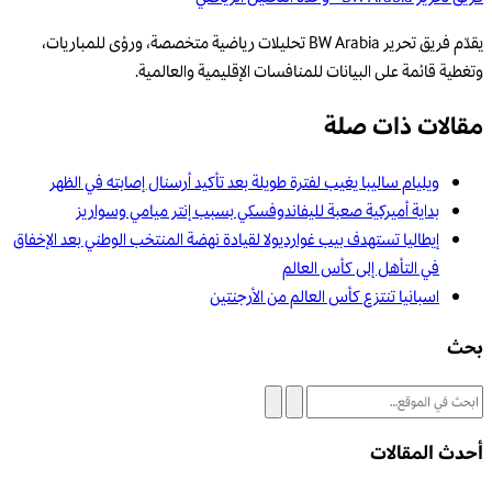
يقدّم فريق تحرير BW Arabia تحليلات رياضية متخصصة، ورؤى للمباريات،
وتغطية قائمة على البيانات للمنافسات الإقليمية والعالمية.
مقالات ذات صلة
ويليام ساليبا يغيب لفترة طويلة بعد تأكيد أرسنال إصابته في الظهر
بداية أميركية صعبة لليفاندوفسكي بسبب إنتر ميامي وسواريز
إيطاليا تستهدف بيب غوارديولا لقيادة نهضة المنتخب الوطني بعد الإخفاق
في التأهل إلى كأس العالم
اسبانيا تنتزع كأس العالم من الأرجنتين
بحث
أحدث المقالات