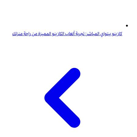
كازينو بيتواي المباشر: تجربة ألعاب الكازينو المميزة من راحة منزلك