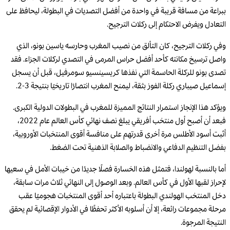
ببراعة من مسافة قريبة في واحدة من أفضل التصديات في البطولة، ليحافظ على
التعادل ويفرض الاحتكام إلى ركلات الترجيح.
وفي ركلات الترجيح، كان التألق من نصيب المغرب وحارسه ياسين بونو، الذي
واصل ترسيخ مكانته كأحد أفضل حراس المرمى في التصدي لركلات الجزاء. فقد
تصدى بونو للركلة الحاسمة التي نفذها كريسينسيو سومرفيل، قبل أن يسجل
إسماعيل صيباري ركلة الفوز بثقة، ليمنح المغرب انتصارًا تاريخيًا بنتيجة 3-2.
ويؤكد هذا الإنجاز استمرار النتائج المميزة للمغرب في البطولات الدولية الكبرى.
فبعد أن أصبح أول منتخب أفريقي يبلغ نصف نهائي كأس العالم عام 2022،
أثبت أسود الأطلس مرة أخرى قدرتهم على منافسة أقوى المنتخبات الأوروبية،
بفضل التنظيم الدفاعي والانضباط والصلابة الذهنية تحت الضغط.
أما بالنسبة لهولندا، فتمثل هذه الخسارة فصلًا جديدًا من خيبات الأمل في سعيها
لإحراز لقبها الأول في كأس العالم. وبعد الوصول إلى النهائي ثلاث مرات سابقة،
دخل المنتخب الهولندي البطولة باعتباره أحد أقوى المنتخبات هجوميًا عقب
مرحلة مجموعات رائعة، إلا أن أسلوبه الأكثر تحفظًا في الأدوار الإقصائية لم يحقق
النتيجة المرجوة.