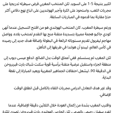
الكبير بنتيجة 5-1 على السويد. لكن المنتخب المغربي فرض سيطرته تدريجيًا على
مجريات اللعب، واستحوذ على الكرة وأجبر الهولنديين على اتباع نهج دفاعي أكثر
حذرًا مقارنة بما قدموه في المباريات السابقة.
ورغم سيطرة المغرب، كان المنتخب الهولندي هو من افتتح التسجيل عندما أنهى
كودي جاكبو هجمة مميزة بتسديدة متقنة منح بها التقدم لمنتخب بلاده. وواصل
مهاجم ليفربول تقديم مستوياته الرائعة في البطولة بإضافة هدف جديد إلى رصيده
في كأس العالم، ليبدو أن هولندا في طريقها إلى التأهل.
لكن المغرب لم يستسلم. ففي أعماق الوقت بدل الضائع، اندفع عيسى ديوب إلى
منطقة الجزاء واستقبل عرضية متقنة برأسية قوية سكنت شباك بارت فيربروخن
في الدقيقة 90، ليشعل احتفالات الجماهير المغربية ويعيد المباراة إلى نقطة
البداية.
وقد غيّر هدف التعادل الدرامي مجريات اللقاء بالكامل قبل انطلاق الوقت
الإضافي.
واقترب المغرب بشدة من إكمال العودة خلال الثلاثين دقيقة الإضافية، عندما
انفرد سفيان رحيمي بالمرمى، لكن الحارس الهولندي بارت فيربروخن تصدى للكرة