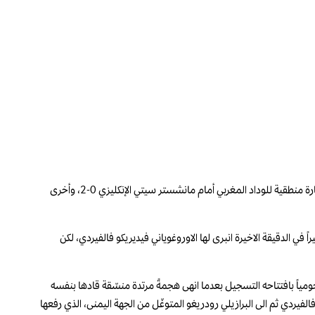
عرقل الهلال السعودي ريال مدريد الاسباني بعدما فرض عليه التعادل 1-1 في كأس العالم للأندية لكرة القدم المقامة في الولايات المتحدة الأميركية، والتي شهدت خسارة منطقية للوداد المغربي أمام مانشستر سيتي الإنكليزي 0-2، وأخرى
ً في الدقيقة الاخيرة انبرى لها الاوروغوياني فيديريكو فالفيردي، لكن
ومياً بافتتاحه التسجيل بعدما انهى هجمةً مرتدة منسّقة قادها بنفسه
فيردي ثم الى البرازيلي رودريغو المتوغّل من الجهة اليمنى، الذي رفعها