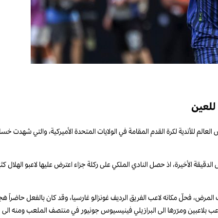
للعين
لدقيقة الأخيرة، اذ حصل النادي الملكي على ركلة جزاء اعترض عليها لاعبو الهلال كثيرا
لمرض، فحلّ مكانه لاعب الفريق الرديف غونزالو غارسيا، وقد كان بالفعل حاضراً هج
عب بلاعبين ومرّرها الى البرازيلي فينيسيوس جونيور في منتصف الملعب ومنه الى فال