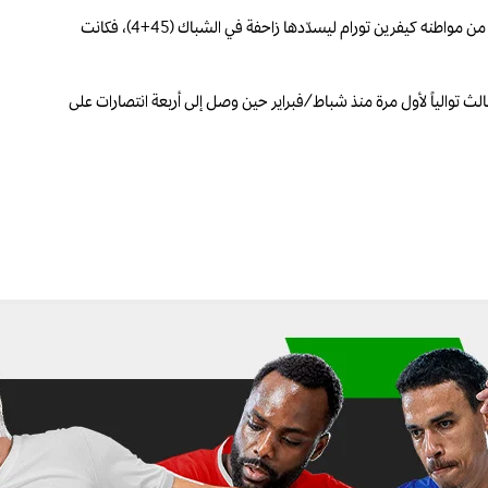
وجاء الدور على يلديز مسجلاً بتسديدة جميلة من خارج منطقة الجزاء (31)، قبل أن يُنهي موانيه أي أمل للفريق الإماراتي بالعودة بهدفٍ رابع إثر انفراده بعد تمريرة طويلة من مواطنه كيفرين تورام ليسدّدها زاحفة في الشباك (45+4)، فكانت
يقه اثر مراوغة جميلة من الجهة اليمنى وتسديدة زاحفة في المرمى (58)، ليحقق “اليوفي” فوزه الثالث توالياً لأول مرة منذ شباط/فبراير حين وصل إلى أربعة انتصارات على