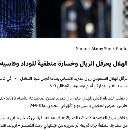
Source: Alamy Stock Photo
الهلال يعرقل الريال وخسارة منطقية للوداد وقاسية 
قاسية للعين الإماراتي أمام يوفنتوس الإيطالي 0-5.
وحفلت المباراة الأولى للهلال امام ريال مدريد ضمن المجموعة الثامنة، بالاثارة حتى ا
حارس المرمى المغربي ياسين بونو تألق في التصدي لها (90+2).
وخاض فريق العاصمة الاسبانية المباراة بغياب هدافه الفرنسي كيليان مبابي بسبب ا
من مشارف منطقة جزاء فريقه اثر تمريرة من الإنكليزي ترنت ألكسندر – أرنولد، فتلا