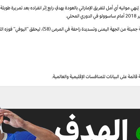
ي.
وواصل كونسيساو تألقه بإضافة هدفه الشخصي الثاني والخامس لفر