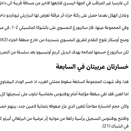
الى غارسيا غير المراقب في الجهة اليسرى فتابعها الاخير من مسافة قريبة الى داخل مر
وعادل الهلال بعدما حصل على ركلة جزاء اثر عرقلة تعرّض لها البرازيلي ليوناردو داخل المنطقة من راوول أسنسيو (40)، فنفذها البرتغالي روبن نيف
وفي المجموعة عينها، فاز سالزبورغ النمسوي على باتشوكا المكسيكي 2-1، في مباراة توقفت لساعة ونصف في شوطها الثاني بسبب الأحوال الجوية السيئة.
ومنح أوسكار غلوخ التقدّم للفريق النمسوي بتسديدة من خارج منطقة الجزاء (42). وعادل باتشوكا من ركلة حرة مباشرة جميلة سجلها براين غونساليس (56).
لكن سالزبورغ حسمها لصالحه بهدف البديل كريم أونيسيوو بعد سلسلة من التمريرات أ
خسارتان عربيتان في السابعة
هذا، وقد شهدت المجموعة السابعة سقوط ممثلي العرب، اذ خسر الوداد البيضاوي المغربي أمام مانشس
اما العين فقد لقي سقطة مؤلمة أمام يوفنتوس بخماسية تناوب على تسجيلها كل من الفرنسي راندال كولو موانيه (11 و45+4)، البرتغالي فران
وكان حجم الخسارة مفاجئاً للعين الذي عزّز صفوفه بثمانية لاعبين جدد، بينهم خم
في الشباك (21).