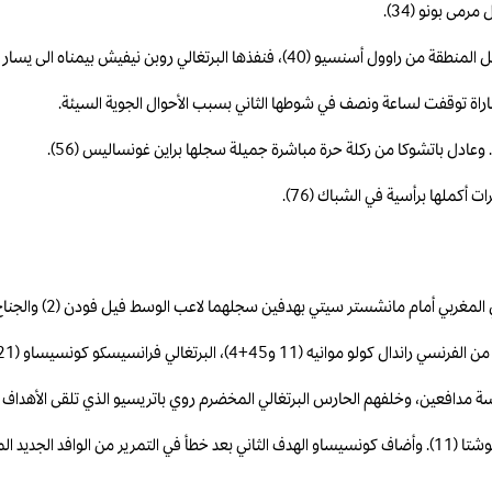
مى بونو (34).
يش بيمناه الى يسار الحارس البلجيكي تيبو كورتوا (41).
كملها برأسية في الشباك (76).
تر سيتي بهدفين سجلهما لاعب الوسط فيل فودن (2) والجناح البلجيكي جيريمي دوكو (42).
سيسكو كونسيساو (21 و58)، والتركي كينان يلديز (31).
سة مدافعين، وخلفهم الحارس البرتغالي المخضرم روي باتريسيو الذي تلقى الأهداف ا
وافتتح يوفنتوس التسجيل برأسية رائعة من موانيه إثر عرضية من البرتغالي ألبرتو كوشتا (11). وأضاف كونسيساو الهدف الث