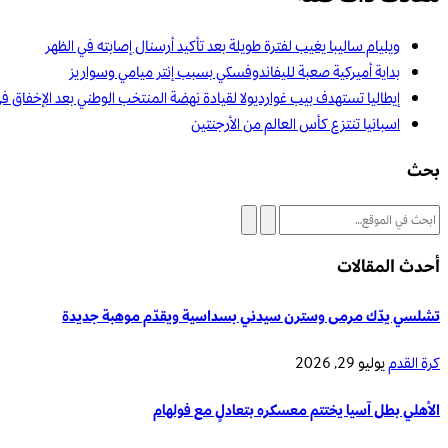
ويليام ساليبا يغيب لفترة طويلة بعد تأكيد أرسنال إصابته في الظهر
بداية أميركية صعبة لليفاندوفسكي بسبب إنتر ميامي وسواريز
إيطاليا تستهدف بيب غوارديولا لقيادة نهضة المنتخب الوطني بعد الإخفاق ف
اسبانيا تنتزع كأس العالم من الأرجنتين
بحث
أحدث المقالات
تشلسي يدّك مرمى وسترن سيدني بسداسية ويقدّم موهبة جديدة
كرة القدم
يوليو 29, 2026
الأهلي بطل آسيا يختتم معسكره بتعادلٍ مع فولهام