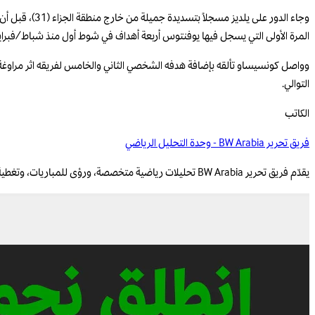
المرة الأولى التي يسجل فيها يوفنتوس أربعة أهداف في شوط أول منذ شباط/فبراير 2018 أمام ساسوولو في الدوري المحل
التوالي.
الكاتب
فريق تحرير BW Arabia - وحدة التحليل الرياضي
يقدّم فريق تحرير BW Arabia تحليلات رياضية متخصصة، ورؤى للمباريات، وتغطية قائمة على البيانات للمنافسات الإقليمية والعالمية.