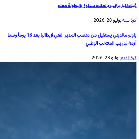
فيلادلفيا يرحّب بالملك: سنفوز بالبطولة معك
كرة سلة
يوليو 28, 2026
باولو مالديني يستقيل من منصب المدير الفني لإيطاليا بعد 16 يوماً وسط
أزمة تدريب المنتخب الوطني
كرة القدم
يوليو 28, 2026