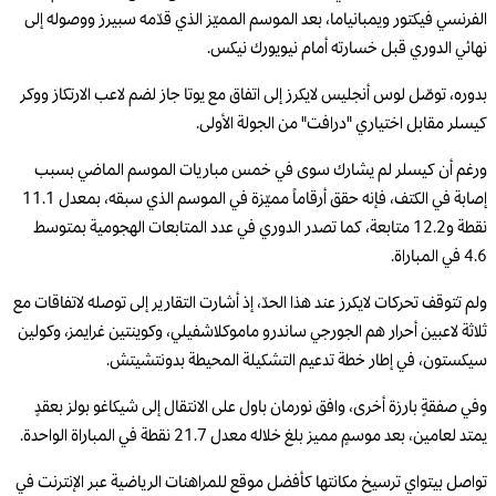
الفرنسي فيكتور ويمبانياما، بعد الموسم المميّز الذي قدّمه سبيرز ووصوله إلى
نهائي الدوري قبل خسارته أمام نيويورك نيكس.
بدوره، توصّل لوس أنجليس لايكرز إلى اتفاق مع يوتا جاز لضم لاعب الارتكاز ووكر
كيسلر مقابل اختياري "درافت" من الجولة الأولى.
ورغم أن كيسلر لم يشارك سوى في خمس مباريات الموسم الماضي بسبب
إصابة في الكتف، فإنه حقق أرقاماً مميّزة في الموسم الذي سبقه، بمعدل 11.1
نقطة و12.2 متابعة، كما تصدر الدوري في عدد المتابعات الهجومية بمتوسط
4.6 في المباراة.
ولم تتوقف تحركات لايكرز عند هذا الحدّ، إذ أشارت التقارير إلى توصله لاتفاقات مع
ثلاثة لاعبين أحرار هم الجورجي ساندرو ماموكلاشفيلي، وكوينتين غرايمز، وكولين
سيكستون، في إطار خطة تدعيم التشكيلة المحيطة بدونتشيتش.
وفي صفقةٍ بارزة أخرى، وافق نورمان باول على الانتقال إلى شيكاغو بولز بعقدٍ
يمتد لعامين، بعد موسمٍ مميز بلغ خلاله معدل 21.7 نقطة في المباراة الواحدة.
تواصل بيتواي ترسيخ مكانتها كأفضل موقع للمراهنات الرياضية عبر الإنترنت في