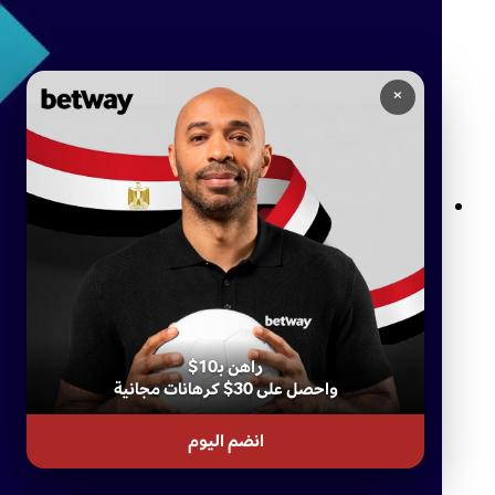
×
قواعد المراهنات المباشرة في Betway: كل ما تحتاج إلى معرفته
راهن بـ10$
واحصل على 30$ كرهانات مجانية
انضم اليوم