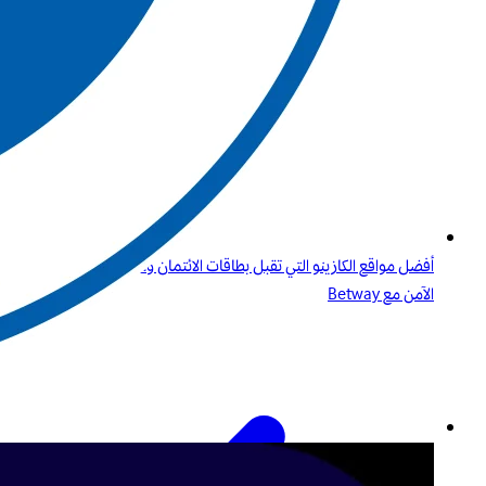
أفضل مواقع الكازينو التي تقبل بطاقات الائتمان وPaysafecard دليلك
الآمن مع Betway