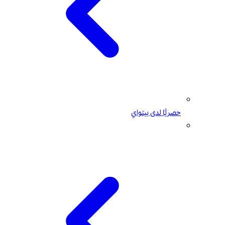
حصريًّا لدى بيتواي