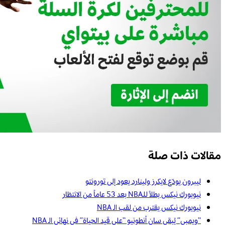
مقالات ذات صلة
ليبرون يودّع لايكرز ولينارد يعود إلى تورونتو
نيويورك نيكس بطلاً للـNBA بعد 53 عاماً من الانتظار
نيويورك نيكس يقترب من لقب الـ NBA
“ويمبي” يُبقي سان أنطونيو “على قيد الحياة” في نهائي الـ NBA