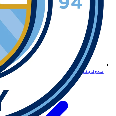
اسمح لنا بتقديم لعبة لايتنينغ روليت