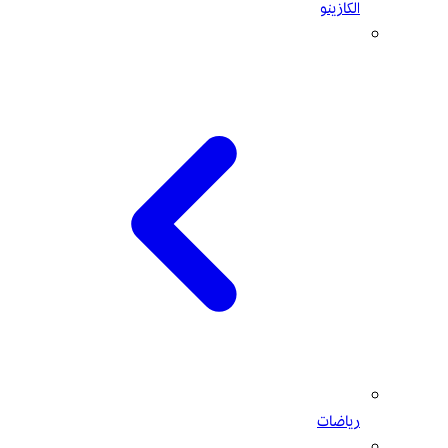
الكازينو
رياضات