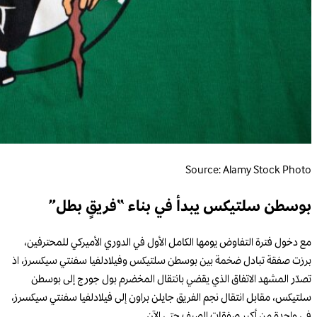
Source: Alamy Stock Photo
بوسطن سلتيكس يبدأ في بناء “فريقٍ بطل”
مع دخول فترة التفاوض يومها الكامل الأول في الدوري الأميركي للمحترفين،
برزت صفقة تبادل ضخمة بين بوسطن سلتيكس وفيلادلفيا سفنتي سيكسرز، اذ
تصدّر المشهد الاتفاق الذي يقضي بانتقال المخضرم بول جورج إلى بوسطن
سلتيكس، مقابل انتقال نجم الفريق جايلن براون إلى فيلادلفيا سفنتي سيكسرز،
في واحدة من أكبر صفقات الصيف حتى الآن.