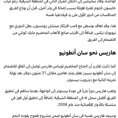
الواحدة، وقاد سلتيكس إلى احتلال المركز الثاني في المنطقة الشرقية، رغم غياب
جايسون تايتوم لفترة طويلة بسبب إصابة في وتر أخيل، قبل أن يودّع الفريق
المنافسات من الدور الأول على يد فيلادلفيا نفسه.
هذا، وقد تعاقد بوسطن مع لاعب الارتكاز ميتشل روبنسون، بطل الدوري مع
نيويورك نيكس، إضافةً إلى اقتراب صانع الألعاب المخضرم مايك كونلي من
الانضمام إلى الفريق.
هاريس نحو سان أنطونيو
كما ذكرت تقارير أن الجناح المخضرم توبياس هاريس توصل إلى اتفاق للانضمام
إلى سان أنطونيو سبيرز بعقدٍ يمتد لعامين مقابل 31 مليون دولار، بعد نهاية
تجربته الثانية مع ديترويت بيستونز.
ولعب هاريس دوراً بارزاً في عودة بيستونز إلى الواجهة، بعدما ساهم في تحقيق
الفريق أفضل سجل له في المنطقة الشرقية، إضافةً إلى تحقيق أول فوز في
سلسلة بالأدوار الإقصائية منذ عام 2008.
وسيجد هاريس نفسه في سان أنطونيو ضمن مشروع طموح يقوده النجم