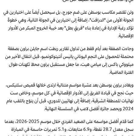
ولن تقتصر مكاسب بوسطن على ضم جورج، بل سيحصل أيضاً على اختيارين في
الجولة الأولى من "الدرافت"، إضافةً إلى اختيارين في الجولة الثانية، وهي خطوةٌ
تؤكد رغبة الإدارة في إعادة بناء "فريقٍ بطل" بعد خيبة الخروج المبكر من الأدوار
الإقصائية.
وجاءت الصفقة بعد أيام فقط من تداول تقارير ربطت اسم جايلن براون بصفقة
محتملة للحصول على النجم اليوناني يانيس أنتيتوكونمبو، قبل انتقال الأخير من
ميلووكي باكس إلى ميامي هيت، ما جعل مستقبل براون محطّ تكهنات طوال
الفترة الماضية.
ويغادر براون بوسطن بعد عشرة مواسم متتالية ارتدى خلالها قميص سلتيكس،
حيث نجح في قيادة الفريق إلى الأدوار الإقصائية في كل موسم، وخاض ست
نهائيات للمنطقة الشرقية، إضافةً إلى نهائيين للدوري، قبل أن يتوّج باللقب عام
2024 ويحصد جائزة أفضل لاعب في السلسلة النهائية.
كما قدّم أفضل مواسمه على الصعيد الفردي خلال موسم 2025-2026، بعدما
سجل معدل 28.7 نقطة، و6.9 متابعات، و5.1 تمريرات حاسمة في المباراة