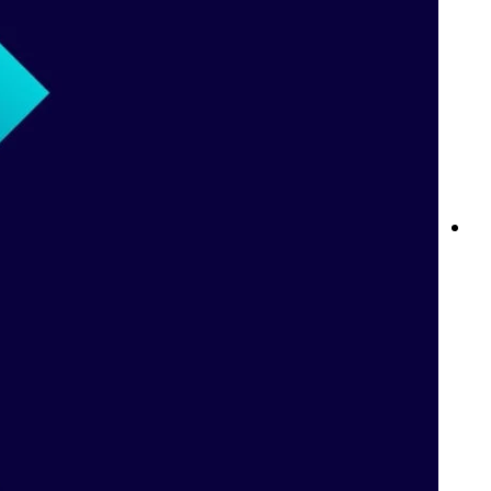
نوادي Betway: ولاؤك يستحق الأفضل