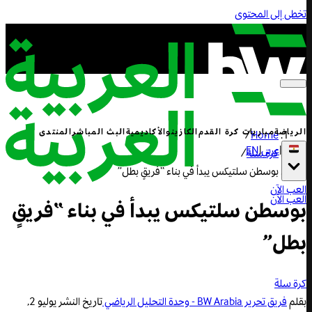
تخطى إلى المحتوى
الرياضة
مباريات كرة القدم
الكازينو
الأكاديمية
البث المباشر
المنتدى
/
Home
|
عربي
|
EN
كرة سلة
/
بوسطن سلتيكس يبدأ في بناء “فريقٍ بطل”
العب الآن
العب الآن
بوسطن سلتيكس يبدأ في بناء “فريقٍ
بطل”
كرة سلة
بقلم
فريق تحرير BW Arabia - وحدة التحليل الرياضي
تاريخ النشر
يوليو 2,