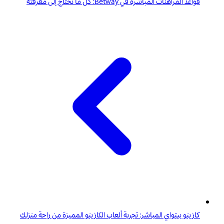
قواعد المراهنات المباشرة في Betway: كل ما تحتاج إلى معرفته
كازينو بيتواي المباشر: تجربة ألعاب الكازينو المميزة من راحة منزلك