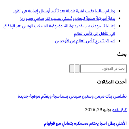
ويليام ساليبا يغيب لفترة طويلة بعد تأكيد أرسنال إصابته في الظهر
بداية أميركية صعبة لليفاندوفسكي بسبب إنتر ميامي وسواريز
إيطاليا تستهدف بيب غوارديولا لقيادة نهضة المنتخب الوطني بعد الإخفاق
في التأهل إلى كأس العالم
اسبانيا تنتزع كأس العالم من الأرجنتين
بحث
أحدث المقالات
تشلسي يدّك مرمى وسترن سيدني بسداسية ويقدّم موهبة جديدة
كرة القدم
يوليو 29, 2026
الأهلي بطل آسيا يختتم معسكره بتعادلٍ مع فولهام