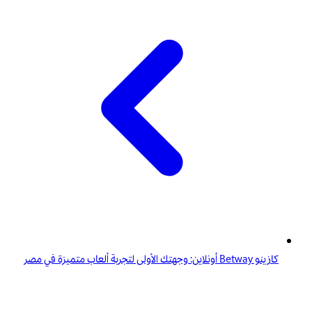
كازينو Betway أونلاين: وجهتك الأولى لتجربة ألعاب متميزة في مصر