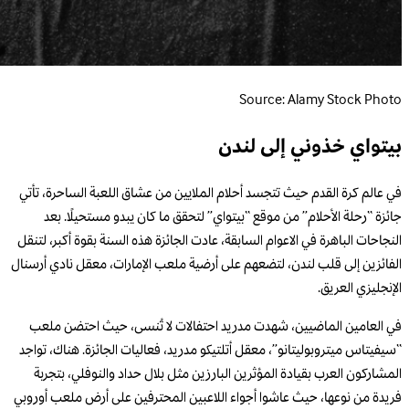
Source: Alamy Stock Photo
بيتواي خذوني إلى لندن
في عالم كرة القدم حيث تتجسد أحلام الملايين من عشاق اللعبة الساحرة، تأتي
جائزة “رحلة الأحلام” من موقع “بيتواي” لتحقق ما كان يبدو مستحيلًا. بعد
النجاحات الباهرة في الاعوام السابقة، عادت الجائزة هذه السنة بقوة أكبر، لتنقل
الفائزين إلى قلب لندن، لتضعهم على أرضية ملعب الإمارات، معقل نادي أرسنال
الإنجليزي العريق.
في العامين الماضيين، شهدت مدريد احتفالات لا تُنسى، حيث احتضن ملعب
“سيفيتاس ميتروبوليتانو”، معقل أتلتيكو مدريد، فعاليات الجائزة. هناك، تواجد
المشاركون العرب بقيادة المؤثرين البارزين مثل بلال حداد والنوفلي، بتجربة
فريدة من نوعها، حيث عاشوا أجواء اللاعبين المحترفين على أرض ملعب أوروبي