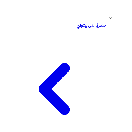
حصريًّا لدى بيتواي