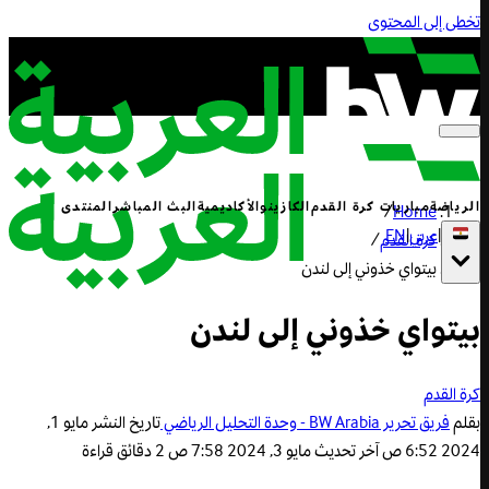
تخطى إلى المحتوى
الرياضة
مباريات كرة القدم
الكازينو
الأكاديمية
البث المباشر
المنتدى
/
Home
|
عربي
|
EN
كرة القدم
/
بيتواي خذوني إلى لندن
بيتواي خذوني إلى لندن
كرة القدم
بقلم
فريق تحرير BW Arabia - وحدة التحليل الرياضي
تاريخ النشر
مايو 1,
2024 6:52 ص
آخر تحديث
مايو 3, 2024 7:58 ص
2 دقائق قراءة