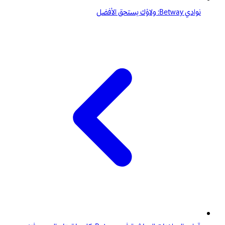
نوادي Betway: ولاؤك يستحق الأفضل