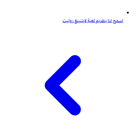
اسمح لنا بتقديم لعبة لايتنينغ روليت