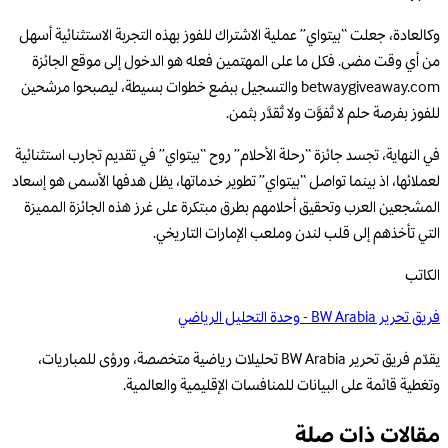
وكالعادة، جعلت “بيتواي” عملية الاشتراك للفوز بهذه التجربة الاستثنائية أسهل
من أي وقت مضى. فكل ما على المهتمين فعله هو الدخول إلى موقع الجائزة
betwaygiveaway.com والتسجيل ببضع خطوات بسيطة، ليصبحوا مرشحين
للفوز بفرصة حلم لا تُفوَّت ولا تُقدَّر بثمن.
في النهاية، تجسد جائزة “رحلة الأحلام” روح “بيتواي” في تقديم تجارب استثنائية
لعملائها، اذ بينما تواصل “بيتواي” تطوير خدماتها، يظل هدفها الأسمى هو إسعاد
المشجعين العرب وتحقيق أحلامهم بطرق مبتكرة على غرز هذه الجائزة المميزة
التي تأخذهم إلى قلب لندن وملعب الإمارات التاريخي.
الكاتب
فريق تحرير BW Arabia - وحدة التحليل الرياضي
يقدّم فريق تحرير BW Arabia تحليلات رياضية متخصصة، ورؤى للمباريات،
وتغطية قائمة على البيانات للمنافسات الإقليمية والعالمية.
مقالات ذات صلة