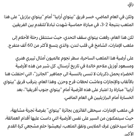
راقٍ.
ولكن في العام الماضي، خسر فريق “بيتواي أرابيا” أمام “بيتواي برازيل” على هذا
الملعب بنتيجة 2-3، في مباراة حماسية شهدت تبادلاً للتقدم بين الفريقين.
لكن هذا العام، رفعت بيتواي سقف التحدي، حيث ستنتقل رحلة الأحلام إلى
ملعب الإمارات، الشامخ في قلب لندن، والذي يتسع لأكثر من 60 ألف متفرج.
على أرضية هذا الملعب الساحرة، سطر نجوم عالميون أمثال تييري هنري
ومسعود أوزيل ملاحم خالدة في تاريخ أرسنال. كل شبر من هذه الأرضية
الخضراء يحمل ذكريات لا تنسى بالنسبة الى جماهير “الجانرز”، التي احتفلت هنا
بالألقاب والإنجازات وعاشت لحظات فرح وحزن. وهذا العام، يترقب فريق “بيتواي
أرابيا” مباراة ردّ اعتبار على هذه الأرضية أمام “بيتواي جنوب أفريقيا”، بعد
الخسارة أمام البرازيليين في العام الماضي.
في ملعب الإمارات، سيحظى الفائزون بجائزة “بيتواي” بفرصة تجربة مشابهة،
حيث سيتمكنون من السير على نفس الأرضية التي داست عليها أقدام العمالقة،
كما سيدخلون غرف الملابس ونفق الملعب، ليعيشوا حلم مشجعي كرة القدم
الأكبر.