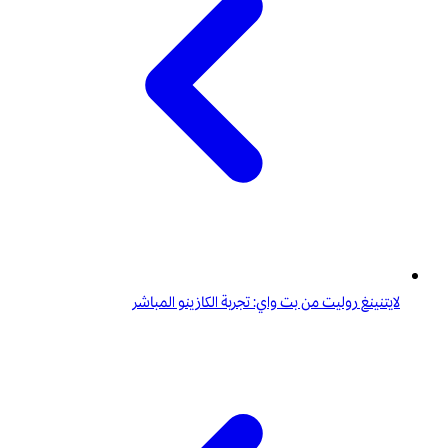
لايتنينغ روليت من بت واي: تجربة الكازينو المباشر