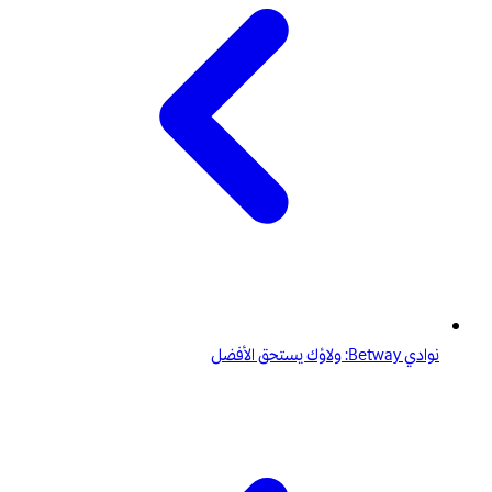
نوادي Betway: ولاؤك يستحق الأفضل