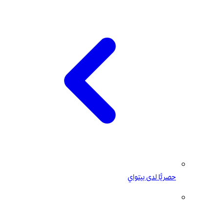
حصريًّا لدى بيتواي