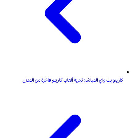
كازينو بت واي المباشر: تجربة ألعاب كازينو فاخرة من المنزل