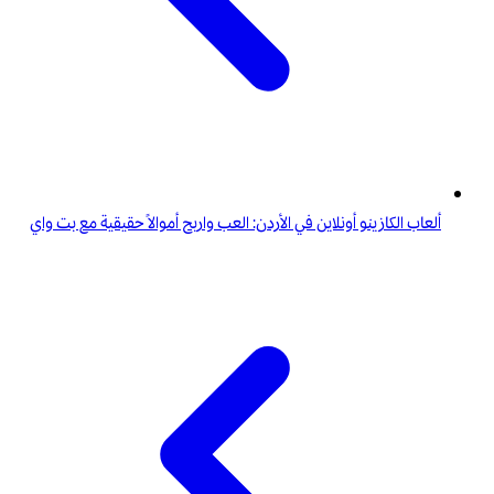
ألعاب الكازينو أونلاين في الأردن: العب واربح أموالاً حقيقية مع بت واي