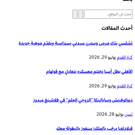
أحدث المقالات
تشلسي يدّك مرمى وسترن سيدني بسداسية ويقدّم موهبة جديدة
كرة القدم
يوليو 29, 2026
الأهلي بطل آسيا يختتم معسكره بتعادلٍ مع فولهام
كرة القدم
يوليو 29, 2026
ديوكوفيتش وسابالينكا “الزوجي الحلم” في فلاشينغ ميدوز
تنس
يوليو 28, 2026
فيلادلفيا يرحّب بالملك: سنفوز بالبطولة معك