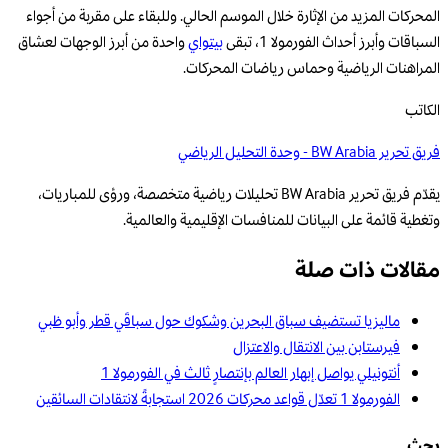
المحركات المزيد من الإثارة خلال الموسم الحالي. وللبقاء على مقربة من أجواء
السباقات وأبرز أحداث الفورمولا 1، تبقى
بيتواي
واحدة من أبرز الوجهات لعشاق
المراهنات الرياضية وحماس رياضات المحركات.
الكاتب
فريق تحرير BW Arabia - وحدة التحليل الرياضي
يقدّم فريق تحرير BW Arabia تحليلات رياضية متخصصة، ورؤى للمباريات،
وتغطية قائمة على البيانات للمنافسات الإقليمية والعالمية.
مقالات ذات صلة
ماليزيا تستضيف سباق البحرين وشكوك حول سباقَي قطر وأبو ظبي
فيرستابن بين الانتقال والاعتزال
أنتونيلي يواصل إبهار العالم بإنتصارٍ ثالث في الفورمولا 1
الفورمولا 1 تعدّل قواعد محركات 2026 استجابةً لانتقادات السائقين
بحث