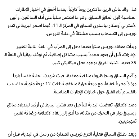
هذا، وقد عاش فريق ماكلارين يوماً كارثياً، بعدما أخفق في اختيار الإطارات
المناسبة قبل انطلاق السباق، وهو ما انعكس سلباً على أداء السائقين. وأنهى
الأسترالي أوسكار بياستري السباق في المركز الـ 11، فيما اضطر البريطاني لاندو
نوريس إلى الانسحاب بسبب مشكلة في علبة التروس.
وبدأت معاناة نوريس مبكراً بعدما دخل إلى المرآب في اللفة الثانية لتغيير
الإطارات، قبل أن يعود مجدداً بسبب مشاكل إضافية، ثم توقف نهائياً في اللفة الـ
39 بعدما اشتبه الفريق بوجود عطل ميكانيكي كبير.
وأقيم السباق وسط ظروف مناخية معقدة، حيث شهدت الحلبة طقساً بارداً
ورذاذاً مطرياً خفيفاً، مع درجة حرارة منخفضة بلغت 12 درجة مئوية، ما تسبّب
بانقسام آراء الفرق حول خيارات الإطارات المناسبة.
وعند الانطلاق، تعرّضت البداية للتأجيل بعد فشل البريطاني أرفيد ليندبلاد سائق
ريسينغ بولز في التحرك من مكانه، ما أدى إلى إلغاء الانطلاقة وإضافة لفتين
تمهيديتين.
وبعد انطلاق السباق فعلياً، انتزع نوريس الصدارة من راسل في البداية، قبل أن