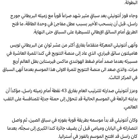
البطولة.
وجاء فوز أنتونيلي بعد سباقٍ مثير شهد صراعاً قوياً مع زميله البريطاني جورج
راسل، قبل أن ينسحب الأخير بسبب عطل مفاجئ في وحدة الطاقة، ما فتح
الطريق أمام السائق الإيطالي للسيطرة على السباق حتى النهاية.
وأنهى أنتونيلي المعركة متقدّماً بفارق أكثر من عشر ثوانٍ عن البريطاني لويس
هاميلتون سائق فيراري، الذي عاد إلى منصة التتويج في كندا للمرة العاشرة في
مسيرته بعدما صمد أمام ضغط الهولندي ماكس فيرستابن بطل العالم أربع
مرات، والذي صعد الى منصة التتويج للمرة الاولى هذا الموسم بعدما أنهى السباق
في المركز الثالث.
وعزز أنتونيلي صدارته للترتيب العام بفارق 43 نقطة أمام زميله راسل، مؤكداً أن
بدايته الرائعة في الموسم الحالية قد تتحوّل إلى حملة جديّة للمنافسة على اللقب
العالمي.
وكان أنتونيلي قد بدأ موسمه بطريقة قوية بفوزه في سباق الصين، ثم واصل
انتصاراته في اليابان وميامي قبل أن يضيف جائزة كندا الكبرى إلى سجلّه، بعدما
كان راسل قد افتتح الموسم بالفوز في أستراليا.