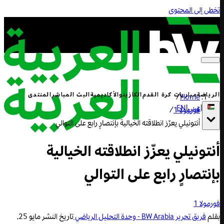
تخطى إلى المحتوى
الرياضة
مباريات كرة القدم
الكازينو
الأكاديمية
البث المباشر
المنتدى
/
Home
|
عربي
|
EN
فورمولا 1
/
أنتونيلي يعزّز انطلاقته الخيالية بإنتصارٍ رابع على التوالي
أنتونيلي يعزّز انطلاقته الخيالية
بإنتصارٍ رابع على التوالي
فورمولا 1
بقلم
فريق تحرير BW Arabia - وحدة التحليل الرياضي
تاريخ النشر
مايو 25,