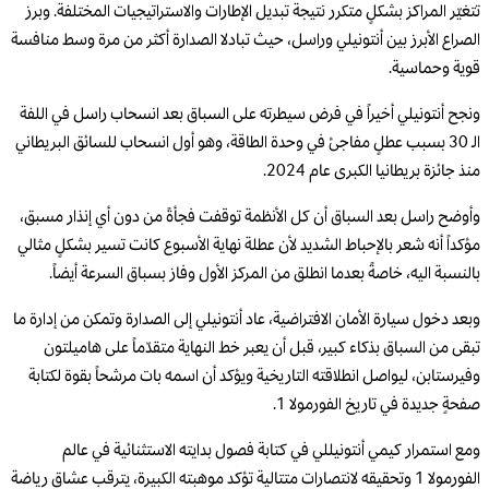
تتغيّر المراكز بشكلٍ متكرر نتيجة تبديل الإطارات والاستراتيجيات المختلفة. وبرز
الصراع الأبرز بين أنتونيلي وراسل، حيث تبادلا الصدارة أكثر من مرة وسط منافسة
قوية وحماسية.
ونجح أنتونيلي أخيراً في فرض سيطرته على السباق بعد انسحاب راسل في اللفة
الـ 30 بسبب عطلٍ مفاجئ في وحدة الطاقة، وهو أول انسحاب للسائق البريطاني
منذ جائزة بريطانيا الكبرى عام 2024.
وأوضح راسل بعد السباق أن كل الأنظمة توقفت فجأةً من دون أي إنذار مسبق،
مؤكداً أنه شعر بالإحباط الشديد لأن عطلة نهاية الأسبوع كانت تسير بشكلٍ مثالي
بالنسبة اليه، خاصةً بعدما انطلق من المركز الأول وفاز بسباق السرعة أيضاً.
وبعد دخول سيارة الأمان الافتراضية، عاد أنتونيلي إلى الصدارة وتمكن من إدارة ما
تبقى من السباق بذكاء كبير، قبل أن يعبر خط النهاية متقدّماً على هاميلتون
وفيرستابن، ليواصل انطلاقته التاريخية ويؤكد أن اسمه بات مرشحاً بقوة لكتابة
صفحةٍ جديدة في تاريخ الفورمولا 1.
ومع استمرار كيمي أنتونيللي في كتابة فصول بدايته الاستثنائية في عالم
الفورمولا 1 وتحقيقه لانتصارات متتالية تؤكد موهبته الكبيرة، يترقب عشاق رياضة