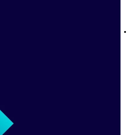
لايتنينغ روليت من بت واي: تجربة الكازينو المباشر