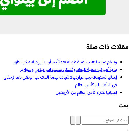
مقالات ذات صلة
ويليام ساليبا يغيب لفترة طويلة بعد تأكيد أرسنال إصابته في الظهر
بداية أميركية صعبة لليفاندوفسكي بسبب إنتر ميامي وسواريز
إيطاليا تستهدف بيب غوارديولا لقيادة نهضة المنتخب الوطني بعد الإخفاق
في التأهل إلى كأس العالم
اسبانيا تنتزع كأس العالم من الأرجنتين
بحث