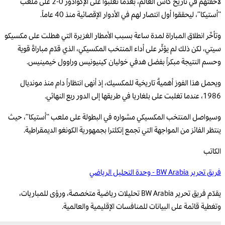
لاحقتهم في تاريخ كأس العالم، بعدما تغلبوا على الإكوادور 0-2 على ملعب
“أستيكا”، ليحققوا أول انتصار لهم في الأدوار الإقصائية منذ 40 عاماً.
وتأخّر انطلاق المباراة لمدة ساعة بسبب الأمطار الغزيرة التي هطلت على مكسيكو
سيتي، لكن ذلك لم يؤثّر على أداء المنتخب المكسيكي، الذي قدّم مباراةً قوية
وحسم النتيجة مبكراً بفضل هدفي خوليان كينيونيس وراوول خيمينيس.
ويحمل هذا الفوز أهميةً تاريخية للمكسيك، إذ أنهى انتظاراً دام منذ مونديال
1986، عندما تغلبت على بلغاريا في طريقها إلى الدور ربع النهائي.
وسيواصل المنتخب المكسيكي مشواره في البطولة على ملعب “أستيكا”، حيث
ينتظر الفائز من المواجهة التي تجمع إنكلترا بجمهورية الكونغو الديمقراطية.
الكاتب
فريق تحرير BW Arabia - وحدة التحليل الرياضي
يقدّم فريق تحرير BW Arabia تحليلات رياضية متخصصة، ورؤى للمباريات،
وتغطية قائمة على البيانات للمنافسات الإقليمية والعالمية.