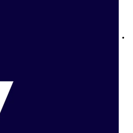
نوادي Betway: ولاؤك يستحق الأفضل