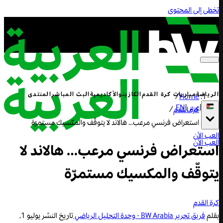
تخطى إلى المحتوى
الرياضة
مباريات كرة القدم
الكازينو
الأكاديمية
البث المباشر
المنتدى
/
Home
|
عربي
|
EN
كرة القدم
/
استعراض فرنسي مرعب… هالاند لا يتوقّف والمكسيك مستمرّة
العب الآن
العب الآن
استعراض فرنسي مرعب… هالاند لا
يتوقّف والمكسيك مستمرّة
كرة القدم
بقلم
فريق تحرير BW Arabia - وحدة التحليل الرياضي
تاريخ النشر
يوليو 1,