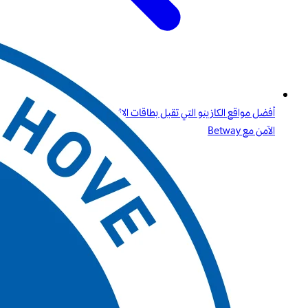
أفضل مواقع الكازينو التي تقبل بطاقات الائتمان وPaysafecard دليلك
الآمن مع Betway