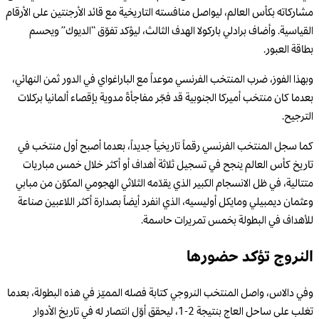
مشاركاته بكأس العالم، ليواصل منافسته التاريخية مع قائد الأرجنتين على الأرقام
القياسية. وأضاف برادلي باركولا الهدف الثالث، ليؤكد تفوّق “الديوك” ويحسم
بطاقة العبور.
وبهذا الفوز، ضرب المنتخب الفرنسي موعداً مع الباراغواي في الدور ثمن النهائي،
بعدما كان منتخب أميركا الجنوبية قد فجّر مفاجأةً مدوية بإقصاء ألمانيا بركلات
الترجيح.
كما سجل المنتخب الفرنسي رقماً تاريخياً جديداً، بعدما أصبح أول منتخب في
تاريخ كأس العالم ينجح في تسجيل ثلاثة أهداف أو أكثر خلال خمس مباريات
متتالية، في ظل الانسجام الكبير الذي يقدّمه الثلاثي الهجومي المكوّن من مبابي
وعثمان ديمبيلي ومايكل أوليسيه، الذي انفرد أيضاً بصدارة أكثر اللاعبين صناعة
للأهداف في البطولة بخمس تمريرات حاسمة.
النروج تؤكد حضورها
وفي دالاس، واصل المنتخب النروجي كتابة فصله المميّز في هذه البطولة، بعدما
تغلب على ساحل العاج بنتيجة 2-1، ليحقق أوّل انتصار له في تاريخ الأدوار