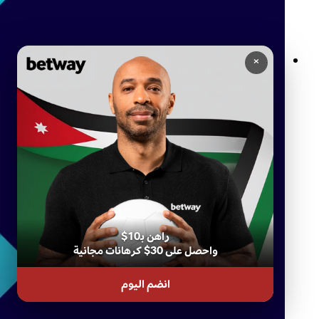
×
قواعد المراهنات المباشرة في Betway: كل ما تحتاج إلى معرفته
راهن بـ10$
واحصل على 30$ كرهانات مجانية
انضم اليوم