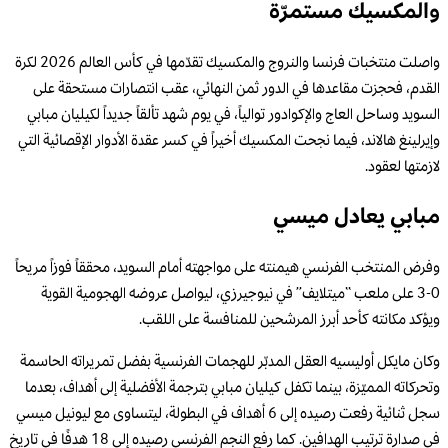
والمكسيك مستمرّة
واصلت منتخبات فرنسا والنروج والمكسيك تقدّمها في كأس العالم 2026 لكرة
القدم، فحجزت مقاعدها في الدور ثمن النهائي، عقب انتصارات مستحقة على
السويد وساحل العاج والإكوادور توالياً، في يوم شهد تألقاً جديداً لكيليان مبابي
وإيرلينغ هالاند، فيما نجحت المكسيك أخيراً في كسر عقدة الأدوار الإقصائية التي
لازمتها لعقود.
مبابي يعادل ميسي
وفرض المنتخب الفرنسي هيمنته على مواجهته أمام السويد، محققاً فوزاً مريحاً
0-3 على ملعب “ميتلايف” في نيوجيرزي، ليواصل عروضه الهجومية القوية
ويؤكد مكانته كأحد أبرز المرشحين للمنافسة على اللقب.
وكان مايكل أوليسيه العقل المدبّر للهجمات الفرنسية بفضل تمريراته الحاسمة
وتحركاته المميّزة، بينما تكفل كيليان مبابي بترجمة الأفضلية إلى أهداف، بعدما
سجل ثنائية رفعت رصيده إلى 6 أهداف في البطولة، ليتساوى مع ليونيل ميسي
في صدارة ترتيب الهدافين. كما رفع النجم الفرنسي رصيده إلى 18 هدفًا في تاريخ