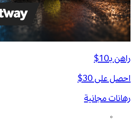
راهن بـ10$
احصل على 30$
رهانات مجانية