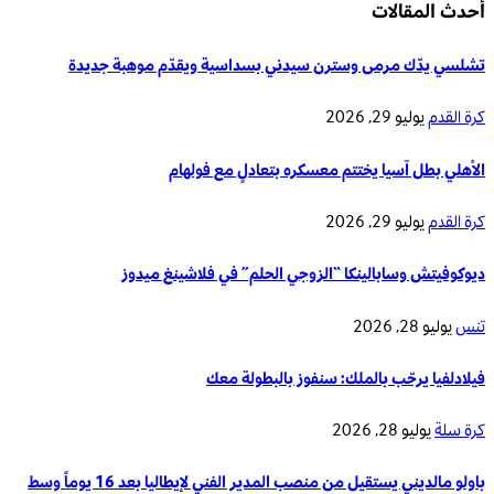
أحدث المقالات
تشلسي يدّك مرمى وسترن سيدني بسداسية ويقدّم موهبة جديدة
كرة القدم
يوليو 29, 2026
الأهلي بطل آسيا يختتم معسكره بتعادلٍ مع فولهام
كرة القدم
يوليو 29, 2026
ديوكوفيتش وسابالينكا “الزوجي الحلم” في فلاشينغ ميدوز
تنس
يوليو 28, 2026
فيلادلفيا يرحّب بالملك: سنفوز بالبطولة معك
كرة سلة
يوليو 28, 2026
باولو مالديني يستقيل من منصب المدير الفني لإيطاليا بعد 16 يوماً وسط