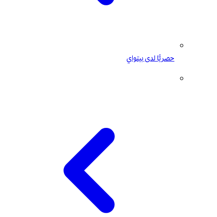
حصريًّا لدى بيتواي