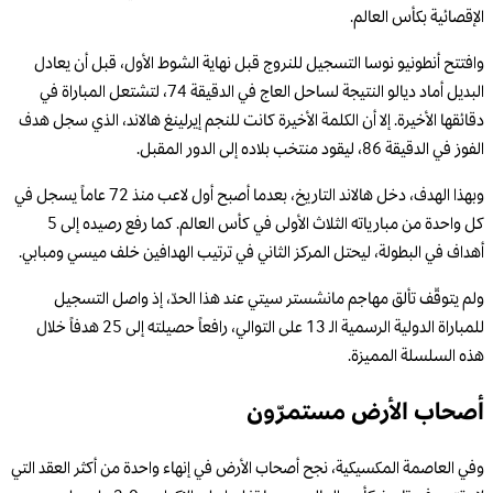
الإقصائية بكأس العالم.
وافتتح أنطونيو نوسا التسجيل للنروج قبل نهاية الشوط الأول، قبل أن يعادل
البديل أماد ديالو النتيجة لساحل العاج في الدقيقة 74، لتشتعل المباراة في
دقائقها الأخيرة. إلا أن الكلمة الأخيرة كانت للنجم إيرلينغ هالاند، الذي سجل هدف
الفوز في الدقيقة 86، ليقود منتخب بلاده إلى الدور المقبل.
وبهذا الهدف، دخل هالاند التاريخ، بعدما أصبح أول لاعب منذ 72 عاماً يسجل في
كل واحدة من مبارياته الثلاث الأولى في كأس العالم. كما رفع رصيده إلى 5
أهداف في البطولة، ليحتل المركز الثاني في ترتيب الهدافين خلف ميسي ومبابي.
ولم يتوقّف تألق مهاجم مانشستر سيتي عند هذا الحدّ، إذ واصل التسجيل
للمباراة الدولية الرسمية الـ 13 على التوالي، رافعاً حصيلته إلى 25 هدفاً خلال
هذه السلسلة المميزة.
أصحاب الأرض مستمرّون
وفي العاصمة المكسيكية، نجح أصحاب الأرض في إنهاء واحدة من أكثر العقد التي