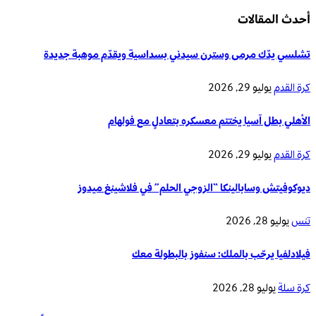
أحدث المقالات
تشلسي يدّك مرمى وسترن سيدني بسداسية ويقدّم موهبة جديدة
كرة القدم
يوليو 29, 2026
الأهلي بطل آسيا يختتم معسكره بتعادلٍ مع فولهام
كرة القدم
يوليو 29, 2026
ديوكوفيتش وسابالينكا “الزوجي الحلم” في فلاشينغ ميدوز
تنس
يوليو 28, 2026
فيلادلفيا يرحّب بالملك: سنفوز بالبطولة معك
كرة سلة
يوليو 28, 2026