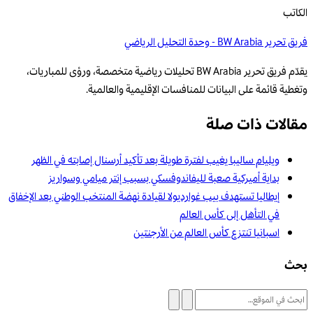
الكاتب
فريق تحرير BW Arabia - وحدة التحليل الرياضي
يقدّم فريق تحرير BW Arabia تحليلات رياضية متخصصة، ورؤى للمباريات،
وتغطية قائمة على البيانات للمنافسات الإقليمية والعالمية.
مقالات ذات صلة
ويليام ساليبا يغيب لفترة طويلة بعد تأكيد أرسنال إصابته في الظهر
بداية أميركية صعبة لليفاندوفسكي بسبب إنتر ميامي وسواريز
إيطاليا تستهدف بيب غوارديولا لقيادة نهضة المنتخب الوطني بعد الإخفاق
في التأهل إلى كأس العالم
اسبانيا تنتزع كأس العالم من الأرجنتين
بحث