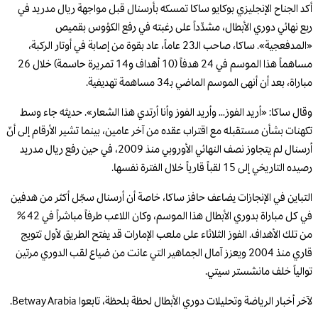
أكد الجناح الإنجليزي بوكايو ساكا تمسكه بأرسنال قبل مواجهة ريال مدريد في
ربع نهائي دوري الأبطال، مشدِّداً على رغبته في رفع الكؤوس بقميص
«المدفعجية». ساكا، صاحب الـ23 عاماً، عاد بقوة من إصابة في أوتار الركبة،
مساهماً هذا الموسم في 24 هدفاً (10 أهداف و14 تمريرة حاسمة) خلال 26
مباراة، بعد أن أنهى الموسم الماضي بـ34 مساهمة تهديفية.​
وقال ساكا: «أريد الفوز… وأريد الفوز وأنا أرتدي هذا الشعار». حديثه جاء وسط
تكهنات بشأن مستقبله مع اقتراب عقده من آخر عامين، بينما تشير الأرقام إلى أنّ
أرسنال لم يتجاوز نصف النهائي الأوروبي منذ 2009، في حين رفع ريال مدريد
رصيده التاريخي إلى 15 لقباً قارياً خلال الفترة نفسها.​
التباين في الإنجازات يضاعف حافز ساكا، خاصة أن أرسنال سجّل أكثر من هدفين
في كل مباراة بدوري الأبطال هذا الموسم، وكان اللاعب طرفاً مباشراً في 42 %
من تلك الأهداف. الفوز الثلاثاء على ملعب الإمارات قد يفتح الطريق لأول تتويج
قاري منذ 2004 ويعزز آمال الجماهير التي عانت من ضياع لقب الدوري مرتين
توالياً خلف مانشستر سيتي.
لآخر أخبار الرياضة وتحليلات دوري الأبطال لحظة بلحظة، تابعوا Betway Arabia.