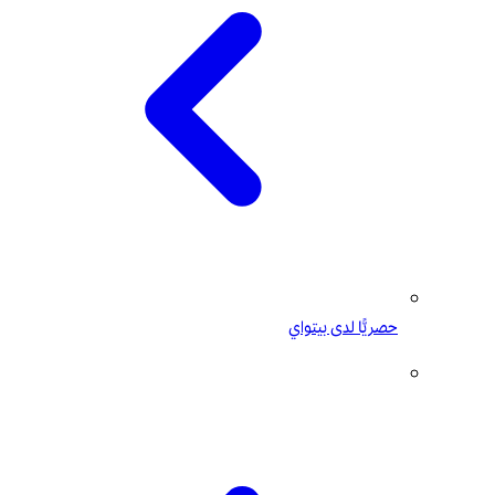
حصريًّا لدى بيتواي