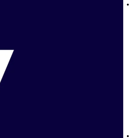
نوادي Betway: ولاؤك يستحق الأفضل