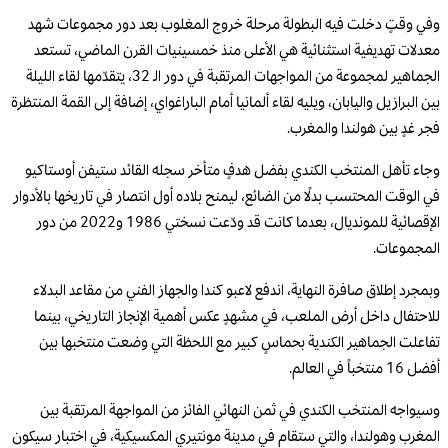
وفي وقتٍ دخلت فيه البطولة مرحلة خروج المغلوب بعد دور مجموعات شهد
معدلات تهديفية استثنائية هي الأعلى منذ خمسينيات القرن الماضي، تستعد
الجماهير لمجموعة من المواجهات المرتقبة في دور الـ 32، يتقدّمها لقاء الليلة
بين البرازيل واليابان، ويليه لقاء ألمانيا أمام الباراغواي، إضافة إلى القمة المنتظرة
فجر غدٍ بين هولندا والمغرب.
وجاء تأهل المنتخب الكندي بفضل هدفٍ متأخر سجله القائد ستيفن أوستاكيو
في الوقت المحتسب بدلًا من الضائع، ليمنح بلاده أول انتصار في تاريخها بالأدوار
الإقصائية للمونديال، بعدما كانت قد ودّعت نسختي 1986 و2022 من دور
المجموعات.
وبمجرد إطلاق صافرة النهاية، اندفع لاعبو كندا والجهاز الفني من مقاعد البدلاء
للاحتفال داخل أرض الملعب، في مشهدٍ عكس أهمية الإنجاز التاريخي، بينما
تفاعلت الجماهير الكندية بحماسٍ كبير مع اللحظة التي وضعت منتخبها بين
أفضل 16 منتخباً في العالم.
وسيواجه المنتخب الكندي في ثمن النهائي الفائز من المواجهة المرتقبة بين
المغرب وهولندا، والتي ستقام في مدينة مونتيري المكسيكية، في اختبار سيكون