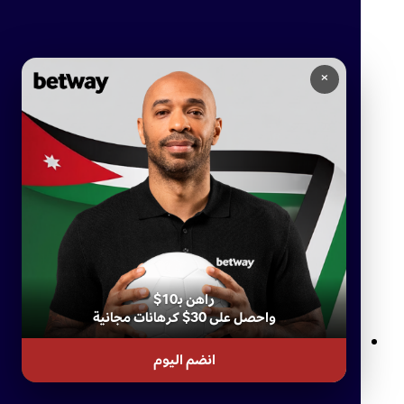
×
راهن بـ10$
واحصل على 30$ كرهانات مجانية
انضم اليوم
المحادثة المباشرة وتسجيل الدخول لدى بيتواي: دليل شامل