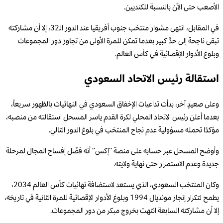
الأصعب حتى الآن بالنسبة للكنديين.
في المقابل، انتهى مشوار منتخب جنوب أفريقيا عند الدور الـ32، إلا أن مشاركته
تبقى ناجحة إلى حدٍّ كبير بعدما تمكن للمرة الأولى من تجاوز دور المجموعات
وبلوغ الأدوار الإقصائية في كأس العالم.
استقالة رئيس الاتحاد السعودي
وعلى صعيدٍ آخر، بدأت تداعيات الإخفاق السعودي في النهائيات بالظهور سريعاً،
بعدما أعلن رئيس الاتحاد المحلي لكرة القدم ياسر المسحل استقالته من منصبه،
مؤكدًا تحمله مسؤولية عدم نجاح المنتخب في بلوغ الدور التالي.
وأوضح المسحل عبر حسابه على منصة “إكس” أنه فضّل إفساح المجال لمرحلة
جديدة وعدم الاستمرار حتى نهاية ولايته.
وكان المنتخب السعودي، الذي يستعد لاستضافة نهائيات كأس العالم 2034،
يطمح لتكرار إنجاز مونديال 1994 وبلوغ الأدوار الإقصائية للمرة الثانية في تاريخه،
إلا أن مشاركته السابعة انتهت بخروج مبكر من دور المجموعات.