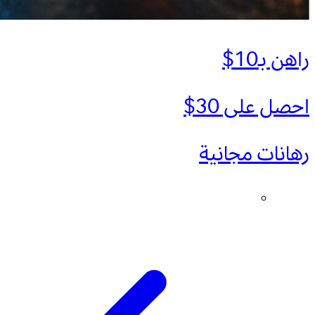
راهن بـ10$
احصل على 30$
رهانات مجانية