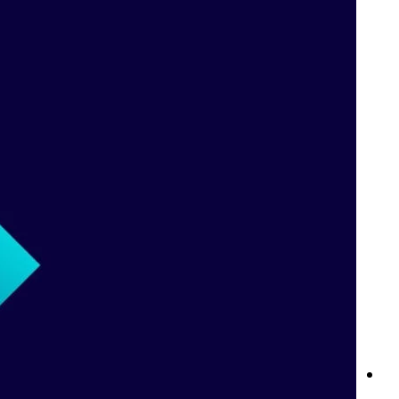
لايتنينغ روليت من بت واي: تجربة الكازينو المباشر
قواعد المراهنات المباشرة في Betway: كل ما تحتاج إلى معرفته