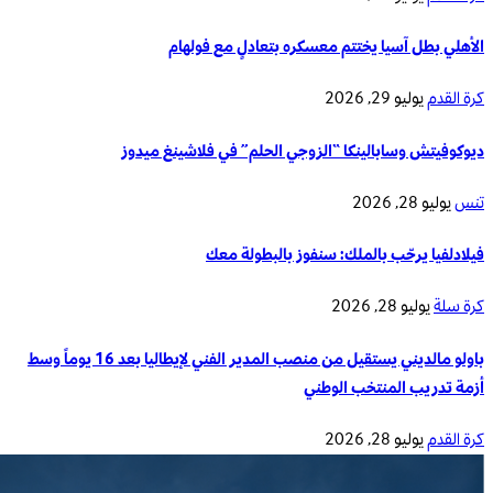
الأهلي بطل آسيا يختتم معسكره بتعادلٍ مع فولهام
كرة القدم
يوليو 29, 2026
ديوكوفيتش وسابالينكا “الزوجي الحلم” في فلاشينغ ميدوز
تنس
يوليو 28, 2026
فيلادلفيا يرحّب بالملك: سنفوز بالبطولة معك
كرة سلة
يوليو 28, 2026
باولو مالديني يستقيل من منصب المدير الفني لإيطاليا بعد 16 يوماً وسط
أزمة تدريب المنتخب الوطني
كرة القدم
يوليو 28, 2026