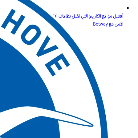
أفضل مواقع الكازينو التي تقبل بطاقات الائتمان وPaysafecard دليلك
الآمن مع Betway