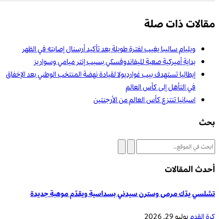
مقالات ذات صلة
ويليام ساليبا يغيب لفترة طويلة بعد تأكيد أرسنال إصابته في الظهر
بداية أميركية صعبة لليفاندوفسكي بسبب إنتر ميامي وسواريز
إيطاليا تستهدف بيب غوارديولا لقيادة نهضة المنتخب الوطني بعد الإخفاق
في التأهل إلى كأس العالم
اسبانيا تنتزع كأس العالم من الأرجنتين
بحث
أحدث المقالات
تشلسي يدّك مرمى وسترن سيدني بسداسية ويقدّم موهبة جديدة
كرة القدم
يوليو 29, 2026