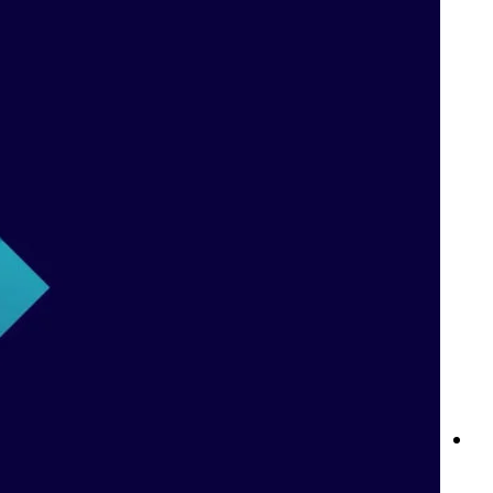
كازينو بت واي المباشر: تجربة ألعاب كازينو فاخرة من المنزل