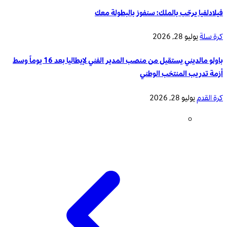
فيلادلفيا يرحّب بالملك: سنفوز بالبطولة معك
كرة سلة
يوليو 28, 2026
باولو مالديني يستقيل من منصب المدير الفني لإيطاليا بعد 16 يوماً وسط
أزمة تدريب المنتخب الوطني
كرة القدم
يوليو 28, 2026