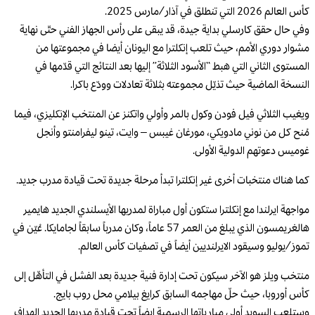
كأس العالم 2026 التي تنطلق في آذار/مارس 2025.
وفي حال حقق كارسلي بداية جيدة، قد يبقى على رأس الجهاز الفني حتّى نهاية
مشوار دوري الأمم، حيث تلعب إنكلترا مع اليونان أيضا في مجموعتها من
المستوى الثاني التي هبط “الأسود الثلاثة” إليها بعد النتائج التي قدّمها في
النسخة الماضية حيث تذيّل مجموعته بثلاثة تعادلات وودّع باكرا.
ويغيب الثلاثي فيل فودن وكول بالمر وأولي واتكنز عن المنتخب الإنكليزي، فيما
مُنح كل من نوني مادويكي، مورغان غيبس – وايت، تينو ليفرامنتو وأنجل
غوميس دعوتهم الدولية الأولى.
كما هناك منتخبات أخرى غير إنكلترا تبدأ مرحلة جديدة تحت قيادة مدرب جديد.
مواجهة ايرلندا مع إنكلترا ستكون أول مباراة لمدربها الأيسلندي الجديد هايمير
هالغريمسون الذي يبلغ من العمر 57 عاماً، وكان مدرباً سابقاً لجامايكا. عُيّن في
تموز/يوليو وسيقود الايرلنديين أيضاً في تصفيات كأس العالم.
منتخب ويلز هو الآخر سيكون تحت إدارة فنية جديدة بعد الفشل في التأهّل إلى
كأس أوروبا، حيث حلّ مهاجمه السابق كرايغ بيلامي محل روب بايج.
وستلعب السويد أولى مبارياتها الرسمية ايضاً تحت قيادة مدربها الجديد الهداف