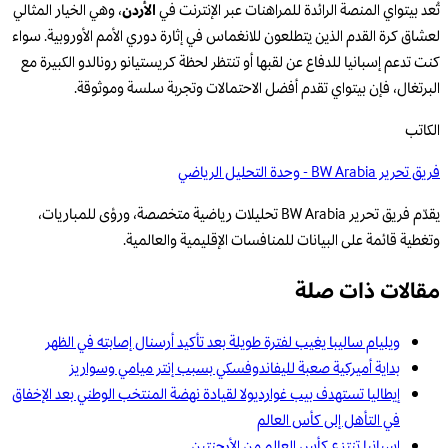
تُعد بيتواي المنصة الرائدة للمراهنات عبر الإنترنت في
الأردن
، وهي الخيار المثالي
لعشاق كرة القدم الذين يتطلعون للانغماس في إثارة دوري الأمم الأوروبية. سواء
كنت تدعم إسبانيا للدفاع عن لقبها أو تنتظر لحظة كريستيانو رونالدو الكبيرة مع
البرتغال، فإن بيتواي تقدم أفضل الاحتمالات وتجربة سلسة وموثوقة.
الكاتب
فريق تحرير BW Arabia - وحدة التحليل الرياضي
يقدّم فريق تحرير BW Arabia تحليلات رياضية متخصصة، ورؤى للمباريات،
وتغطية قائمة على البيانات للمنافسات الإقليمية والعالمية.
مقالات ذات صلة
ويليام ساليبا يغيب لفترة طويلة بعد تأكيد أرسنال إصابته في الظهر
بداية أميركية صعبة لليفاندوفسكي بسبب إنتر ميامي وسواريز
إيطاليا تستهدف بيب غوارديولا لقيادة نهضة المنتخب الوطني بعد الإخفاق
في التأهل إلى كأس العالم
اسبانيا تنتزع كأس العالم من الأرجنتين