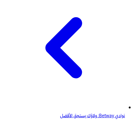
نوادي Betway: ولاؤك يستحق الأفضل