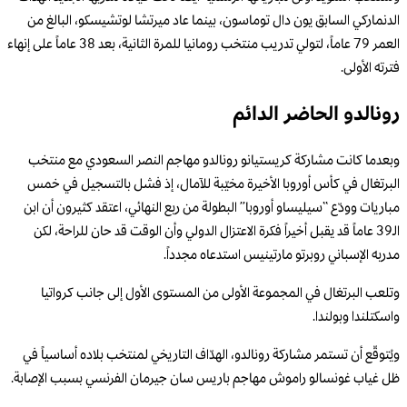
الدنماركي السابق يون دال توماسون، بينما عاد ميرتشا لوتشيسكو، البالغ من
العمر 79 عاماً، لتولي تدريب منتخب رومانيا للمرة الثانية، بعد 38 عاماً على إنهاء
فترته الأولى.
رونالدو الحاضر الدائم
وبعدما كانت مشاركة كريستيانو رونالدو مهاجم النصر السعودي مع منتخب
البرتغال في كأس أوروبا الأخيرة مخيّبة للآمال، إذ فشل بالتسجيل في خمس
مباريات وودّع “سيليساو أوروبا” البطولة من ربع النهائي، اعتقد كثيرون أن ابن
الـ39 عاماً قد يقبل أخيراً فكرة الاعتزال الدولي وأن الوقت قد حان للراحة، لكن
مدربه الإسباني روبرتو مارتينيس استدعاه مجدداً.
وتلعب البرتغال في المجموعة الأولى من المستوى الأول إلى جانب كرواتيا
واسكتلندا وبولندا.
ويُتوقّع أن تستمر مشاركة رونالدو، الهدّاف التاريخي لمنتخب بلاده أساسياً في
ظل غياب غونسالو راموش مهاجم باريس سان جيرمان الفرنسي بسبب الإصابة.