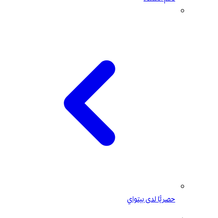
حصريًّا لدى بيتواي