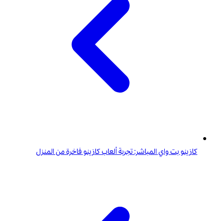
كازينو بت واي المباشر: تجربة ألعاب كازينو فاخرة من المنزل