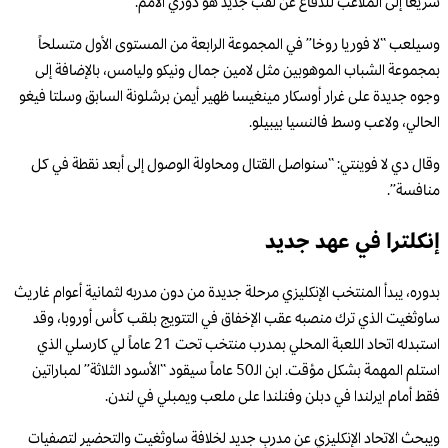
سريعاً إلى الملاعب للدفاع عن لقب جديد هو دوري الأمم.
وسيلعب “لا فوريا روخا” في المجموعة الرابعة من المستوى الأول متسلحاً
بمجموعة الشباب الموهوبين مثل لامين جمال ونيكو وليامس، بالإضافة إلى
وجوه جديدة على غرار أوسكار مينغيسا ظهير أيمن برشلونة السابق وسلتا فيغو
الحالي، ولاعب وسط فالنسيا بيبيلو.
وقال دي لا فوينتي: “سنواصل القتال ومحاولة الوصول إلى أبعد نقطة في كل
منافسة”.
إنكلترا في عهد جديد
بدوره، يبدأ المنتخب الإنكليزي مرحلة جديدة من دون مدربه لثمانية أعوام غاريث
ساوثغيت الذي ترك منصبه عقب الإخفاق في التتويج بلقب كأس أوروبا، وقد
استبدله اتحاد اللعبة المحلي بمدرب منتخب تحت 21 عاماً لي كارسلي الذي
استلم المهمة بشكل مؤقت. ابن الـ50 عاماً سيقود “الأسود الثلاثة” لمباراتين
فقط أمام ايرلندا في دبلن وفنلندا على ملعب ويمبلي في لندن.
ويبحث الاتحاد الإنكليزي عن مدربٍ جديد لخلافة ساوثغيت والتحضير لتصفيات