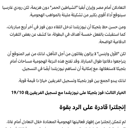
التعادلان أمام مصر وإيران أبقيا "الشياطين الحمر" دون هزيمة، لكن رودي غارسيا
سيتوقع أداءً أقوى بكثير من تشكيلة مليئة بالمواهب الهجومية.
ومن حسن حظ بلجيكا أن نيوزيلندا تدخل اللقاء دون فوز في آخر أربع مباريات،
كما استقبلت بالفعل خمسة أهداف في البطولة، ما كشف عن بعض الثغرات
الدفاعية الواضحة.
لكن "الأول وايتس" لا يزالون يقاتلون من أجل التأهل، لذلك من غير المتوقع أن
يتراجعوا دفاعيًا طوال المباراة. وقد تفتح هذه النزعة الهجومية مساحات أمام
بلجيكا لاستغلالها، مع إمكانية أن تساهم نيوزيلندا أيضًا في التسجيل.
لذلك يبدو الجمع بين فوز بلجيكا وتسجيل الفريقين خيارًا ذا قيمة قوية.
الخيار الثالث: فوز بلجيكا على نيوزيلندا مع تسجيل الفريقين @ 19/10
إنجلترا قادرة على الرد بقوة
لم تتمكن إنجلترا من إظهار فعاليتها الهجومية المعتادة خلال التعادل أمام غانا،