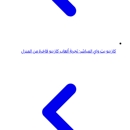
كازينو بت واي المباشر: تجربة ألعاب كازينو فاخرة من المنزل