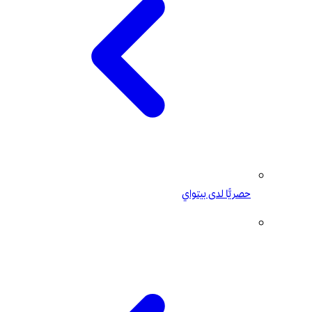
حصريًّا لدى بيتواي