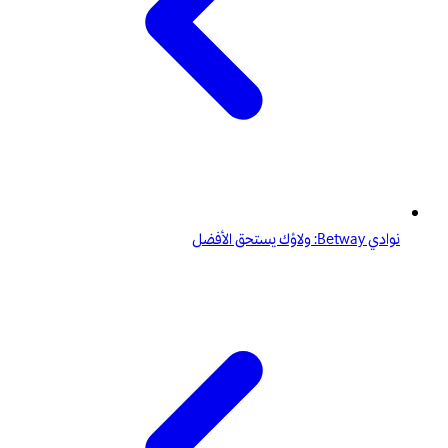
نوادي Betway: ولاؤك يستحق الأفضل