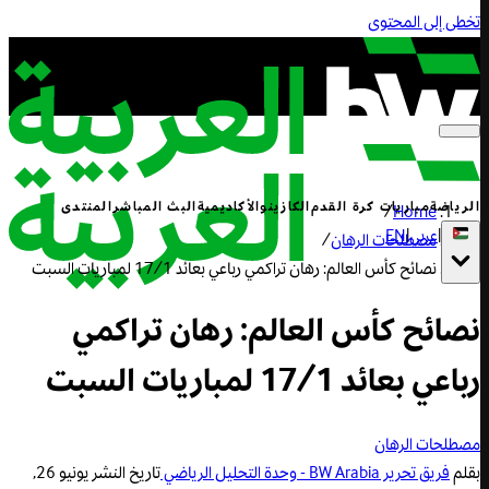
تخطى إلى المحتوى
الرياضة
مباريات كرة القدم
الكازينو
الأكاديمية
البث المباشر
المنتدى
/
Home
|
عربي
|
EN
مصطلحات الرهان
/
نصائح كأس العالم: رهان تراكمي رباعي بعائد 17/1 لمباريات السبت
نصائح كأس العالم: رهان تراكمي
رباعي بعائد 17/1 لمباريات السبت
مصطلحات الرهان
بقلم
فريق تحرير BW Arabia - وحدة التحليل الرياضي
تاريخ النشر
يونيو 26,