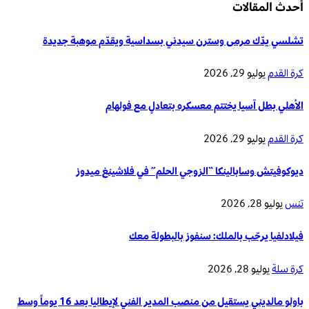
أحدث المقالات
تشلسي يدّك مرمى وسترن سيدني بسداسية ويقدّم موهبة جديدة
كرة القدم
يوليو 29, 2026
الأهلي بطل آسيا يختتم معسكره بتعادلٍ مع فولهام
كرة القدم
يوليو 29, 2026
ديوكوفيتش وسابالينكا “الزوجي الحلم” في فلاشينغ ميدوز
تنس
يوليو 28, 2026
فيلادلفيا يرحّب بالملك: سنفوز بالبطولة معك
كرة سلة
يوليو 28, 2026
باولو مالديني يستقيل من منصب المدير الفني لإيطاليا بعد 16 يوماً وسط