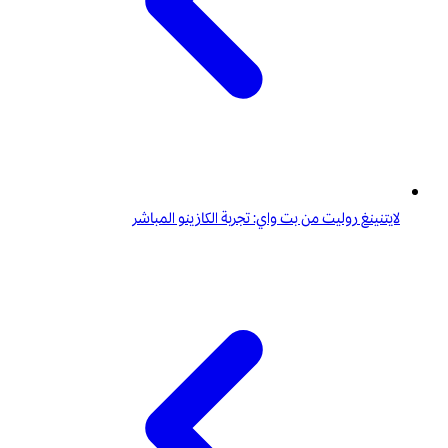
لايتنينغ روليت من بت واي: تجربة الكازينو المباشر