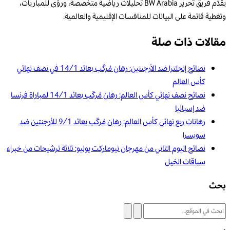
يقدّم فريق تحرير BW Arabia تحليلات رياضية متخصصة، ورؤى للمباريات،
وتغطية قائمة على البيانات للمنافسات الإقليمية والعالمية.
مقالات ذات صلة
نصائح إنجلترا ضد الأرجنتين: رهان مُركّب بعائد 14/1 في نصف نهائي
كأس العالم
نصائح نصف نهائي كأس العالم: رهان مُركّب بعائد 14/1 لمباراة فرنسا
ضد إسبانيا
رهانات ربع نهائي كأس العالم: رهان مُركّب بعائد 9/1 للأرجنتين ضد
سويسرا
نصائح اليوم الثاني من مهرجان نيوماركت يوليو: ثلاثة ترشيحات من خبراء
سباقات الخيل
بحث