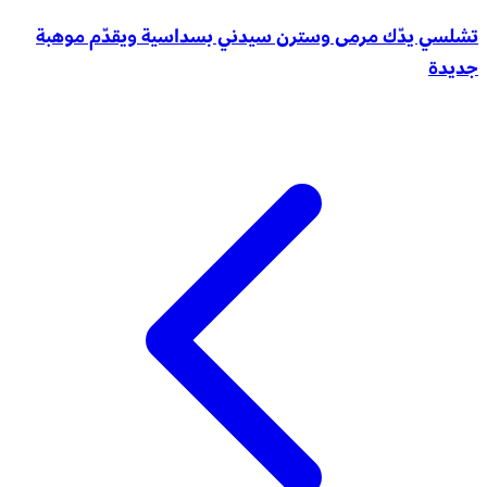
تشلسي يدّك مرمى وسترن سيدني بسداسية ويقدّم موهبة
جديدة