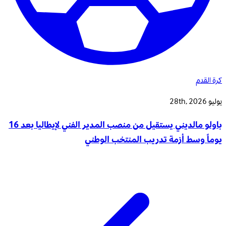
كرة القدم
يوليو 28th, 2026
باولو مالديني يستقيل من منصب المدير الفني لإيطاليا بعد 16
يوماً وسط أزمة تدريب المنتخب الوطني