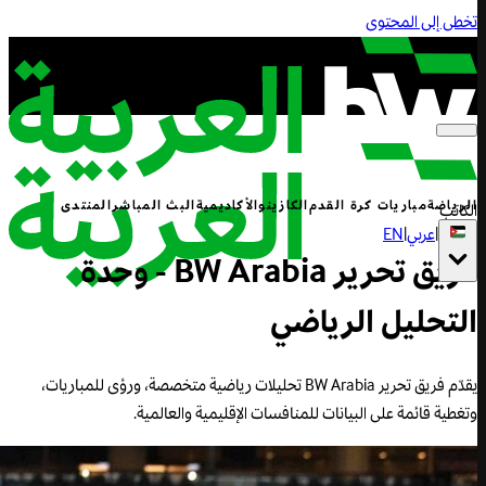
تخطى إلى المحتوى
الرياضة
مباريات كرة القدم
الكازينو
الأكاديمية
البث المباشر
المنتدى
الكاتب
|
عربي
|
EN
فريق تحرير BW Arabia - وحدة
التحليل الرياضي
يقدّم فريق تحرير BW Arabia تحليلات رياضية متخصصة، ورؤى للمباريات،
وتغطية قائمة على البيانات للمنافسات الإقليمية والعالمية.