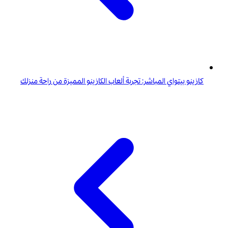
كازينو بيتواي المباشر: تجربة ألعاب الكازينو المميزة من راحة منزلك