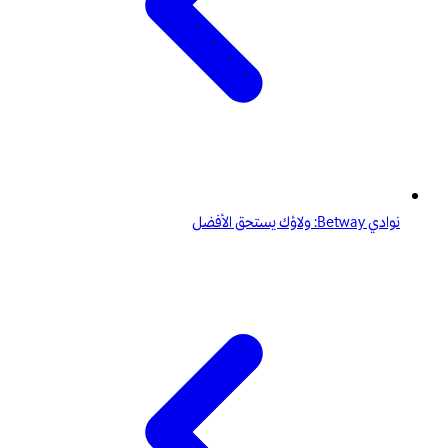
نوادي Betway: ولاؤك يستحق الأفضل