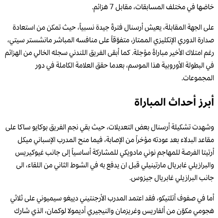
خاضها في مختلف المسابقات، مقابل 7 هزائم.
على الجهة المقابلة، يعيش أرسنال فترةً جيدة نسبياً، حيث تمكن من استعادة
صدارة الدوري الإنكليزي الممتاز، متفوّقاً على منافسه المباشر مانشستر سيتي،
رغم امتلاك الأخير مباراةً مؤجلة. كما أبقى الفريق اللندني سجله الخالي من الهزائم
في البطولة الأوروبية هذا الموسم، بعدما حقق العلامة الكاملة في دور
المجموعات.
أبرز أحداث المباراة
وشهدت تشكيلة أرسنال بعض التعديلات، حيث بقي نجم الفريق بوكايو ساكا على
مقاعد البدلاء بعد عودته مؤخراً من الإصابة، فيما منح المدرب الإسباني ميكل
أرتيتا الفرصة للمهاجم نوني مادويكي للمشاركة أساسياً إلى جانب غيوكيريس
والبرازيلي غابريال مارتينيلي قبل ان يدفع به في الشوط الثاني من اللقاء، الى
جانب البرازيلي غابريال جيزوس.
أما في صفوف أتلتيكو، فقد اعتمد المدرب الأرجنتيني دييغو سيميوني على ثلاثي
هجومي مكوّن من ألفاريس وغريزمان والنيجيري أديمولا لوكمان، الذي شارك