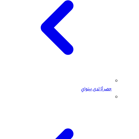
حصريًّا لدى بيتواي