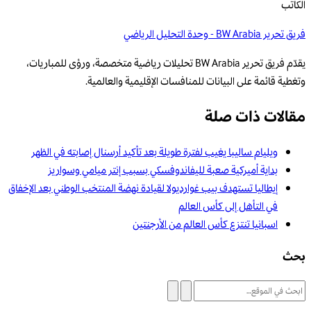
الكاتب
فريق تحرير BW Arabia - وحدة التحليل الرياضي
يقدّم فريق تحرير BW Arabia تحليلات رياضية متخصصة، ورؤى للمباريات،
وتغطية قائمة على البيانات للمنافسات الإقليمية والعالمية.
مقالات ذات صلة
ويليام ساليبا يغيب لفترة طويلة بعد تأكيد أرسنال إصابته في الظهر
بداية أميركية صعبة لليفاندوفسكي بسبب إنتر ميامي وسواريز
إيطاليا تستهدف بيب غوارديولا لقيادة نهضة المنتخب الوطني بعد الإخفاق
في التأهل إلى كأس العالم
اسبانيا تنتزع كأس العالم من الأرجنتين
بحث