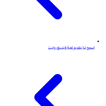
اسمح لنا بتقديم لعبة لايتنينغ روليت