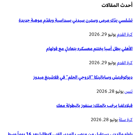
أحدث المقالات
تشلسي يدّك مرمى وسترن سيدني بسداسية ويقدّم موهبة جديدة
كرة القدم
يوليو 29, 2026
الأهلي بطل آسيا يختتم معسكره بتعادلٍ مع فولهام
كرة القدم
يوليو 29, 2026
ديوكوفيتش وسابالينكا “الزوجي الحلم” في فلاشينغ ميدوز
تنس
يوليو 28, 2026
فيلادلفيا يرحّب بالملك: سنفوز بالبطولة معك
كرة سلة
يوليو 28, 2026
باولو مالديني يستقيل من منصب المدير الفني لإيطاليا بعد 16 يوماً وسط