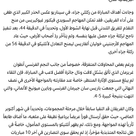
وجاءت أهداف المباراة من ركلتَي جزاء، في سيناريو عكس الحذر الكبير الذي طغى
على أداء الفريقين، فقد تمكن المهاجم السويدي فيكتور غيوكيريس من منح
التقدّم للفريق اللندني قبل نهاية الشوط الأول، وتحديداً في الدقيقة 44، بعد تنفيذٍ
ناجح لركلة جزاء حصل عليها بنفسه. ولم يتأخّر ردّ أصحاب الأرض، حيث عاد
المهاجم الأرجنتيني خوليان ألفاريس ليمنح التعادل لأتلتيكو في الدقيقة 56 من
ركلة جزاء أخرى.
ورغم بعض المحاولات المتفرّقة، خصوصاً من جانب النجم الفرنسي أنطوان
غريزمان الذي تألق بشكلٍ لافت ونال جائزة أفضل لاعب في المباراة، فإن اللقاء
لم يبلغ مستوى الإثارة المنتظر، خاصة عند مقارنته بالمواجهة الأخرى في نصف
النهائي التي جمعت باريس سان جيرمان الفرنسي وبايرن ميونيخ الألماني، والتي
انتهت بنتيجة كبيرة 5-4.
وكان الفريقان قد التقيا سابقاً خلال مرحلة المجموعات، وتحديداً في شهر أكتوبر
الماضي، حيث حقق أرسنال فوزاً عريضاً برباعيةٍ نظيفة على ملعبه، ما أضاف طابعاً
ثأرياً لهذه المواجهة. ومع ذلك، لم يظهر أتلتيكو بالمستوى المأمول، خاصةً في
ظل نتائجه المتذبذبة مؤخراً، إذ لم يحقق سوى انتصارين في آخر 10 مباريات