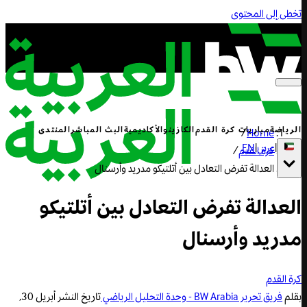
تخطى إلى المحتوى
الرياضة
مباريات كرة القدم
الكازينو
الأكاديمية
البث المباشر
المنتدى
/
Home
|
عربي
|
EN
كرة القدم
/
العدالة تفرض التعادل بين أتلتيكو مدريد وأرسنال
العدالة تفرض التعادل بين أتلتيكو
مدريد وأرسنال
كرة القدم
بقلم
فريق تحرير BW Arabia - وحدة التحليل الرياضي
تاريخ النشر
أبريل 30,