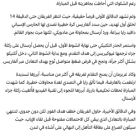
رغم الشكوك التي أحاطت بجاهزيته قبل المباراة.
ولم تشهد الدقائق الأولى فرصاً حقيقية، حيث انتظر الفريقان حتى الدقيقة 14
لخلق أول تهديد، حين سدد ألفاريس كرة خطيرة تصدى لها الحارس الإسباني
دافيد رايا ببراعة. وردّ أرسنال بمحاولة من مادويكي، لكنها مرت بجوار القائم.
واستمر الحذر التكتيكي حتى نهاية الشوط الأول، قبل أن يحصل أرسنال على ركلة
جزاء ترجمها غيوكيريس إلى هدف التقدم. ومع بداية الشوط الثاني، دخل أتلتيكو
بشكلٍ أكثر جرأة، ونجح في فرض ضغطٍ متواصل تُوج بهدف التعادل عبر ألفاريس.
وكاد غريزمان أن يمنح التقدّم لفريقه في أكثر من مناسبة، أبرزها تسديدة
ارتطمت بالعارضة، فيما تألق رايا في التصدي لعدة محاولات خطيرة. كما شهدت
المباراة لحظات تحكيمية بارزة، أبرزها اللجوء إلى تقنية الفيديو فأُلغيت ركلة جزاء
لأرسنال.
وفي الدقائق الأخيرة، حاول الفريقان خطف هدف الفوز، لكن دون جدوى، لتنتهي
المباراة بالتعادل الذي يبقي كل الاحتمالات مفتوحة قبل لقاء الإياب، حيث
سيكون الصراع على بطاقة التأهل إلى النهائي على أشدّه في لندن.