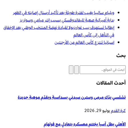
ويليام ساليبا يغيب لفترة طويلة بعد تأكيد أرسنال إصابته في الظهر
بداية أميركية صعبة لليفاندوفسكي بسبب إنتر ميامي وسواريز
إيطاليا تستهدف بيب غوارديولا لقيادة نهضة المنتخب الوطني بعد الإخفاق
في التأهل إلى كأس العالم
اسبانيا تنتزع كأس العالم من الأرجنتين
بحث
أحدث المقالات
تشلسي يدّك مرمى وسترن سيدني بسداسية ويقدّم موهبة جديدة
كرة القدم
يوليو 29, 2026
الأهلي بطل آسيا يختتم معسكره بتعادلٍ مع فولهام