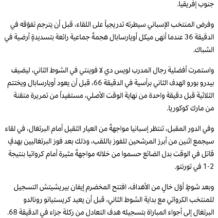
جنوب إفريقيا.
وفرض المنتخب الإسباني سيطرته تدريجياً على اللقاء، قبل أن يترجم تفوّقه في
الدقيقة 36 عندما أنهى ميكل أويارسابال هجمةً جماعية رائعة بتسديدةٍ أرضية في
الشباك.
واستمرت أفضلية رجال المدرب لويس دي لا فوينتي في الشوط الثاني، ليضيف
بيدرو بورو الهدف الثاني برأسية في الدقيقة 66، قبل أن يعود أويارسابال ويختتم
الثلاثية قبل دقيقة واحدة من نهاية الوقت الأصلي، مستفيداً من تمريرة متقنة
من مارك كوكوريا.
وفي الدور المقبل، تنتظر إسبانيا مواجهةً من العيار الثقيل أمام البرتغال، في لقاء
سيجمع اثنين من أبرز المرشحين للفوز باللقب، وذلك بعد فوز البرتغاليين بهدفٍ
قاتل في الوقت بدل الضائع حسموا من خلاله مواجهةً مثيرة أمام كرواتيا بنتيجة
2-1 في تورنتو.
وبعد شوطٍ أوّل خالٍ من الأهداف، افتتح المخضرم إيفان بيريشيتش التسجيل
للمنتخب الكرواتي مع بداية الشوط الثاني، قبل أن يعيد كريستيانو رونالدو
البرتغال إلى أجواء المباراة بتسجيله هدف التعادل من ركلة جزاء في الدقيقة 68.