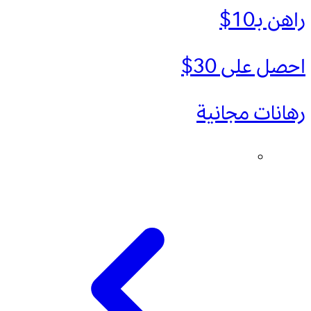
راهن بـ10$
احصل على 30$
رهانات مجانية