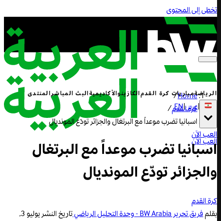
تخطى إلى المحتوى
الرياضة
مباريات كرة القدم
الكازينو
الأكاديمية
البث المباشر
المنتدى
/
Home
|
عربي
|
EN
كرة القدم
/
اسبانيا تضرب موعداً مع البرتغال والجزائر تودّع المونديال
العب الآن
العب الآن
اسبانيا تضرب موعداً مع البرتغال
والجزائر تودّع المونديال
كرة القدم
بقلم
فريق تحرير BW Arabia - وحدة التحليل الرياضي
تاريخ النشر
يوليو 3,