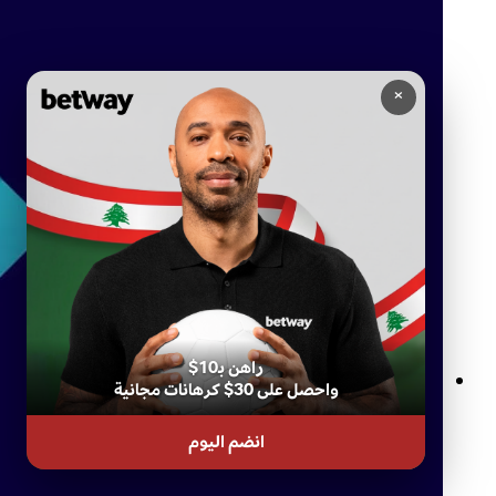
×
راهن بـ10$
واحصل على 30$ كرهانات مجانية
كازينو بيتواي المباشر: تجربة ألعاب الكازينو المميزة من راحة منزلك
انضم اليوم