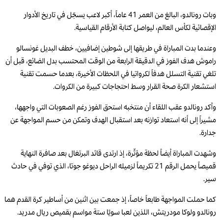
وبات رونالدو، البالغ من العمر 41 عاماً، أكبر لاعب يسجّل في تاريخ الأدوار
الإقصائية لكأس العالم، ليواصل كتابة الأرقام القياسية.
وعندما بدت المباراة في طريقها إلى شوطين إضافيين، خطف البديل غونسالو
راموش هدف الفوز في الدقيقة الرابعة من الوقت المحتسب بدل الضائع، قبل أن
تلغي تقنية التسلل هدفاً لكرواتيا في اللحظات الأخيرة، بعدما حسمت تقنية
استشعار الكرة صحة القرار وسط احتجاجات كبيرة من الكروات.
وأكد رونالدو عقب اللقاء أن منتخبه استحق الفوز رغم الصعوبات التي واجهها،
مشيراً إلى أنه استعاد توازنه بعد استقبال الهدف وتمكن من حسم المواجهة عن
جدارة.
وشهدت المباراة أيضاً لحظة مؤثّرة، إذ ارتدى قائد البرتغال بعد صافرة النهاية
قميصاً يحمل الرقم 21 تكريماً لزميله الراحل ديوغو جوتا، الذي توفي في حادث
سير.
كما حملت المواجهة طابعاً خاصاً، إذ جمعت بين اثنين من أساطير كرة القدم هما
رونالدو ولوكا مودريتش، اللذين لعبا سويًا ستة مواسم بقميص ريال مدريد.