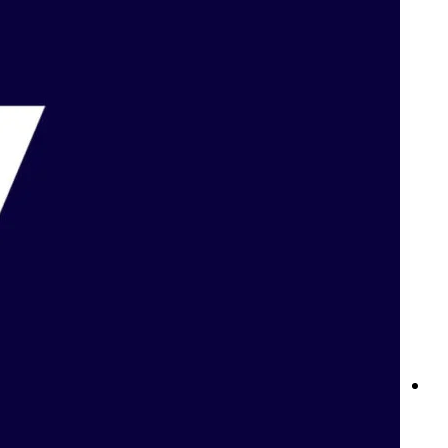
نوادي Betway: ولاؤك يستحق الأفضل