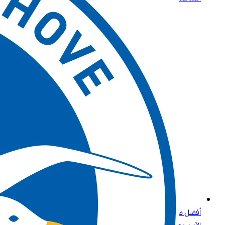
أفضل مواقع الكازينو التي تقبل بطاقات الائتمان وPaysafecard دليلك