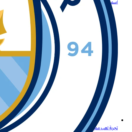
اسمح لنا بتقديم لعبة لايتنينغ روليت
تجربة لعب مميزة لكبار اللاعبين في المنطقة في لبنان