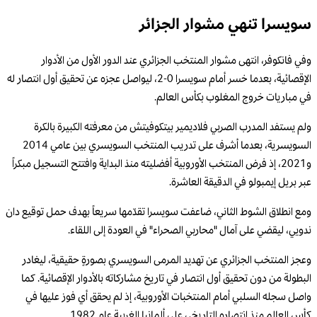
سويسرا تنهي مشوار الجزائر
وفي فانكوفر، انتهى مشوار المنتخب الجزائري عند الدور الأول من الأدوار
الإقصائية، بعدما خسر أمام سويسرا 0-2، ليواصل عجزه عن تحقيق أول انتصار له
في مباريات خروج المغلوب بكأس العالم.
ولم يستفد المدرب الصربي فلاديمير بيتكوفيتش من معرفته الكبيرة بالكرة
السويسرية، بعدما أشرف على تدريب المنتخب السويسري بين عامي 2014
و2021، إذ فرض المنتخب الأوروبية أفضليته منذ البداية وافتتح التسجيل مبكراً
عبر بريل إيمبولو في الدقيقة العاشرة.
ومع انطلاق الشوط الثاني، ضاعفت سويسرا تقدّمها سريعاً بهدف حمل توقيع دان
ندويي، ليقضي على آمال "محاربي الصحراء" في العودة إلى اللقاء.
وعجز المنتخب الجزائري عن تهديد المرمى السويسري بصورةٍ حقيقية، ليغادر
البطولة من دون تحقيق أول انتصار في تاريخ مشاركاته بالأدوار الإقصائية. كما
واصل سجله السلبي أمام المنتخبات الأوروبية، إذ لم يحقق أي فوز عليها في
كأس العالم منذ انتصاره التاريخي على ألمانيا الغربية عام 1982.