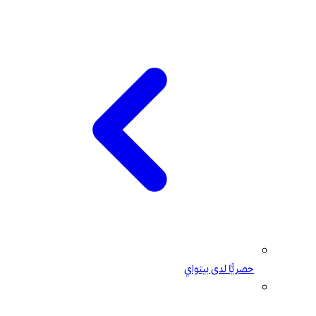
حصريًّا لدى بيتواي