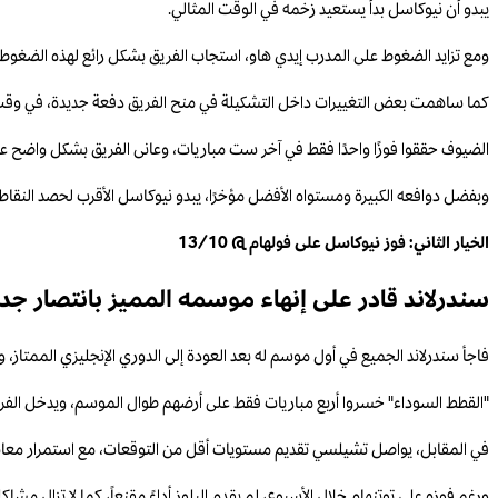
يبدو أن نيوكاسل بدأ يستعيد زخمه في الوقت المثالي.
ومع تزايد الضغوط على المدرب إيدي هاو، استجاب الفريق بشكل رائع لهذه الضغوط ب
كما ساهمت بعض التغييرات داخل التشكيلة في منح الفريق دفعة جديدة، في وقت ي
الضيوف حققوا فوزًا واحدًا فقط في آخر ست مباريات، وعانى الفريق بشكل واضح 
وبفضل دوافعه الكبيرة ومستواه الأفضل مؤخرًا، يبدو نيوكاسل الأقرب لحصد النقاط 
الخيار الثاني: فوز نيوكاسل على فولهام @ 13/10
سندرلاند قادر على إنهاء موسمه المميز بانتصار جد
فاجأ سندرلاند الجميع في أول موسم له بعد العودة إلى الدوري الإنجليزي الممتاز
"القطط السوداء" خسروا أربع مباريات فقط على أرضهم طوال الموسم، ويدخل الفريق 
في المقابل، يواصل تشيلسي تقديم مستويات أقل من التوقعات، مع استمرار معاناته 
ورغم فوزه على توتنهام خلال الأسبوع، لم يقدم البلوز أداءً مقنعاً، كما لا تزال مشا