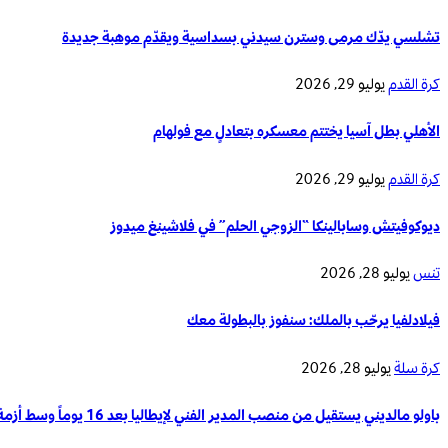
تشلسي يدّك مرمى وسترن سيدني بسداسية ويقدّم موهبة جديدة
كرة القدم
يوليو 29, 2026
الأهلي بطل آسيا يختتم معسكره بتعادلٍ مع فولهام
كرة القدم
يوليو 29, 2026
ديوكوفيتش وسابالينكا “الزوجي الحلم” في فلاشينغ ميدوز
تنس
يوليو 28, 2026
فيلادلفيا يرحّب بالملك: سنفوز بالبطولة معك
كرة سلة
يوليو 28, 2026
باولو مالديني يستقيل من منصب المدير الفني لإيطاليا بعد 16 يوماً وسط أزمة تدريب المنتخب الوطني