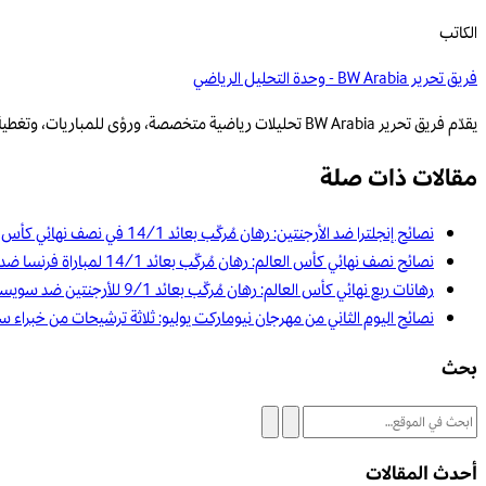
الكاتب
فريق تحرير BW Arabia - وحدة التحليل الرياضي
يقدّم فريق تحرير BW Arabia تحليلات رياضية متخصصة، ورؤى للمباريات، وتغطية قائمة على البيانات للمنافسات الإقليمية والعالمية.
مقالات ذات صلة
نصائح إنجلترا ضد الأرجنتين: رهان مُركّب بعائد 14/1 في نصف نهائي كأس العالم
نصائح نصف نهائي كأس العالم: رهان مُركّب بعائد 14/1 لمباراة فرنسا ضد إسبانيا
رهانات ربع نهائي كأس العالم: رهان مُركّب بعائد 9/1 للأرجنتين ضد سويسرا
نصائح اليوم الثاني من مهرجان نيوماركت يوليو: ثلاثة ترشيحات من خبراء س
بحث
أحدث المقالات