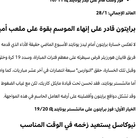
فوز وست هام على ليدز يونايتد @ 10/11
العائد الإجمالي: 28/1
برايتون قادر على إنهاء الموسم بقوة على ملعب أ
لا تعكس خسارة برايتون أمام ليدز يونايتد الأسبوع الماضي حقيقة الأداء الذي قدمه ا
فريق فابيان هورزيلر فرض سيطرته على معظم فترات المباراة، وسدد 19 كرة وخلق العديد من الفرص الخطيرة رغم عدم نجاحه في التسجيل.
وقبل تلك الخسارة، حقق "النوارس" سبعة انتصارات في آخر عشر مباريات، كما وا
أما مانشستر يونايتد، فقد تحسن تحت قيادة مايكل كاريك، لكن مع غياب الضغوط الح
وقد تشكل دوافع برايتون وأفضليته على أرضه العامل الحاسم في هذه المواجهة.
الخيار الأول: فوز برايتون على مانشستر يونايتد @ 19/20
نيوكاسل يستعيد زخمه في الوقت المناسب