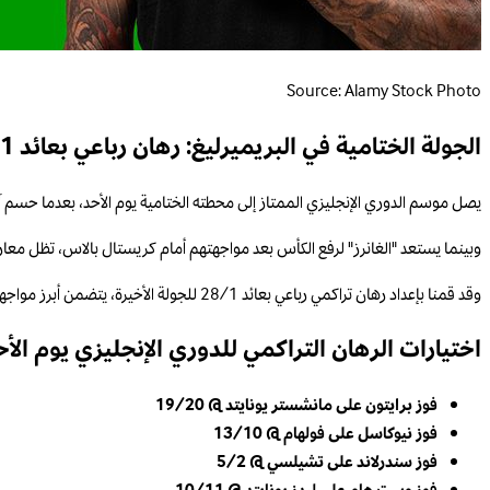
Source: Alamy Stock Photo
الجولة الختامية في البريميرليغ: رهان رباعي بعائد 28/1 لمباريات الأحد
يصل موسم الدوري الإنجليزي الممتاز إلى محطته الختامية يوم الأحد، بعدما حسم آ
وبينما يستعد "الغانرز" لرفع الكأس بعد مواجهتهم أمام كريستال بالاس، تظل معار
وقد قمنا بإعداد رهان تراكمي رباعي بعائد 28/1 للجولة الأخيرة، يتضمن أبرز مواجهات الجولة، مع اختيارات تشمل برايتون، نيوكاسل يونايتد، سندرلاند، ووست هام يونايتد.
اختيارات الرهان التراكمي للدوري الإنجليزي يوم الأح
فوز برايتون على مانشستر يونايتد @ 19/20
فوز نيوكاسل على فولهام @ 13/10
فوز سندرلاند على تشيلسي @ 5/2