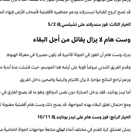
قد تمنح الروح القتالية لسندرلاند ودعم جماهيره الأفضلية لأصحاب الأرض لإنهاء ال
الخيار الثالث: فوز سندرلاند على تشيلسي @ 5/2
وست هام لا يزال يقاتل من أجل البقاء
يدرك وست هام أن الفوز في الجولة الأخيرة قد يكون مصيريًا في معركة الهبوط.
وقدم الفريق اللندني عروضاً قوية على أرضه هذا الموسم، حيث فشلت عدة أندية م
ورغم تراجع النتائج مؤخرًا، لا يزال الالتزام والرغبة واضحين داخل الفريق.
أما ليدز يونايتد، فقد يدخل المباراة دون نفس الدوافع، وهو ما قد يصنع الفارق في 
ومع احتمال تعلق البقاء بهذه المواجهة، قد يمنح ذلك وست هام أفضلية معنوية ل
الخيار الرابع: فوز وست هام على ليدز يونايتد @ 10/11
يمكن لعشاق كرة القدم في مختلف أنحاء
لبنان
متابعة مواجهات الجولة الختامية من