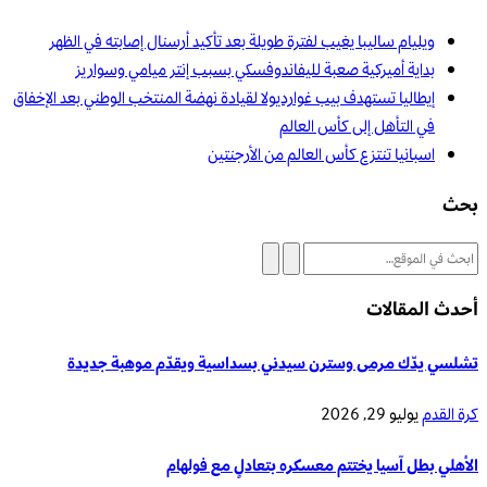
ويليام ساليبا يغيب لفترة طويلة بعد تأكيد أرسنال إصابته في الظهر
بداية أميركية صعبة لليفاندوفسكي بسبب إنتر ميامي وسواريز
إيطاليا تستهدف بيب غوارديولا لقيادة نهضة المنتخب الوطني بعد الإخفاق
في التأهل إلى كأس العالم
اسبانيا تنتزع كأس العالم من الأرجنتين
بحث
أحدث المقالات
تشلسي يدّك مرمى وسترن سيدني بسداسية ويقدّم موهبة جديدة
كرة القدم
يوليو 29, 2026
الأهلي بطل آسيا يختتم معسكره بتعادلٍ مع فولهام