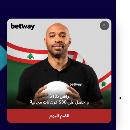
×
راهن بـ10$
واحصل على 30$ كرهانات مجانية
كازينو بيتواي المباشر: تجربة ألعاب الكازينو المميزة من راحة منزلك
انضم اليوم