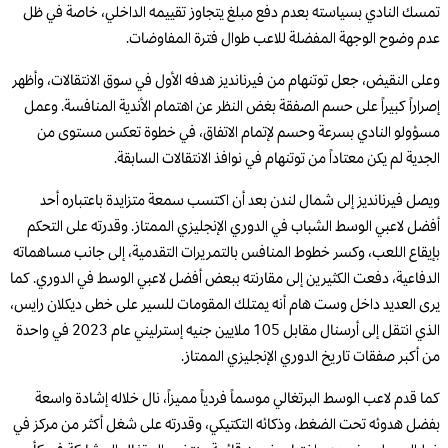
تمسك النادي بسياسته بعدم دفع مبلغ يتجاوز تقييمه الداخلي، خاصة في ظل
عدم وضوح الوجهة المفضلة للاعب طوال فترة المفاوضات.
وعلى النقيض، جعل توتنهام من فيرنانديز هدفه الأول في سوق الانتقالات، وأظهر
إصراراً كبيراً على حسم الصفقة بغض النظر عن اهتمام الأندية المنافسة. وعمل
مسؤولو النادي بسرعة وحسم لإتمام الاتفاق، في خطوة تعكس مستوى من
الجدية لم يكن معتاداً من توتنهام في نوافذ الانتقالات السابقة.
ويصل فيرنانديز إلى شمال لندن بعد أن اكتسب سمعة متزايدة باعتباره أحد
أفضل لاعبي الوسط الشباب في الدوري الإنجليزي الممتاز. وقدرته على التحكم
بإيقاع اللعب، وكسر خطوط المنافس بالتمريرات التقدمية، إلى جانب مساهماته
الدفاعية، دفعت الكثيرين إلى مقارنته ببعض أفضل لاعبي الوسط في الدوري. كما
يرى العديد داخل وست هام أنه يمتلك المقومات للسير على خطى ديكلان رايس،
الذي انتقل إلى أرسنال مقابل 105 ملايين جنيه إسترليني عام 2023 في واحدة
من أكبر صفقات تاريخ الدوري الإنجليزي الممتاز.
كما قدم لاعب الوسط البرتغالي موسماً فردياً مميزاً، نال خلاله إشادة واسعة
بفضل هدوئه تحت الضغط، وذكائه التكتيكي، وقدرته على شغل أكثر من مركز في