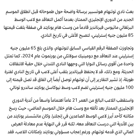
بعث نادي توتنهام هوتسبير برسالة واضحة حول طموحاته قبل انطلاق الموسم
الجديد من الدوري الإنجليزي الممتاز، بعدما أكمل التعاقد مع لاعب الوسط
البرتغالي ماتيوس فيرنانديز قادماً من وست هام يونايتد في صفقة بلغت قيمتها
85 مليون جنيه إسترليني، لتصبح الأغلى في تاريخ النادي.
وتجاوزت الصفقة الرقم القياسي السابق لتوتنهام، والذي بلغ 65 مليون جنيه
إسترليني عند التعاقد مع دومينيك سولانكي من بورنموث عام 2024، كما تمثل
واحدة من أقوى رسائل النوايا التي وجهها النادي اللندني خلال حقبة الانتقالات
الحديثة. ومع ذلك، قد لا يحتفظ فيرنانديز بلقب أغلى لاعب في تاريخ النادي لفترة
طويلة، إذ تشير التقارير إلى أن توتنهام توصل أيضاً إلى اتفاق قد تصل قيمته إلى
100 مليون جنيه إسترليني لضم لاعب وسط نيوكاسل يونايتد ساندرو تونالي.
واستقطب اللاعب البالغ من العمر 21 عاماً اهتماماً واسعاً من أندية الدوري
الإنجليزي الممتاز بعد تألقه مع وست هام خلال الموسم الماضي، حيث رسخ
مكانته كأحد أبرز لاعبي الوسط الصاعدين في إنجلترا. وكان مانشستر يونايتد من
بين الأندية التي درست التعاقد معه، لكنه قرر في النهاية عدم معادلة العرض
المالي الذي قدمه توتنهام. ورغم إعجاب مسؤولي يونايتد بإمكانات اللاعب، فقد