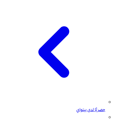
حصريًّا لدى بيتواي