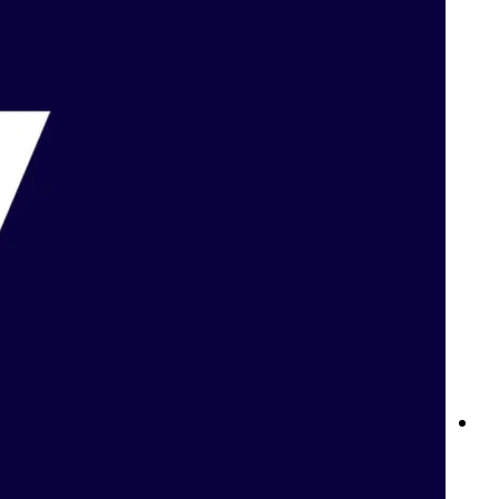
نوادي Betway: ولاؤك يستحق الأفضل