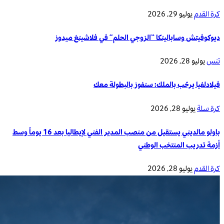
كرة القدم
يوليو 29, 2026
ديوكوفيتش وسابالينكا “الزوجي الحلم” في فلاشينغ ميدوز
تنس
يوليو 28, 2026
فيلادلفيا يرحّب بالملك: سنفوز بالبطولة معك
كرة سلة
يوليو 28, 2026
باولو مالديني يستقيل من منصب المدير الفني لإيطاليا بعد 16 يوماً وسط
أزمة تدريب المنتخب الوطني
كرة القدم
يوليو 28, 2026