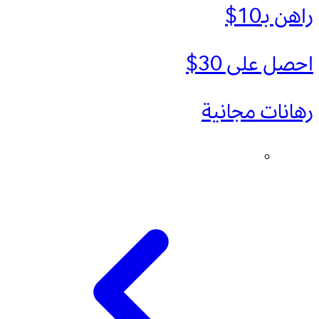
راهن بـ10$
احصل على 30$
رهانات مجانية