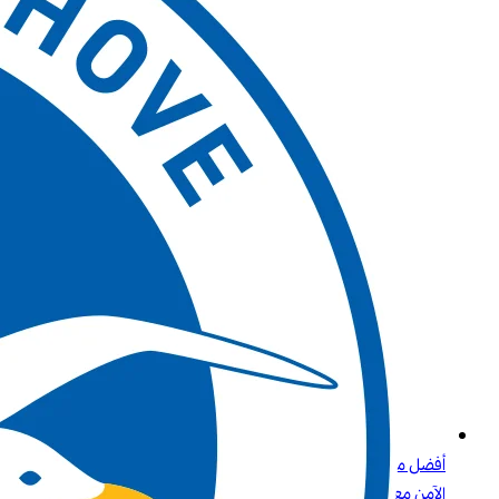
أفضل مواقع الكازينو التي تقبل بطاقات الائتمان وPaysafecard دليلك
الآمن مع Betway