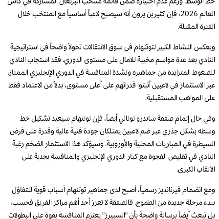
خط الوسط. ورغم عدم اختياره ضمن قائمة منتخب البرتغال المشاركة في كأس
العالم 2026، فإن كثيرين يرون أنه سيصبح لاعباً أساسياً مع المنتخب خلال
الفترة المقبلة.
ويعكس النشاط الكبير لتوتنهام في سوق الانتقالات تحولاً واضحاً في استراتيجية
النادي بعد عدة مواسم مخيبة للآمال على مستوى الدوري. فقد استجاب النادي
للضغوط المتزايدة من جماهيره ولشدة المنافسة في الدوري الإنجليزي الممتاز،
عبر الاستثمار في لاعبين أثبتوا قدراتهم على أعلى مستوى، بدلاً من الاعتماد فقط
على المواهب المستقبلية.
وفي حال إتمام صفقة ساندرو تونالي أيضاً، فإن توتنهام سيعيد تشكيل خط
وسطه بشكل جذري عبر ضم لاعبين يمتلكان جودة فنية عالية وقدرة على فرض
السيطرة في المباريات المحلية والأوروبية. وسيؤكد هذا الاستثمار الضخم رغبة
النادي في تقليص الفجوة مع كبار الدوري الإنجليزي والمنافسة بجدية على
الألقاب الكبرى.
ومع انضمام فيرنانديز رسمياً، أصبح لدى جماهير توتنهام أسباب قوية للتفاؤل
ببدء مرحلة جديدة من الطموح. فالصفقة لا تعزز أحد أهم مراكز الفريق فحسب،
بل تبعث أيضاً برسالة واضحة بأن "السبيرز" يعتزم المنافسة بقوة على البطولات