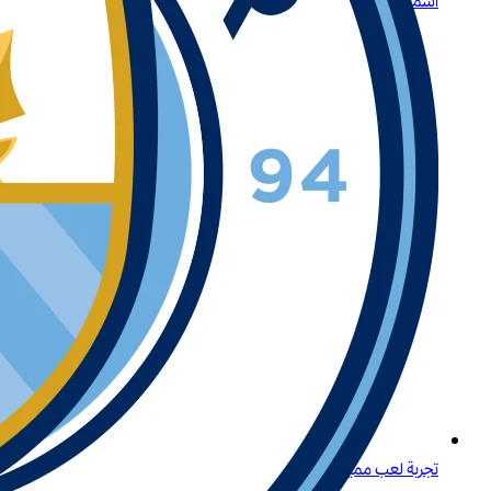
اسمح لنا بتقديم لعبة لايتنينغ روليت
تجربة لعب مميزة لكبار اللاعبين في المنطقة في لبنان