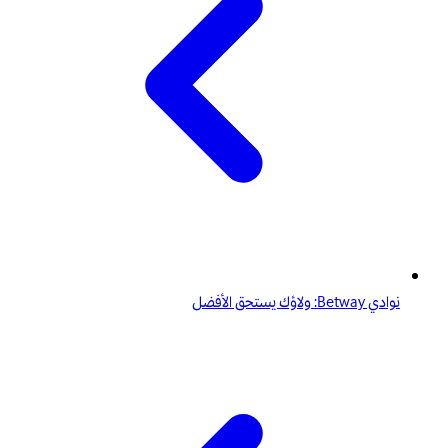
نوادي Betway: ولاؤك يستحق الأفضل