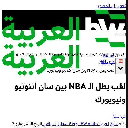
تخطى إلى المحتوى
الرياضة
مباريات كرة القدم
الكازينو
الأكاديمية
البث المباشر
المنتدى
/
Home
|
عربي
|
EN
كرة سلة
/
لقب بطل الـ NBA بين سان أنتونيو ونيويورك
لقب بطل الـ NBA بين سان أنتونيو
ونيويورك
كرة سلة
بقلم
فريق تحرير BW Arabia - وحدة التحليل الرياضي
تاريخ النشر
يونيو 2,