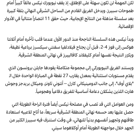
لكن المهمة لن تكون سهلة على الإطلاق، إذ يقف نيويورك نيكس عائقاً كبيراً أمام
طموحات سبيرز. ويدخل الفريق القادم من الساحل الشرقي النهائي بثقة كبيرة
بعد سلسلة مذهلة من النتائج الإيجابية، حيث حقق 11 انتصاراً متتالياً في الأدوار
الإقصائية.
وبدأ نيكس هذه السلسلة الناجحة منذ الدور الأول عندما قلب تأخّره أمام أتلانتا
هوكس إلى فوز 4-2، قبل أن يجتاح فيلادلفيا سفنتي سيكسرز برباعية نظيفة،
ويكرّر النتيجة نفسها أمام كليفلاند كافالييرز في نهائي المنطقة الشرقية.
ويستند الفريق النيويوركي إلى مجموعة متكاملة يقودها جايلن برونسون الذي
يقدّم مستويات استثنائية بمعدل يقارب 27 نقطة في المباراة الواحدة خلال الـ
"بلاي أوف"، إلى جانب الدومينيكاني كارل – أنتوني تاونز، وميكال بريدجز وجوش
هارت اللذين يشكلان دعامة أساسية للفريق دفاعياً وهجومياً.
ومن العوامل التي قد تصب في مصلحة نيكس أيضاً فترة الراحة الطويلة التي
حصل عليها بعد حسمه نهائي المنطقة الشرقية سريعاً، ما أتاح للاعبيه استعادة
طاقتهم وتجهيز أنفسهم بدنياً للنهائي، في وقت استنزف فيه سبيرز الكثير من
الجهد خلال مواجهته الطويلة أمام أوكلاهوما سيتي.