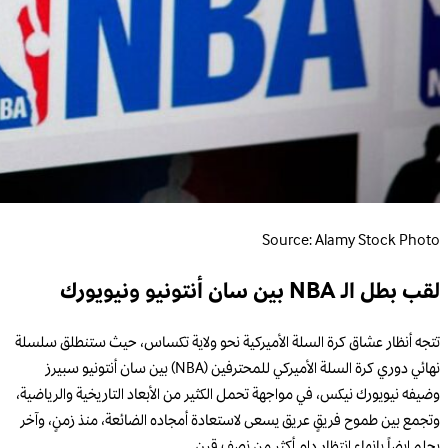
Source: Alamy Stock Photo
لقب بطل الـ NBA بين سان أنتونيو ونيويورك
تتجه أنظار عشاق كرة السلة الأميركية نحو ولاية تكساس، حيث ستنطلق سلسلة
نهائي دوري كرة السلة الأميركي للمحترفين (NBA) بين سان أنتونيو سبيرز
وضيفه نيويورك نيكس، في مواجهة تحمل الكثير من الأبعاد التاريخية والرياضية،
وتجمع بين طموح فريقٍ عريق يسعى لاستعادة أمجاده الضائعة، منذ زمنٍ، وآخر
يحلم ايضاً بإنهاء انتظار دام أكثر من نصف قرن.