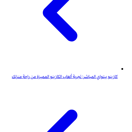
كازينو بيتواي المباشر: تجربة ألعاب الكازينو المميزة من راحة منزلك