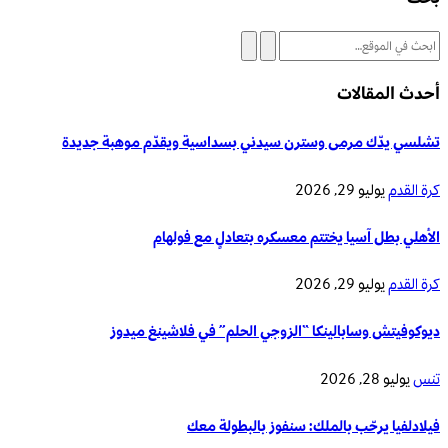
أحدث المقالات
تشلسي يدّك مرمى وسترن سيدني بسداسية ويقدّم موهبة جديدة
كرة القدم
يوليو 29, 2026
الأهلي بطل آسيا يختتم معسكره بتعادلٍ مع فولهام
كرة القدم
يوليو 29, 2026
ديوكوفيتش وسابالينكا “الزوجي الحلم” في فلاشينغ ميدوز
تنس
يوليو 28, 2026
فيلادلفيا يرحّب بالملك: سنفوز بالبطولة معك