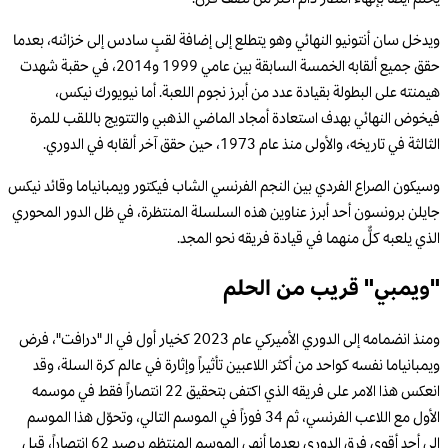
ويدخل سان أنتونيو النهائي وهو يتطلع إلى إضافة لقبٍ سادس إلى خزائنه، بعدما
حقق جميع ألقابه الخمسة السابقة بين عامي 1999 و2014، في حقبة شهدت
هيمنته على البطولة بقيادة عدد من أبرز نجوم اللعبة. أما نيويورك نيكس،
فيخوض النهائي بهدف استعادة أمجاد الماضي الذهبي والتتويج باللقب للمرة
الثالثة في تاريخه، والأولى منذ عام 1973، حين حقق آخر ألقابه في الدوري.
وسيكون الصراع الفردي بين النجم الفرنسي الشاب فيكتور ويمبانياما وقائد نيكس
جايلن برونسون أحد أبرز عناوين هذه السلسلة المنتظرة، في ظل الدور المحوري
الذي يلعبه كلٌّ منهما في قيادة فريقه نحو المجد.
"ويمبي" قريب من الحلم
ومنذ انضمامه إلى الدوري الأميركي عام 2023 كخيار أول في الـ "درافت"، فرض
ويمبانياما نفسه كواحد من أكثر اللاعبين تأثيراً وإثارة في عالم كرة السلة، وقد
انعكس هذا الامر على فريقه الذي اكتفى بتحقيق 22 انتصاراً فقط في موسمه
الأول مع اللاعب الفرنسي، ثم 34 فوزاً في الموسم التالي، وتحوّل هذا الموسم
إلى أحد أقوى فرق الدوري بعدما أنهى الموسم المنتظم برصيد 62 انتصاراً، قبل