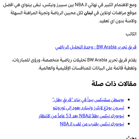
ومع الاهتمام الكبير في نهائي الـ NBA بين سبيرز ونيكس، تبقى بيتواي هي افضل
موقع مراهنات اونلاين في
لبنان
لكل محبين الرياضة وتجربة المراهنة السهلة
والامنة بدون اي تعقيد.
الكاتب
فريق تحرير BW Arabia - وحدة التحليل الرياضي
يقدّم فريق تحرير BW Arabia تحليلات رياضية متخصصة، ورؤى للمباريات،
وتغطية قائمة على البيانات للمنافسات الإقليمية والعالمية.
مقالات ذات صلة
بوسطن سلتيكس يبدأ في بناء “فريقٍ بطل”
ليبرون يودّع لايكرز ولينارد يعود إلى تورونتو
نيويورك نيكس بطلاً للـNBA بعد 53 عاماً من الانتظار
نيويورك نيكس يقترب من لقب الـ NBA
بحث