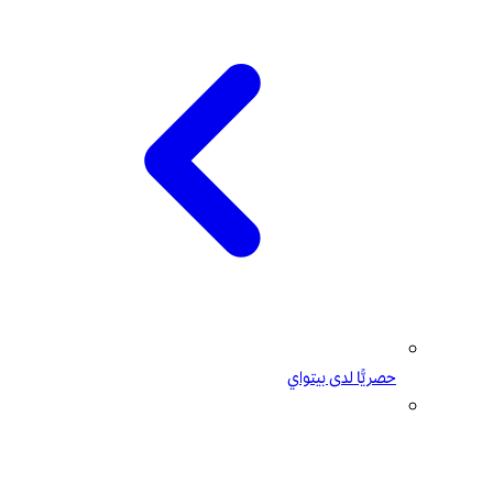
حصريًّا لدى بيتواي