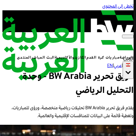
تخطى إلى المحتوى
الرياضة
مباريات كرة القدم
الكازينو
الأكاديمية
البث المباشر
المنتدى
الكاتب
|
عربي
|
EN
فريق تحرير BW Arabia - وحدة
التحليل الرياضي
يقدّم فريق تحرير BW Arabia تحليلات رياضية متخصصة، ورؤى للمباريات،
وتغطية قائمة على البيانات للمنافسات الإقليمية والعالمية.