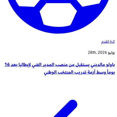
كرة القدم
يوليو 28th, 2026
باولو مالديني يستقيل من منصب المدير الفني لإيطاليا بعد 16
يوماً وسط أزمة تدريب المنتخب الوطني