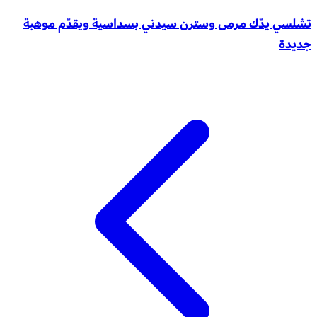
تشلسي يدّك مرمى وسترن سيدني بسداسية ويقدّم موهبة
جديدة