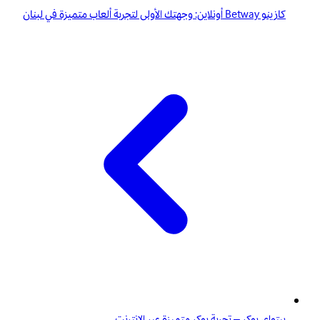
كازينو Betway أونلاين: وجهتك الأولى لتجربة ألعاب متميزة في لبنان
بيتواي بوكر – تجربة بوكر متميزة عبر الانترنت