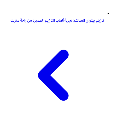
كازينو بيتواي المباشر: تجربة ألعاب الكازينو المميزة من راحة منزلك