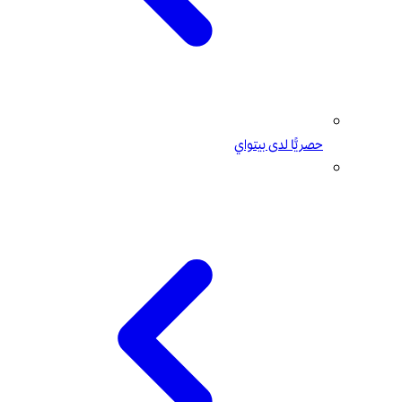
حصريًّا لدى بيتواي