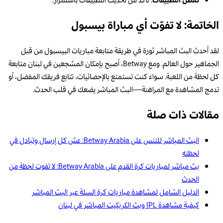
تعطل التطبيقات
: تأكد من تحديث التطبيقات باستمرار.
الخاتمة: لا تفوّت أي مباراة بيسبول
لقد أحدث البث المباشر ثورة في طريقة متابعة مباريات البيسبول من قبل
الجماهير حول العالم. ومع Betway، أصبح بإمكان المشجعين في لبنان متابعة
كل لحظة من اللعبة. سواء كنت تستمتع بالإحصائيات، تتابع فريقك المفضل، أو
تدمج المشاهدة مع المراهنة—البث المباشر يضعك في قلب الحدث.
مقالات ذات صلة
البث المباشر للتنس على Betway Arabia: عش كل إرسال وتبادل في
لحظته
بث مباشر لمباريات كرة القدم على Betway Arabia: لا تفوت لحظة من
الحدث
الدليل الشامل لمشاهدة مباريات كرة السلة عبر البث المباشر
كيفية مشاهدة IPL وبث الكريكيت المباشر في لبنان