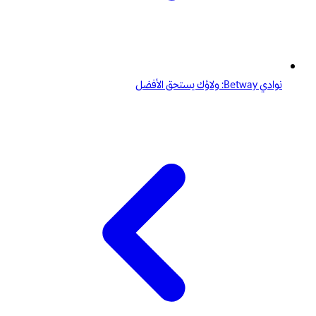
نوادي Betway: ولاؤك يستحق الأفضل