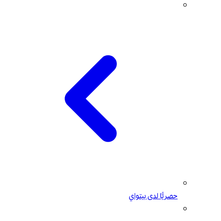
حصريًّا لدى بيتواي