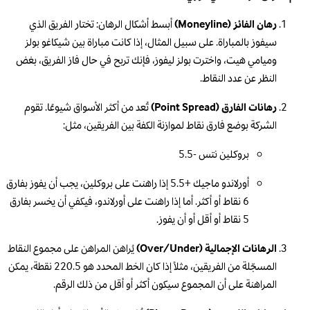
رهان الفائز (Moneyline)
أبسط أشكال الرهان: تختار الفريق الذي
سيفوز بالمباراة. على سبيل المثال، إذا كانت مباراة بين شيكاغو بولز
وميامي هيت، واخترت بولز ليفوز، فإنك تربح في حال فاز الفريق، بغض
النظر عن عدد النقاط.
رهانات الفارق (Point Spread)
تُعد من أكثر الأسواق شيوعًا. تقوم
الشركة بوضع فارق نقاط لموازنة الكفة بين الفريقين، مثل:
بروكلين نتس -5.5
أورلاندو ماجيك +5.5 إذا راهنت على بروكلين، يجب أن يفوز بفارق
6 نقاط أو أكثر. أما إذا راهنت على أورلاندو، فيكفي أن يخسر بفارق
5 نقاط أو أقل أو أن يفوز.
الرهانات الإجمالية (Over/Under)
يُراهن المراهن على مجموع النقاط
المسجّلة من الفريقين، مثلاً إذا كان الخط المحدد هو 220.5 نقطة، يمكن
المراهنة على أن المجموع سيكون أكثر أو أقل من ذلك الرقم.