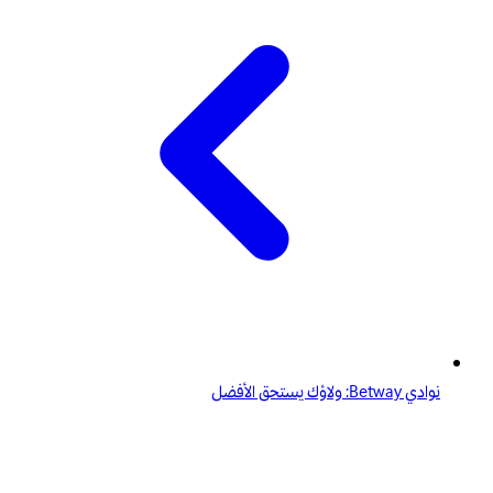
نوادي Betway: ولاؤك يستحق الأفضل