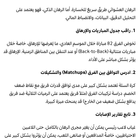
الرهان العشوائي طريقٌ سريعٌ للخسارة. أما الرهان الذكي، فهو يعتمد على
التحليل الدقيق، البيانات، والانضباط المالي.
1. راقب جدول المباريات والإرهاق
تخوض الفرق 82 مباراة خلال الموسم العادي، ما يُعرضها للإرهاق، خاصة خلال
مباريات متتالية (Back-to-Back) أو عند التنقل بين المناطق الزمنية. الإرهاق قد
يؤثر بشكل مباشر على الأداء.
2. ادرس التوافق بين الفرق (Matchups) والتشكيلات
كرة السلة تعتمد بشكل كبير على مدى توافق قدرات فريق مع نقاط ضعف
الخصم. دراسة تركيبات الفرق (مثلاً فريق يعتمد على الرميات الثلاثية ضد فريق
يدافع بشكل ضعيف من الخارج) قد يمنحك ميزة كبيرة.
3. تابع تقارير الإصابات
غياب لاعب رئيسي يمكن أن يغيّر مجرى الرهان بالكامل. حتى اللاعبين
الاحتياطيين، خاصةً المدافعين أو صانعي اللعب، يمكن أن يؤثروا بشكل كبير على