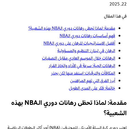
22, 2025
في هذا المقال
مقدمة: لماذا تحظى رهانات دوري الـNBA بهذه الشعبية؟
فهم أساسيات رهانات دوري الـNBA
أفضل الاستراتيجيات للرهان على دوري الـNBA
الرهان في لبنان: التنظيم والمسؤولية
الرهانات خلال الموسم العادي مقابل التصفيات
الرهانات الحية: سرعة في الأداء واتخاذ القرار
المكافآت والترقيات: استفد منها لكن بحذر
أبرز الفرق التي تهم المراهنين
خاتمة: فكر على المدى الطويل
مقدمة: لماذا تحظى رهانات دوري الـNBA بهذه
الشعبية؟
يُعتبر دوري كرة السلة الأمريكي للمحترفين (NBA) أحد أكثر البطولات الرياضية