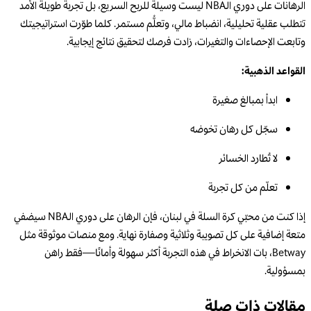
الرهانات على دوري الـNBA ليست وسيلة للربح السريع، بل تجربة طويلة الأمد
تتطلب عقلية تحليلية، انضباط مالي، وتعلُّم مستمر. كلما طوّرت استراتيجيتك
وتابعت الإحصاءات والتغيرات، زادت فرصك لتحقيق نتائج إيجابية.
القواعد الذهبية:
ابدأ بمبالغ صغيرة
سجّل كل رهان تخوضه
لا تُطارد الخسائر
تعلّم من كل تجربة
إذا كنت من محبّي كرة السلة في لبنان، فإن الرهان على دوري الـNBA سيضفي
متعة إضافية على كل تصويبة وثلاثية وصفارة نهاية. ومع منصات موثوقة مثل
Betway، بات الانخراط في هذه التجربة أكثر سهولة وأمانًا—فقط راهن
بمسؤولية.
مقالات ذات صلة