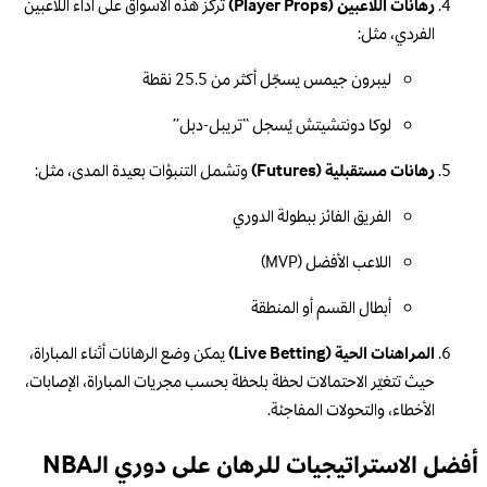
رهانات اللاعبين (Player Props)
تُركز هذه الأسواق على أداء اللاعبين
الفردي، مثل:
ليبرون جيمس يسجّل أكثر من 25.5 نقطة
لوكا دونتشيتش يُسجل “تريبل-دبل”
رهانات مستقبلية (Futures)
وتشمل التنبؤات بعيدة المدى، مثل:
الفريق الفائز ببطولة الدوري
اللاعب الأفضل (MVP)
أبطال القسم أو المنطقة
المراهنات الحية (Live Betting)
يمكن وضع الرهانات أثناء المباراة،
حيث تتغيّر الاحتمالات لحظة بلحظة بحسب مجريات المباراة، الإصابات،
الأخطاء، والتحولات المفاجئة.
أفضل الاستراتيجيات للرهان على دوري الـNBA