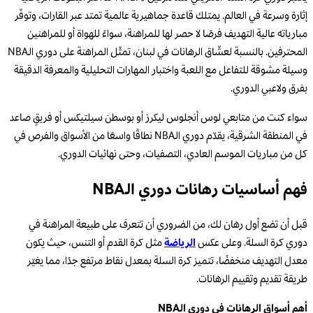
إثارة وسرعة في العالم. يمتلك قاعدة جماهيرية عالمية تمتد عبر القارات، وتوفّر
مبارياته عالية التهديف فرصًا لا حصر لها للمراهنة، سواءً للهواة أو للمراهنين
المحترفين. بالنسبة لعشّاق الرهانات في لبنان، تمثّل المراهنة على دوري الـNBA
وسيلة مشوقة للتفاعل مع اللعبة واختبار المهارات التحليلية والمعرفة الدقيقة
بفرق ولاعبي الدوري.
سواء كنت من متابعي لوس أنجلوس ليكرز أو بوسطن سيلتيكس أو فريقٍ صاعد
في المنطقة الشرقية، يقدّم دوري الـNBA نطاقًا واسعًا من الأسواق والفرص في
كل من مباريات الموسم العادي، التصفيات، وحتى نهائيات الدوري.
فهم أساسيات رهانات دوري الـNBA
قبل أن تضع أول رهان لك، من الضروري أن تتعرف على طبيعة المراهنة في
دوري كرة السلة. وعلى عكس
الرياضة
مثل كرة القدم أو التنس، حيث يكون
معدل التهديف منخفضًا، تتميز كرة السلة بمعدل نقاط مرتفع جدًا، مما يغيّر
طريقة تقديم وتقييم الرهانات.
أهم أسواق الرهانات في دوري الـNBA