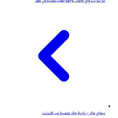
كازينو بت واي أونلاين وجهة ألعاب مميزة في قطر
بيتواي بوكر – تجربة بوكر متميزة عبر الانترنت