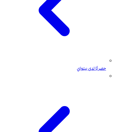
حصريًّا لدى بيتواي