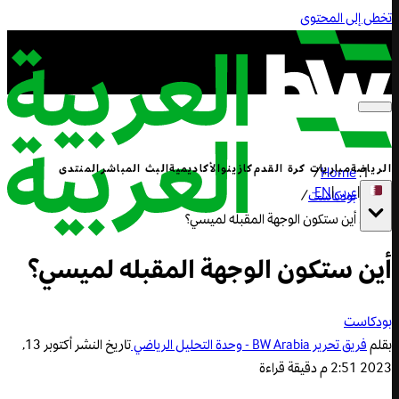
تخطى إلى المحتوى
الرياضة
مباريات كرة القدم
كازينو
الأكاديمية
البث المباشر
المنتدى
/
Home
|
عربي
|
EN
بودكاست
/
أين ستكون الوجهة المقبله لميسي؟
أين ستكون الوجهة المقبله لميسي؟
بودكاست
بقلم
فريق تحرير BW Arabia - وحدة التحليل الرياضي
تاريخ النشر
أكتوبر 13,
2023 2:51 م
دقيقة قراءة