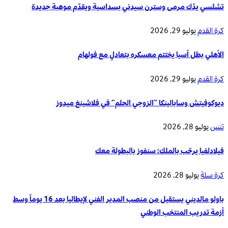
تشلسي يدّك مرمى وسترن سيدني بسداسية ويقدّم موهبة جديدة
كرة القدم
يوليو 29, 2026
الأهلي بطل آسيا يختتم معسكره بتعادلٍ مع فولهام
كرة القدم
يوليو 29, 2026
ديوكوفيتش وسابالينكا “الزوجي الحلم” في فلاشينغ ميدوز
تنس
يوليو 28, 2026
فيلادلفيا يرحّب بالملك: سنفوز بالبطولة معك
كرة سلة
يوليو 28, 2026
باولو مالديني يستقيل من منصب المدير الفني لإيطاليا بعد 16 يوماً وسط
أزمة تدريب المنتخب الوطني