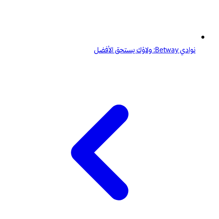
نوادي Betway: ولاؤك يستحق الأفضل