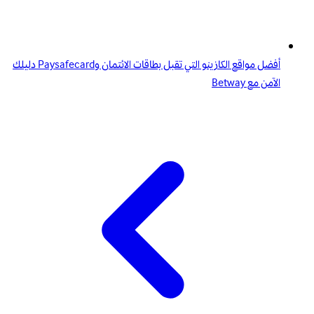
أفضل مواقع الكازينو التي تقبل بطاقات الائتمان وPaysafecard دليلك
الآمن مع Betway