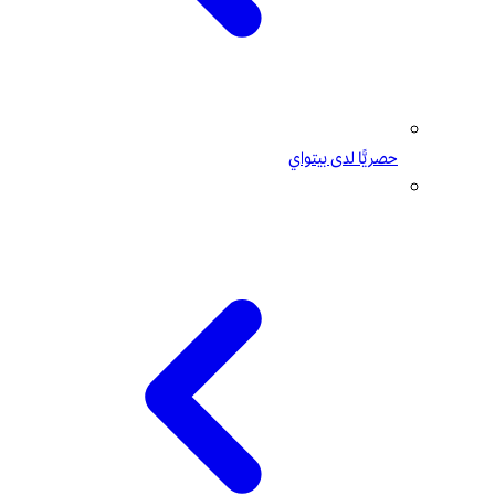
حصريًّا لدى بيتواي