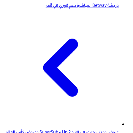
دردشة Betway المباشرة دعم فوري في قطر
عروض ومزايا بيتواي في قطر: 2 Up و SuperSub وعروض كأس العالم