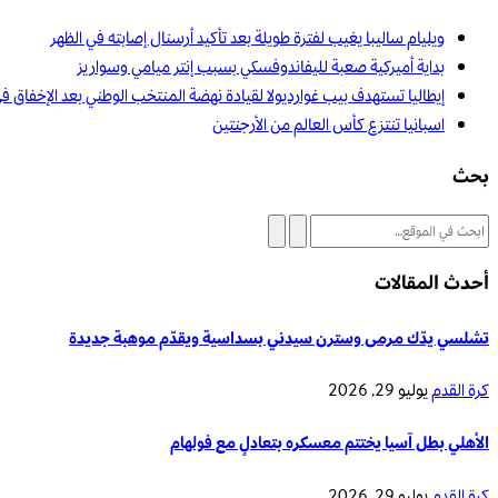
ويليام ساليبا يغيب لفترة طويلة بعد تأكيد أرسنال إصابته في الظهر
بداية أميركية صعبة لليفاندوفسكي بسبب إنتر ميامي وسواريز
إيطاليا تستهدف بيب غوارديولا لقيادة نهضة المنتخب الوطني بعد الإخفاق ف
اسبانيا تنتزع كأس العالم من الأرجنتين
بحث
أحدث المقالات
تشلسي يدّك مرمى وسترن سيدني بسداسية ويقدّم موهبة جديدة
كرة القدم
يوليو 29, 2026
الأهلي بطل آسيا يختتم معسكره بتعادلٍ مع فولهام
كرة القدم
يوليو 29, 2026