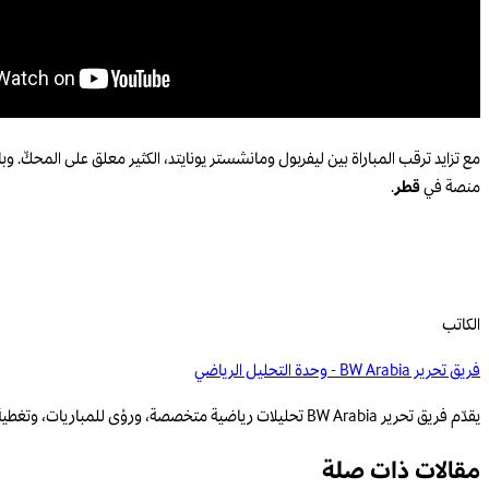
مع تزايد ترقب المباراة بين ليفربول ومانشستر يونايتد، الكثير معلق على المحكّ. وبا
منصة في
قطر
.
الكاتب
فريق تحرير BW Arabia - وحدة التحليل الرياضي
يقدّم فريق تحرير BW Arabia تحليلات رياضية متخصصة، ورؤى للمباريات، وتغطية قائمة على البيانات للمنافسات الإقليمية والعالمية.
مقالات ذات صلة