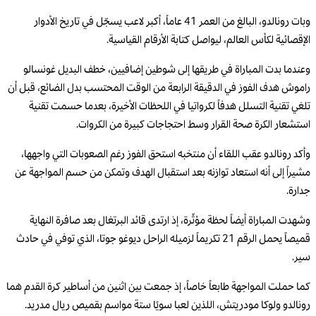
وبات رونالدو، البالغ من العمر 41 عاماً، أكبر لاعب يسجّل في تاريخ الأدوار
الإقصائية لكأس العالم، ليواصل كتابة الأرقام القياسية.
وعندما بدت المباراة في طريقها إلى شوطين إضافيين، خطف البديل غونسالو
راموش هدف الفوز في الدقيقة الرابعة من الوقت المحتسب بدل الضائع، قبل أن
تلغي تقنية التسلل هدفاً لكرواتيا في اللحظات الأخيرة، بعدما حسمت تقنية
استشعار الكرة صحة القرار وسط احتجاجات كبيرة من الكروات.
وأكد رونالدو عقب اللقاء أن منتخبه استحق الفوز رغم الصعوبات التي واجهها،
مشيراً إلى أنه استعاد توازنه بعد استقبال الهدف وتمكن من حسم المواجهة عن
جدارة.
وشهدت المباراة أيضاً لحظة مؤثّرة، إذ ارتدى قائد البرتغال بعد صافرة النهاية
قميصاً يحمل الرقم 21 تكريماً لزميله الراحل ديوغو جوتا، الذي توفي في حادث
سير.
كما حملت المواجهة طابعاً خاصاً، إذ جمعت بين اثنين من أساطير كرة القدم هما
رونالدو ولوكا مودريتش، اللذين لعبا سويًا ستة مواسم بقميص ريال مدريد.