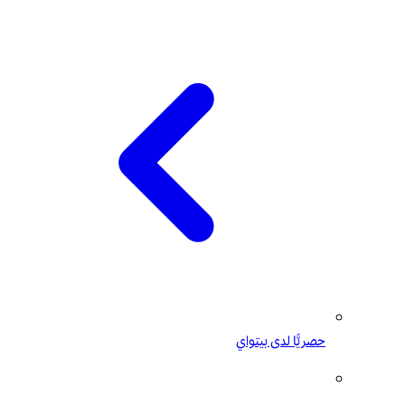
حصريًّا لدى بيتواي