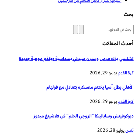
اسبانيا تنتزع كأس العالم من الأرجنتين
بحث
أحدث المقالات
تشلسي يدّك مرمى وسترن سيدني بسداسية ويقدّم موهبة جديدة
كرة القدم
يوليو 29, 2026
الأهلي بطل آسيا يختتم معسكره بتعادلٍ مع فولهام
كرة القدم
يوليو 29, 2026
ديوكوفيتش وسابالينكا “الزوجي الحلم” في فلاشينغ ميدوز
تنس
يوليو 28, 2026