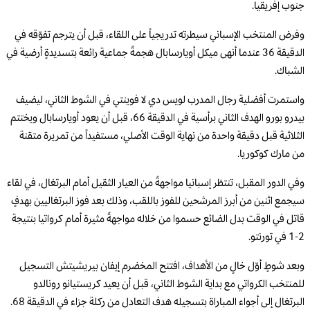
جنوب إفريقيا.
وفرض المنتخب الإسباني سيطرته تدريجياً على اللقاء، قبل أن يترجم تفوّقه في
الدقيقة 36 عندما أنهى ميكل أويارسابال هجمةً جماعية رائعة بتسديدةٍ أرضية في
الشباك.
واستمرت أفضلية رجال المدرب لويس دي لا فوينتي في الشوط الثاني، ليضيف
بيدرو بورو الهدف الثاني برأسية في الدقيقة 66، قبل أن يعود أويارسابال ويختتم
الثلاثية قبل دقيقة واحدة من نهاية الوقت الأصلي، مستفيداً من تمريرة متقنة
من مارك كوكوريا.
وفي الدور المقبل، تنتظر إسبانيا مواجهةً من العيار الثقيل أمام البرتغال، في لقاء
سيجمع اثنين من أبرز المرشحين للفوز باللقب، وذلك بعد فوز البرتغاليين بهدفٍ
قاتل في الوقت بدل الضائع حسموا من خلاله مواجهةً مثيرة أمام كرواتيا بنتيجة
2-1 في تورنتو.
وبعد شوطٍ أوّل خالٍ من الأهداف، افتتح المخضرم إيفان بيريشيتش التسجيل
للمنتخب الكرواتي مع بداية الشوط الثاني، قبل أن يعيد كريستيانو رونالدو
البرتغال إلى أجواء المباراة بتسجيله هدف التعادل من ركلة جزاء في الدقيقة 68.