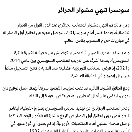
سويسرا تنهي مشوار الجزائر
وفي فانكوفر، انتهى مشوار المنتخب الجزائري عند الدور الأول من الأدوار
الإقصائية، بعدما خسر أمام سويسرا 0-2، ليواصل عجزه عن تحقيق أول انتصار له
في مباريات خروج المغلوب بكأس العالم.
ولم يستفد المدرب الصربي فلاديمير بيتكوفيتش من معرفته الكبيرة بالكرة
السويسرية، بعدما أشرف على تدريب المنتخب السويسري بين عامي 2014
و2021، إذ فرض المنتخب الأوروبية أفضليته منذ البداية وافتتح التسجيل مبكراً
عبر بريل إيمبولو في الدقيقة العاشرة.
ومع انطلاق الشوط الثاني، ضاعفت سويسرا تقدّمها سريعاً بهدف حمل توقيع دان
ندويي، ليقضي على آمال "محاربي الصحراء" في العودة إلى اللقاء.
وعجز المنتخب الجزائري عن تهديد المرمى السويسري بصورةٍ حقيقية، ليغادر
البطولة من دون تحقيق أول انتصار في تاريخ مشاركاته بالأدوار الإقصائية. كما
واصل سجله السلبي أمام المنتخبات الأوروبية، إذ لم يحقق أي فوز عليها في
كأس العالم منذ انتصاره التاريخي على ألمانيا الغربية عام 1982.