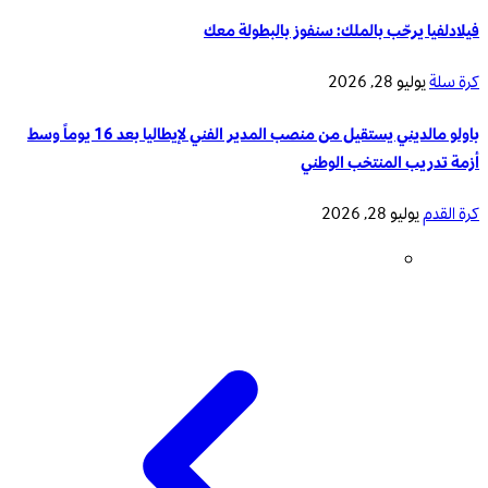
فيلادلفيا يرحّب بالملك: سنفوز بالبطولة معك
كرة سلة
يوليو 28, 2026
باولو مالديني يستقيل من منصب المدير الفني لإيطاليا بعد 16 يوماً وسط
أزمة تدريب المنتخب الوطني
كرة القدم
يوليو 28, 2026