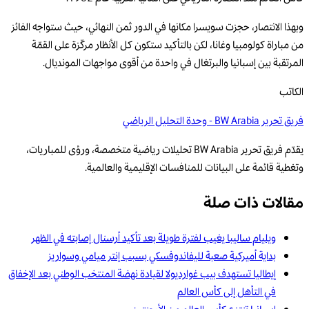
وبهذا الانتصار، حجزت سويسرا مكانها في الدور ثمن النهائي، حيث ستواجه الفائز
من مباراة كولومبيا وغانا، لكن بالتأكيد ستكون كل الأنظار مركّزة على القمّة
المرتقبة بين إسبانيا والبرتغال في واحدة من أقوى مواجهات المونديال.
الكاتب
فريق تحرير BW Arabia - وحدة التحليل الرياضي
يقدّم فريق تحرير BW Arabia تحليلات رياضية متخصصة، ورؤى للمباريات،
وتغطية قائمة على البيانات للمنافسات الإقليمية والعالمية.
مقالات ذات صلة
ويليام ساليبا يغيب لفترة طويلة بعد تأكيد أرسنال إصابته في الظهر
بداية أميركية صعبة لليفاندوفسكي بسبب إنتر ميامي وسواريز
إيطاليا تستهدف بيب غوارديولا لقيادة نهضة المنتخب الوطني بعد الإخفاق
في التأهل إلى كأس العالم