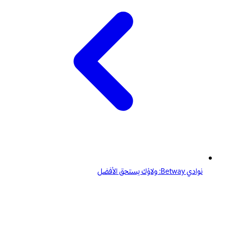
نوادي Betway: ولاؤك يستحق الأفضل