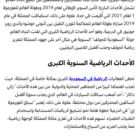
الرياضية الكبرى، مما جذب آلاف المشاركين والمشجعين من جميع أنحاء العالم.
تشمل الأحداث البارزة كأس السوبر الإيطالي لعام 2019 وبطولة العالم للفورمولا
1 لعام 2021 التي أُقيمت في جدة. علاوة على ذلك، استضافت المملكة في عام
2019 مباراة بطولة العالم للملاكمة للوزن الثقيل بين أنتوني جوشوا وأندي رويز
جونيور في الدرعية، وهو أحد الأحداث الرياضية الكبرى التي لفتت انتباه العالم.
جولة “السعودية للجولف” السنوية هي مثال آخر على جهود المملكة لتعزيز
رياضة الجولف وجذب أفضل اللاعبين الدوليين.
الأحداث الرياضية السنوية الكبرى
تحظى الفعاليات
الرياضة في السعودية
الكبرى بمكانة خاصة في المملكة، حيث
تجذب اهتمامًا كبيرًا من الجماهير المحلية والدولية. من بين هذه الأحداث “رالي
داكار”، أحد أصعب سباقات السيارات في العالم، الذي يجذب سنويًا أفضل
السائقين المحترفين من دول مختلفة. علاوة على ذلك، يُعتبر “سباق الفورمولا
إي” في الدرعية خطوة هامة نحو تشجيع الرياضات المستدامة واستخدام
التقنيات الخضراء. تسهم هذه الأحداث في تعزيز مكانة المملكة كوجهة رياضية،
مما يجذب المزيد من السياح والاستثمارات.