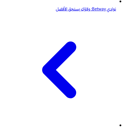
نوادي Betway: ولاؤك يستحق الأفضل