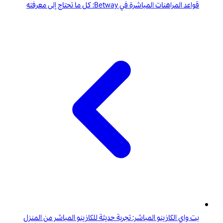
قواعد المراهنات المباشرة في Betway: كل ما تحتاج إلى معرفته
بت واي الكازينو المباشر: تجربة حديثة للكازينو المباشر من المنزل