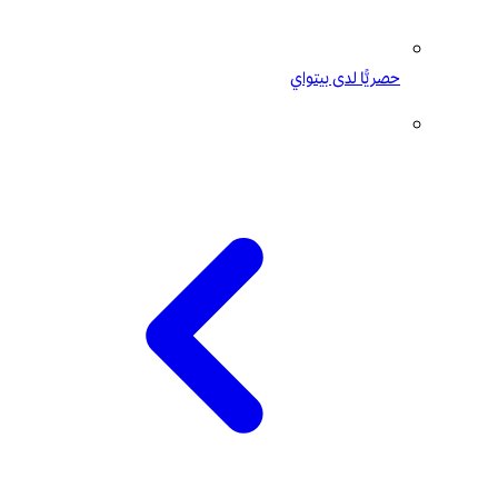
حصريًّا لدى بيتواي