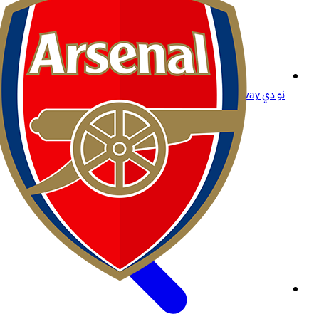
نوادي Betway: ولاؤك يستحق الأفضل