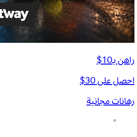
راهن بـ10$
احصل على 30$
رهانات مجانية