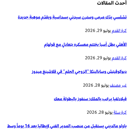
أحدث المقالات
تشلسي يدّك مرمى وسترن سيدني بسداسية ويقدّم موهبة جديدة
كرة القدم
يوليو 29, 2026
الأهلي بطل آسيا يختتم معسكره بتعادلٍ مع فولهام
كرة القدم
يوليو 29, 2026
ديوكوفيتش وسابالينكا “الزوجي الحلم” في فلاشينغ ميدوز
غير مصنف
يوليو 28, 2026
فيلادلفيا يرحّب بالملك: سنفوز بالبطولة معك
كرة سلة
يوليو 28, 2026
باولو مالديني يستقيل من منصب المدير الفني لإيطاليا بعد 16 يوماً وسط