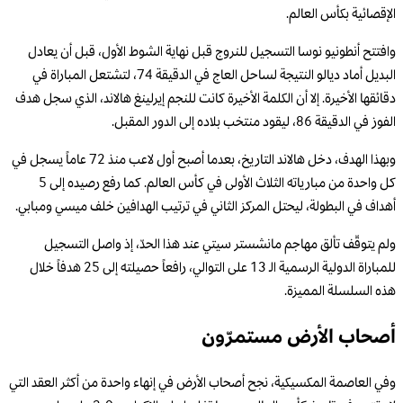
الإقصائية بكأس العالم.
وافتتح أنطونيو نوسا التسجيل للنروج قبل نهاية الشوط الأول، قبل أن يعادل
البديل أماد ديالو النتيجة لساحل العاج في الدقيقة 74، لتشتعل المباراة في
دقائقها الأخيرة. إلا أن الكلمة الأخيرة كانت للنجم إيرلينغ هالاند، الذي سجل هدف
الفوز في الدقيقة 86، ليقود منتخب بلاده إلى الدور المقبل.
وبهذا الهدف، دخل هالاند التاريخ، بعدما أصبح أول لاعب منذ 72 عاماً يسجل في
كل واحدة من مبارياته الثلاث الأولى في كأس العالم. كما رفع رصيده إلى 5
أهداف في البطولة، ليحتل المركز الثاني في ترتيب الهدافين خلف ميسي ومبابي.
ولم يتوقّف تألق مهاجم مانشستر سيتي عند هذا الحدّ، إذ واصل التسجيل
للمباراة الدولية الرسمية الـ 13 على التوالي، رافعاً حصيلته إلى 25 هدفاً خلال
هذه السلسلة المميزة.
أصحاب الأرض مستمرّون
وفي العاصمة المكسيكية، نجح أصحاب الأرض في إنهاء واحدة من أكثر العقد التي