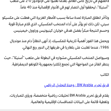
لاحقتهم في تاريخ كأس العالم، بعدما تغلبوا على الإكوادور 0-2 على ملعب
“أستيكا”، ليحققوا أول انتصار لهم في الأدوار الإقصائية منذ 40 عاماً.
وتأخّر انطلاق المباراة لمدة ساعة بسبب الأمطار الغزيرة التي هطلت على مكسيكو
سيتي، لكن ذلك لم يؤثّر على أداء المنتخب المكسيكي، الذي قدّم مباراةً قوية
وحسم النتيجة مبكراً بفضل هدفي خوليان كينيونيس وراوول خيمينيس.
ويحمل هذا الفوز أهميةً تاريخية للمكسيك، إذ أنهى انتظاراً دام منذ مونديال
1986، عندما تغلبت على بلغاريا في طريقها إلى الدور ربع النهائي.
وسيواصل المنتخب المكسيكي مشواره في البطولة على ملعب “أستيكا”، حيث
ينتظر الفائز من المواجهة التي تجمع إنكلترا بجمهورية الكونغو الديمقراطية.
الكاتب
فريق تحرير BW Arabia - وحدة التحليل الرياضي
يقدّم فريق تحرير BW Arabia تحليلات رياضية متخصصة، ورؤى للمباريات،
وتغطية قائمة على البيانات للمنافسات الإقليمية والعالمية.