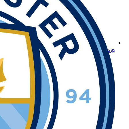
كازينو Betway أونلاين: وجهتك الأولى لتجربة ألعاب متميزة في تونس