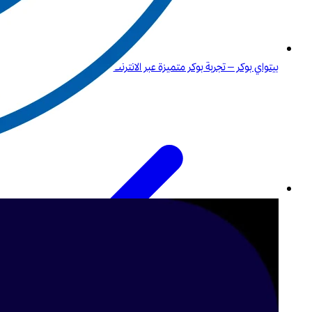
بيتواي بوكر – تجربة بوكر متميزة عبر الانترنت