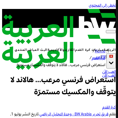
تخطى إلى المحتوى
الرياضة
مباريات كرة القدم
الكازينو
الأكاديمية
البث المباشر
المنتدى
/
Home
|
FR
|
عربي
كرة القدم
/
استعراض فرنسي مرعب… هالاند لا يتوقّف والمكسيك مستمرّة
العب الآن
العب الآن
استعراض فرنسي مرعب… هالاند لا
يتوقّف والمكسيك مستمرّة
كرة القدم
بقلم
فريق تحرير BW Arabia - وحدة التحليل الرياضي
تاريخ النشر
يوليو 1,