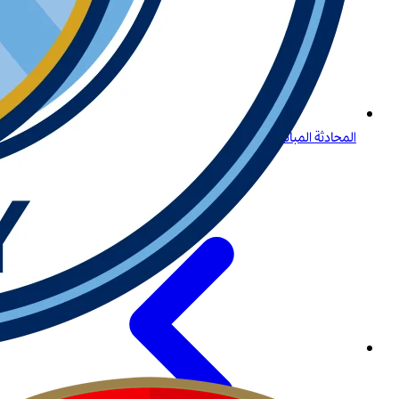
المحادثة المباشرة وتسجيل الدخول لدى بيتواي: دليل شامل