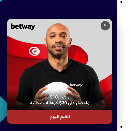
كازينو على الإنترنت في تونس: استمتع بأفضل تجربة ألعاب مع Betway
×
راهن بـ10$
واحصل على 30$ كرهانات مجانية
انضم اليوم