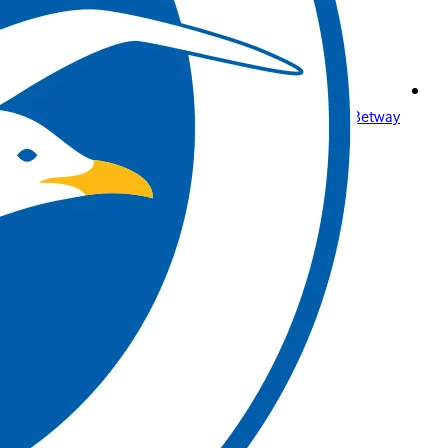
Betway للمراهنات الرياضية ومنصة المراهنات عبر الإنترنت