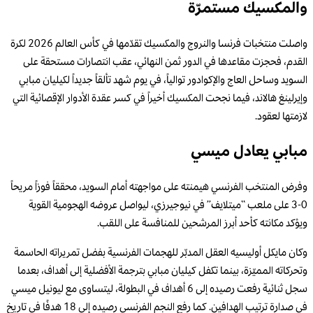
والمكسيك مستمرّة
واصلت منتخبات فرنسا والنروج والمكسيك تقدّمها في كأس العالم 2026 لكرة
القدم، فحجزت مقاعدها في الدور ثمن النهائي، عقب انتصارات مستحقة على
السويد وساحل العاج والإكوادور توالياً، في يوم شهد تألقاً جديداً لكيليان مبابي
وإيرلينغ هالاند، فيما نجحت المكسيك أخيراً في كسر عقدة الأدوار الإقصائية التي
لازمتها لعقود.
مبابي يعادل ميسي
وفرض المنتخب الفرنسي هيمنته على مواجهته أمام السويد، محققاً فوزاً مريحاً
0-3 على ملعب “ميتلايف” في نيوجيرزي، ليواصل عروضه الهجومية القوية
ويؤكد مكانته كأحد أبرز المرشحين للمنافسة على اللقب.
وكان مايكل أوليسيه العقل المدبّر للهجمات الفرنسية بفضل تمريراته الحاسمة
وتحركاته المميّزة، بينما تكفل كيليان مبابي بترجمة الأفضلية إلى أهداف، بعدما
سجل ثنائية رفعت رصيده إلى 6 أهداف في البطولة، ليتساوى مع ليونيل ميسي
في صدارة ترتيب الهدافين. كما رفع النجم الفرنسي رصيده إلى 18 هدفًا في تاريخ