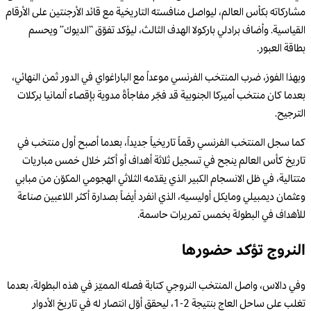
مشاركاته بكأس العالم، ليواصل منافسته التاريخية مع قائد الأرجنتين على الأرقام
القياسية. وأضاف برادلي باركولا الهدف الثالث، ليؤكد تفوّق “الديوك” ويحسم
بطاقة العبور.
وبهذا الفوز، ضرب المنتخب الفرنسي موعداً مع الباراغواي في الدور ثمن النهائي،
بعدما كان منتخب أميركا الجنوبية قد فجّر مفاجأةً مدوية بإقصاء ألمانيا بركلات
الترجيح.
كما سجل المنتخب الفرنسي رقماً تاريخياً جديداً، بعدما أصبح أول منتخب في
تاريخ كأس العالم ينجح في تسجيل ثلاثة أهداف أو أكثر خلال خمس مباريات
متتالية، في ظل الانسجام الكبير الذي يقدّمه الثلاثي الهجومي المكوّن من مبابي
وعثمان ديمبيلي ومايكل أوليسيه، الذي انفرد أيضاً بصدارة أكثر اللاعبين صناعة
للأهداف في البطولة بخمس تمريرات حاسمة.
النروج تؤكد حضورها
وفي دالاس، واصل المنتخب النروجي كتابة فصله المميّز في هذه البطولة، بعدما
تغلب على ساحل العاج بنتيجة 2-1، ليحقق أوّل انتصار له في تاريخ الأدوار