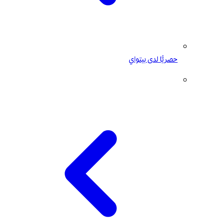
حصريًّا لدى بيتواي