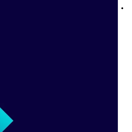
السحب الجزئي في Betway وتسجيل الدخول: تحكم كامل ووصول آمن