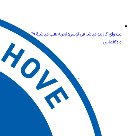
بت واي كازينو مباشر في تونس: تجربة لعب مباشرة قائمة على الثقة
والانغماس