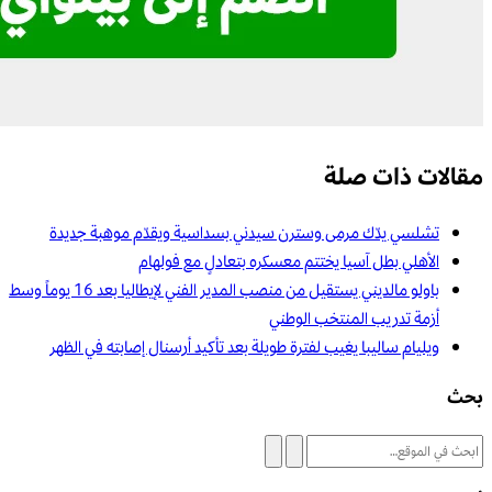
مقالات ذات صلة
تشلسي يدّك مرمى وسترن سيدني بسداسية ويقدّم موهبة جديدة
الأهلي بطل آسيا يختتم معسكره بتعادلٍ مع فولهام
باولو مالديني يستقيل من منصب المدير الفني لإيطاليا بعد 16 يوماً وسط
أزمة تدريب المنتخب الوطني
ويليام ساليبا يغيب لفترة طويلة بعد تأكيد أرسنال إصابته في الظهر
بحث