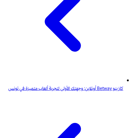
كازينو Betway أونلاين: وجهتك الأولى لتجربة ألعاب متميزة في تونس