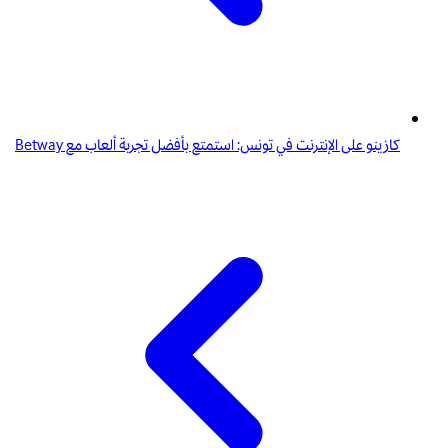
كازينو على الإنترنت في تونس: استمتع بأفضل تجربة ألعاب مع Betway