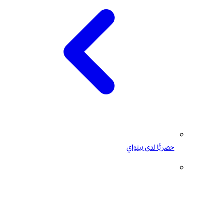
حصريًّا لدى بيتواي