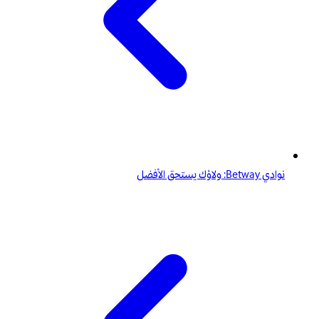
نوادي Betway: ولاؤك يستحق الأفضل