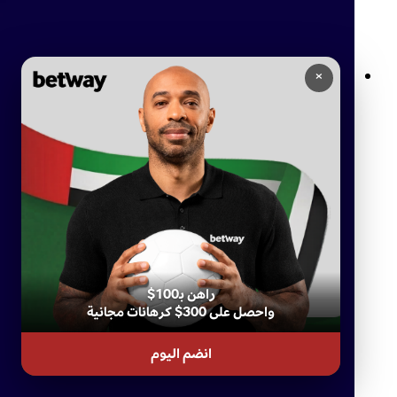
×
كازينو بيتواي المباشر: تجربة ألعاب الكازينو المميزة من راحة منزلك
راهن بـ100$
واحصل على 300$ كرهانات مجانية
انضم اليوم