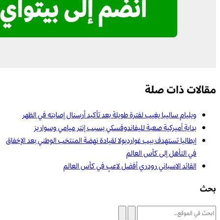
مقالات ذات صلة
ويليام ساليبا يغيب لفترة طويلة بعد تأكيد أرسنال إصابته في الظهر
بداية أميركية صعبة لليفاندوفسكي بسبب إنتر ميامي وسواريز
إيطاليا تستهدف بيب غوارديولا لقيادة نهضة المنتخب الوطني بعد الإخفاق
في التأهل إلى كأس العالم
القائد الاسباني رودري أفضل لاعبٍ في كأس العالم
بحث