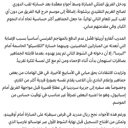
ودخل الفريق الملكي المباراة وسط أجواءٍ معقّدة بعد خسارته لقب الدوري
لصالح الغريم التقليدي برشلونة، إضافةً إلى موسم خرج فيه الفريق من دون أي
لقب كبير للعام الثاني توالياً، ما جعل الجماهير أكثر حساسية تجاه أداء النجوم
الكبار، وفي مقدمتهم مبابي.
المدرب ألفارو أربيلوا فضّل عدم الدفع بالمهاجم الفرنسي أساسياً بسبب الإصابة
التي أبعدته عن المباراتين الماضيتين، وبينهما خسارة "الكلاسيكو" الحاسمة أمام
"البرسا"، إلا أن دخوله في الشوط الثاني لم يمرّ بهدوء، بعدما قابلته الجماهير
بصافرات استهجان بدأت أثناء الإحماء ومن ثم مع كل لمسة للكرة تقريباً.
وتزايدت الانتقادات بحق مبابي في الأسابيع الأخيرة، في ظل اتهامات من بعض
جماهير وإعلام النادي بأن اللاعب يقدّم نفسه بصورةٍ فردية أكثر من اللازم،
وخصوصاً بعد سفره إلى جزيرة سردينيا في عطلةٍ قصيرة قبل مواجهة الفريق أمام
إسبانيول، وهو ما اعتبره البعض تصرّفاً غير مناسب في توقيت حساس من
الموسم.
ورغم هذه الأجواء، نجح ريال مدريد في فرض سيطرته على المباراة أمام أوفييدو،
وتمكن من افتتاح التسجيل قبل نهاية الشوط الأول عبر غونسالو غارسيا الذي