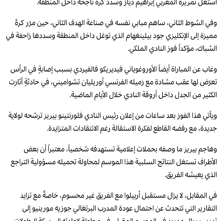
استغل تمريرة المغربي إبراهيم دياز وسدد كرةً ناجحة داخل المنطقة.
وفي الشوط الثاني، ساهم مبابي نفسه في صناعة الهدف الثاني، حين مرّر كرةً
مميزة إلى الإنكليزي جود بيلينغهام الذي توغل داخل المنطقة وسددها زاحفة في
الشباك، مؤكداً فوز النادي الملكي.
وغاب عن المباراة أيضاً الأوروغوياني فيديريكو فالفيردي بسبب إصابةٍ في الرأس
تعرّض لها عقب مشادة مع زميله الفرنسي أوريليان تشواميني، في حادثةٍ أثارت
الكثير من الجدل داخل أروقة النادي خلال الأيام الماضية.
ويأتي هذا الفوز بعد ساعات من إعلان رئيس النادي فلورنتينو بيريز ترشحه لولاية
جديدة، مع رفضه القاطع لفكرة الاستقالة رغم الانتقادات المتزايدة.
وهاجم بيريز ما وصفه بحملات إعلامية تستهدفه شخصياً، معتبراً أن بعض
الأطراف تستغل النتائج السلبية هذا الموسم لمحاولة تحميله مسؤولية التراجع
الذي يعيشه الفريق.
في المقابل، لا يزال مستقبل أربيلوا مع الفريق غير محسوم، خاصةً مع تزايد
التقارير التي تتحدث عن احتمال عودة المدرب البرتغالي جوزيه مورينيو إلى