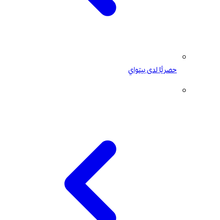
حصريًّا لدى بيتواي