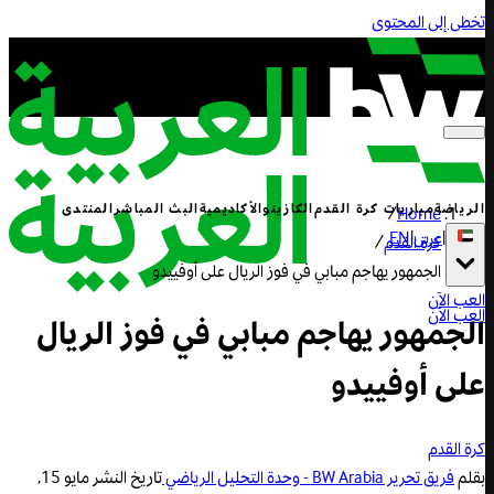
تخطى إلى المحتوى
الرياضة
مباريات كرة القدم
الكازينو
الأكاديمية
البث المباشر
المنتدى
/
Home
|
عربي
|
EN
كرة القدم
/
الجمهور يهاجم مبابي في فوز الريال على أوفييدو
العب الآن
العب الآن
الجمهور يهاجم مبابي في فوز الريال
على أوفييدو
كرة القدم
بقلم
فريق تحرير BW Arabia - وحدة التحليل الرياضي
تاريخ النشر
مايو 15,