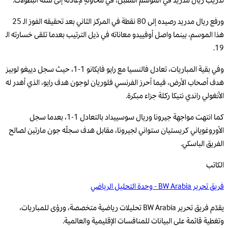
تدريب ريال مدريد في الموسم المقبل، في محاولةٍ لإعادته إلى سكة البطولات.
ورفع ريال مدريد رصيده إلى 80 نقطة في المركز الثاني بعد تحقيقه الفوز الـ 25
هذا الموسم، بينما واصل أوفييدو معاناته في ذيل الترتيب بعدما تلقى خسارته الـ
19.
وفي بقية المباريات، تعادل فالنسيا مع رايو فايكانو 1-1، حيث سجل دييغو لوبيز
هدف أصحاب الأرض، فيما أحرز الفرنسي فلوريان لوجون هدف رايو، الذي أهدر له
الأنغولي راندي نتيكا ركلة جزاء مبكرة.
كما انتهت مواجهة جيرونا وريال سوسييداد بالتعادل 1-1، بعدما سجل
الأوروغوياني كريستيان ستواني لجيرونا، مقابل هدف سجلّه جون مارتين لصالح
الفريق الباسكي.
الكاتب
فريق تحرير BW Arabia - وحدة التحليل الرياضي
يقدّم فريق تحرير BW Arabia تحليلات رياضية متخصصة، ورؤى للمباريات،
وتغطية قائمة على البيانات للمنافسات الإقليمية والعالمية.