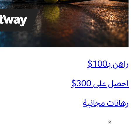
راهن بـ100$
احصل على 300$
رهانات مجانية