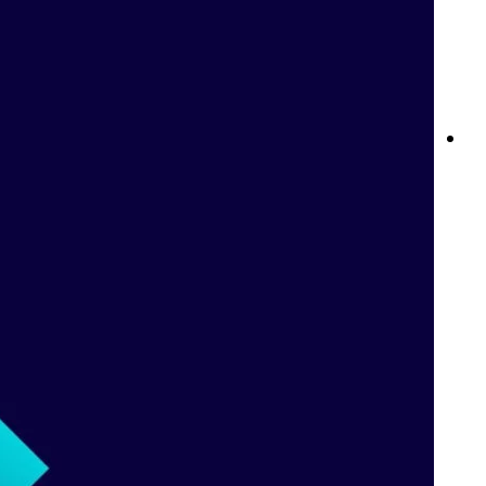
نوادي Betway: ولاؤك يستحق الأفضل