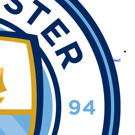
اسمح لنا بتقديم لعبة لايتنينغ روليت