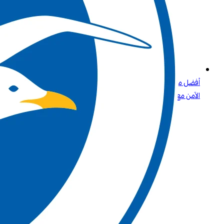
أفضل مواقع الكازينو التي تقبل بطاقات الائتمان وPaysafecard دليلك
الآمن مع Betway