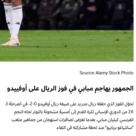
Source: Alamy Stock Photo
الجمهور يهاجم مبابي في فوز الريال على أوفييدو
تحوّل الفوز الذي حققه ريال مدريد على ضيفه ريال أوفييدو 0-2، في المرحلة الـ
26 من الدوري الإسباني لكرة القدم إلى أمسيةٍ مشحونة بالتوتر تجاه النجم
الفرنسي كيليان مبابي، بعدما تعرّض لصافرات استهجان من جماهير ملعب
"سانتياغو برنابيو" منذ لحظة مشاركته في اللقاء.