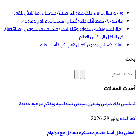
ويليام ساليبا يغيب لفترة طويلة بعد تأكيد أرسنال إصابته في الظهر
بداية أميركية صعبة لليفاندوفسكي بسبب إنتر ميامي وسواريز
إيطاليا تستهدف بيب غوارديولا لقيادة نهضة المنتخب الوطني بعد الإخفاق
في التأهل إلى كأس العالم
القائد الاسباني رودري أفضل لاعبٍ في كأس العالم
بحث
أحدث المقالات
تشلسي يدّك مرمى وسترن سيدني بسداسية ويقدّم موهبة جديدة
كرة القدم
يوليو 29, 2026
الأهلي بطل آسيا يختتم معسكره بتعادلٍ مع فولهام