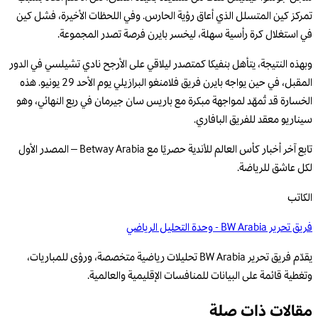
تمركز كين المتسلل الذي أعاق رؤية الحارس. وفي اللحظات الأخيرة، فشل كين
في استغلال كرة رأسية سهلة، ليخسر بايرن فرصة تصدر المجموعة.
وبهذه النتيجة، يتأهل بنفيكا كمتصدر ليلاقي على الأرجح نادي تشيلسي في الدور
المقبل، في حين يواجه بايرن فريق فلامنغو البرازيلي يوم الأحد 29 يونيو. هذه
الخسارة قد تُمهّد لمواجهة مبكرة مع باريس سان جيرمان في ربع النهائي، وهو
سيناريو معقد للفريق البافاري.
تابع آخر أخبار كأس العالم للأندية حصريًا مع Betway Arabia – المصدر الأول
لكل عاشق للرياضة.
الكاتب
فريق تحرير BW Arabia - وحدة التحليل الرياضي
يقدّم فريق تحرير BW Arabia تحليلات رياضية متخصصة، ورؤى للمباريات،
وتغطية قائمة على البيانات للمنافسات الإقليمية والعالمية.
مقالات ذات صلة