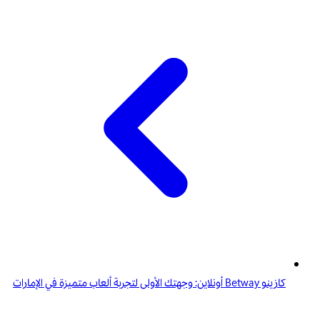
كازينو Betway أونلاين: وجهتك الأولى لتجربة ألعاب متميزة في الإمارات