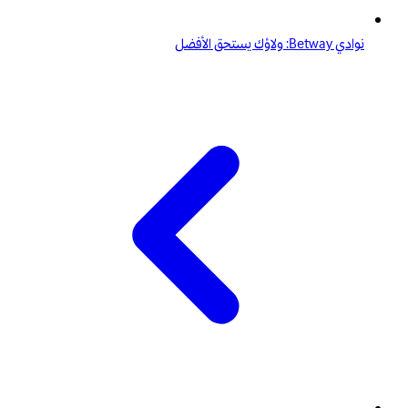
نوادي Betway: ولاؤك يستحق الأفضل