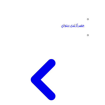
حصريًّا لدى بيتواي