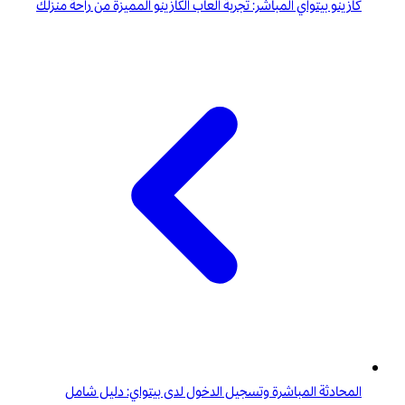
كازينو بيتواي المباشر: تجربة ألعاب الكازينو المميزة من راحة منزلك
المحادثة المباشرة وتسجيل الدخول لدى بيتواي: دليل شامل