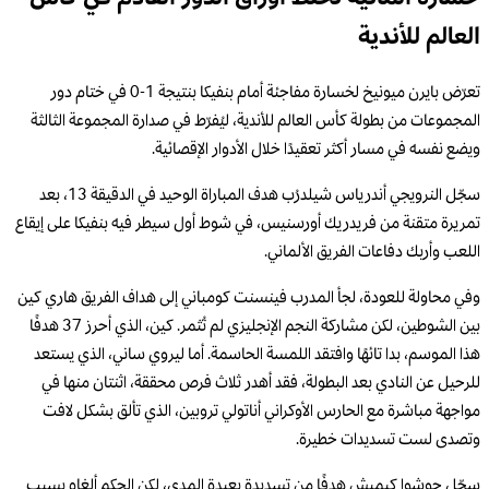
العالم للأندية
تعرّض بايرن ميونيخ لخسارة مفاجئة أمام بنفيكا بنتيجة 1-0 في ختام دور
المجموعات من بطولة كأس العالم للأندية، ليُفرّط في صدارة المجموعة الثالثة
ويضع نفسه في مسار أكثر تعقيدًا خلال الأدوار الإقصائية.
سجّل النرويجي أندرياس شيلدرُب هدف المباراة الوحيد في الدقيقة 13، بعد
تمريرة متقنة من فريدريك أورسنيس، في شوط أول سيطر فيه بنفيكا على إيقاع
اللعب وأربك دفاعات الفريق الألماني.
وفي محاولة للعودة، لجأ المدرب فينسنت كومباني إلى هداف الفريق هاري كين
بين الشوطين، لكن مشاركة النجم الإنجليزي لم تُثمر. كين، الذي أحرز 37 هدفًا
هذا الموسم، بدا تائهًا وافتقد اللمسة الحاسمة. أما ليروي ساني، الذي يستعد
للرحيل عن النادي بعد البطولة، فقد أهدر ثلاث فرص محققة، اثنتان منها في
مواجهة مباشرة مع الحارس الأوكراني أناتولي تروبين، الذي تألق بشكل لافت
وتصدى لست تسديدات خطيرة.
سجّل جوشوا كيميش هدفًا من تسديدة بعيدة المدى، لكن الحكم ألغاه بسبب