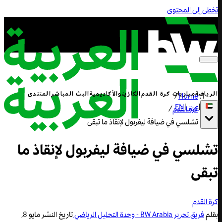
تخطى إلى المحتوى
الرياضة
مباريات كرة القدم
الكازينو
الأكاديمية
البث المباشر
المنتدى
/
Home
|
عربي
|
EN
كرة القدم
/
تشلسي في ضيافة ليفربول لإنقاذ ما تبقى
تشلسي في ضيافة ليفربول لإنقاذ ما
تبقى
كرة القدم
بقلم
فريق تحرير BW Arabia - وحدة التحليل الرياضي
تاريخ النشر
مايو 8,