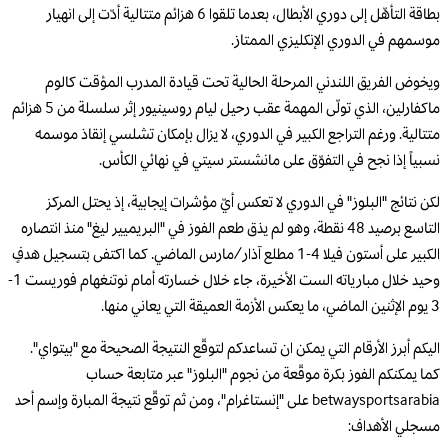
بطاقة التأهّل إلى دوري الأبطال، بعدما تلقوا 6 هزائم متتالية أدّت إلى انهيار
موسمهم في الدوري الإنكليزي الممتاز.
ويخوض الفريق اللندني المرحلة الحالية تحت قيادة المدرب المؤقت كالوم
ماكفارلين، الذي تولّى المهمة عقب رحيل ليام روسينيور إثر سلسلة من 5 هزائم
متتالية. ورغم التراجع الكبير في الدوري، لا يزال بإمكان تشلسي إنقاذ موسمه
نسبياً إذا نجح في التفوّق على مانشستر سيتي في نهائي الكأس.
لكن نتائج "البلوز" في الدوري لا تعكس أيّ مؤشرات إيجابية، إذ يحتل المركز
التاسع برصيد 48 نقطة، وهو لم يذق طعم الفوز في "البريميير ليغ" منذ انتصاره
الكبير على أستون فيلا 4-1 مطلع آذار/مارس الماضي. كما اكتفى بتسجيل هدفٍ
وحيد خلال مبارياته الست الأخيرة، جاء خلال خسارته أمام نوتنغهام فوريست 1-
3 يوم الإثنين الماضي، ما يعكس الأزمة العميقة التي يعاني منها.
اليكم أبرز الأرقام التي يمكن ان تساعدكم لتوقّع النتيجة الصحيحة مع "بيتواي".
كما يمكنكم الفوز بكرة موقّعة من نجوم "البلوز" عبر متابعة حساب
betwaysportsarabia على "إنستاغرام"، ومن ثم توقّع نتيجة المبارة وإسم أحد
مسجلي الأهداف: