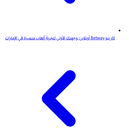
كازينو Betway أونلاين: وجهتك الأولى لتجربة ألعاب متميزة في الإمارات