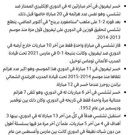
خسر ليفربول في آخر مباراتين له في الدوري الإنكليزي الممتاز ضد
تشلسي، وهو نفس عدد هزائمه في 20 مباراة خاضها قبل ذلك.
بعد فوزه 2-1 على ملعب "ستامفورد بريدج" في أكتوبر الماضي، يتطلع
تشلسي لتحقيق فوزين في الدوري على ليفربول لأول مرّة منذ موسم
2013-2014.
فاز تشلسي في مباراةٍ واحدةٍ فقط من آخر 10 مباريات خارج أرضه في
الدوري ضد ليفربول، وكانت بنتيجة 1-0 في مارس 2021 تحت قيادة
المدرب الألماني توماس توخيل.
خسر ليفربول في 11 مباراة في الدوري هذا الموسم، وهو اكبر عدد هزائم
تلقاها منذ موسم 2014-2015 تحت قيادة المدرب الايرلندي الشمالي
براندن روجرز عندما خسر في 12 مباراة.
خسر تشلسي في آخر 6 مباريات له في الدوري، وهو تلقى 7 هزائم
متتالية مرةً واحدة فقط في تاريخه في الدوري، وكان ذلك بين نوفمبر
وديسمبر من عام 1952.
استقبل تشلسي هدفاً في كلٍّ من آخر 13 مباراة له في الدوري، بينها 3
أهداف في 4 من آخر 5 مباريات، علماً ان آخر مرة مرّ فيها بسلسلة أطول
من دون شباك نظيفة في الدوري كانت بين مارس وأغسطس من عام