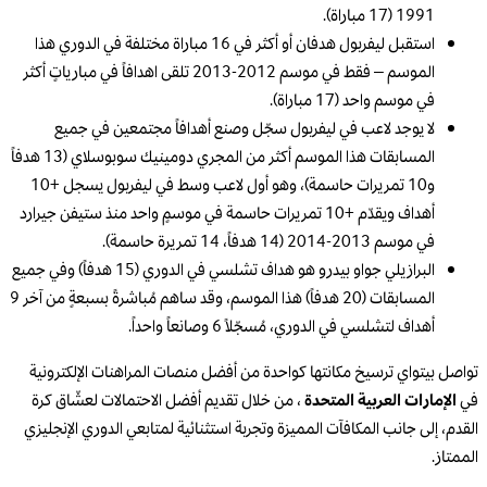
1991 (17 مباراة).
استقبل ليفربول هدفان أو أكثر في 16 مباراة مختلفة في الدوري هذا
الموسم – فقط في موسم 2012-2013 تلقى اهدافاً في مبارياتٍ أكثر
في موسم واحد (17 مباراة).
لا يوجد لاعب في ليفربول سجّل وصنع أهدافاً مجتمعين في جميع
المسابقات هذا الموسم أكثر من المجري دومينيك سوبوسلاي (13 هدفاً
و10 تمريرات حاسمة)، وهو أول لاعب وسط في ليفربول يسجل +10
أهداف ويقدّم +10 تمريرات حاسمة في موسمٍ واحد منذ ستيفن جيرارد
في موسم 2013-2014 (14 هدفاً، 14 تمريرة حاسمة).
البرازيلي جواو بيدرو هو هداف تشلسي في الدوري (15 هدفاً) وفي جميع
المسابقات (20 هدفاً) هذا الموسم، وقد ساهم مُباشرةً بسبعةٍ من آخر 9
أهداف لتشلسي في الدوري، مُسجّلاً 6 وصانعاً واحداً.
تواصل بيتواي ترسيخ مكانتها كواحدة من أفضل منصات المراهنات الإلكترونية
في
الإمارات العربية المتحدة
، من خلال تقديم أفضل الاحتمالات لعشّاق كرة
القدم، إلى جانب المكافآت المميزة وتجربة استثنائية لمتابعي الدوري الإنجليزي
الممتاز.