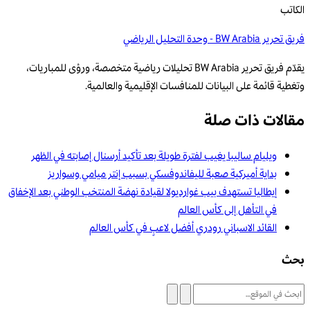
الكاتب
فريق تحرير BW Arabia - وحدة التحليل الرياضي
يقدّم فريق تحرير BW Arabia تحليلات رياضية متخصصة، ورؤى للمباريات،
وتغطية قائمة على البيانات للمنافسات الإقليمية والعالمية.
مقالات ذات صلة
ويليام ساليبا يغيب لفترة طويلة بعد تأكيد أرسنال إصابته في الظهر
بداية أميركية صعبة لليفاندوفسكي بسبب إنتر ميامي وسواريز
إيطاليا تستهدف بيب غوارديولا لقيادة نهضة المنتخب الوطني بعد الإخفاق
في التأهل إلى كأس العالم
القائد الاسباني رودري أفضل لاعبٍ في كأس العالم
بحث