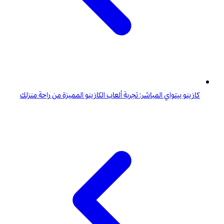
كازينو بيتواي المباشر: تجربة ألعاب الكازينو المميزة من راحة منزلك