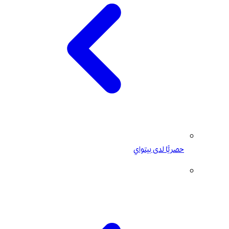
حصريًّا لدى بيتواي