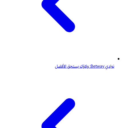
نوادي Betway: ولاؤك يستحق الأفضل