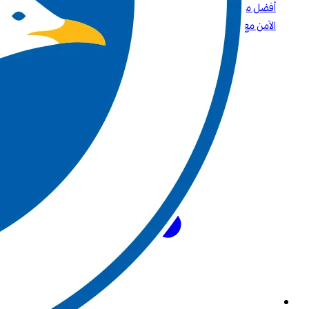
أفضل مواقع الكازينو التي تقبل بطاقات الائتمان وPaysafecard دليلك
الآمن مع Betway