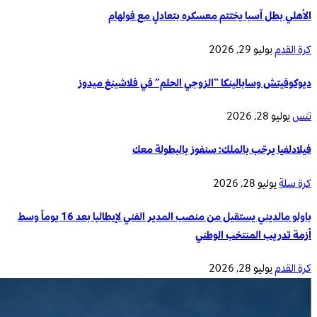
الأهلي بطل آسيا يختتم معسكره بتعادلٍ مع فولهام
كرة القدم
يوليو 29, 2026
ديوكوفيتش وسابالينكا “الزوجي الحلم” في فلاشينغ ميدوز
تنس
يوليو 28, 2026
فيلادلفيا يرحّب بالملك: سنفوز بالبطولة معك
كرة سلة
يوليو 28, 2026
باولو مالديني يستقيل من منصب المدير الفني لإيطاليا بعد 16 يوماً وسط
أزمة تدريب المنتخب الوطني
كرة القدم
يوليو 28, 2026