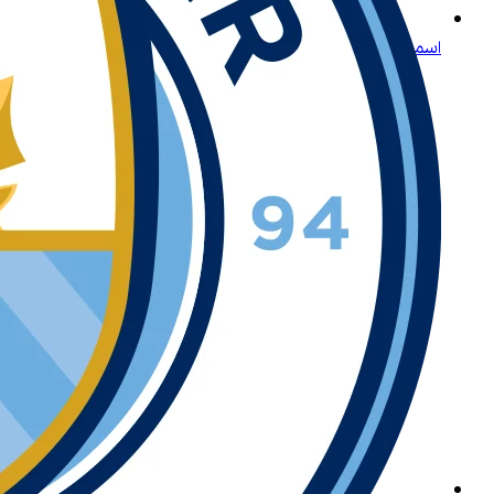
اسمح لنا بتقديم لعبة لايتنينغ روليت