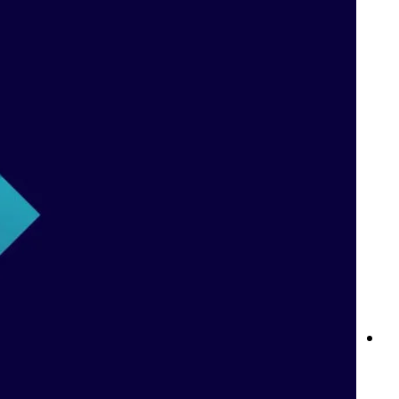
كازينو بيتواي المباشر: تجربة ألعاب الكازينو المميزة من راحة منزلك