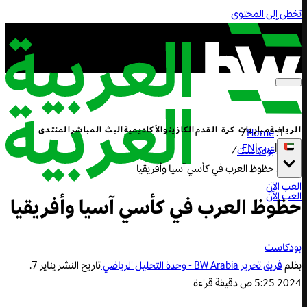
تخطى إلى المحتوى
الرياضة
مباريات كرة القدم
الكازينو
الأكاديمية
البث المباشر
المنتدى
/
Home
|
عربي
|
EN
بودكاست
/
حظوظ العرب في كأسي آسيا وأفريقيا
العب الآن
العب الآن
حظوظ العرب في كأسي آسيا وأفريقيا
بودكاست
بقلم
فريق تحرير BW Arabia - وحدة التحليل الرياضي
تاريخ النشر
يناير 7,
2024 5:25 ص
دقيقة قراءة