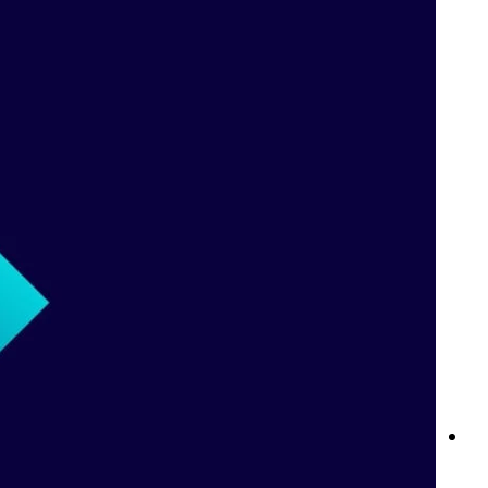
نوادي Betway: ولاؤك يستحق الأفضل
قواعد المراهنات المباشرة في Betway: كل ما تحتاج إلى معرفته