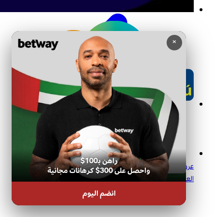
×
راهن بـ100$
عروض ومزايا بيتواي في الإمارات: 2 Up وSuperSub وعروض كأس
واحصل على 300$ كرهانات مجانية
العالم 2026
انضم اليوم