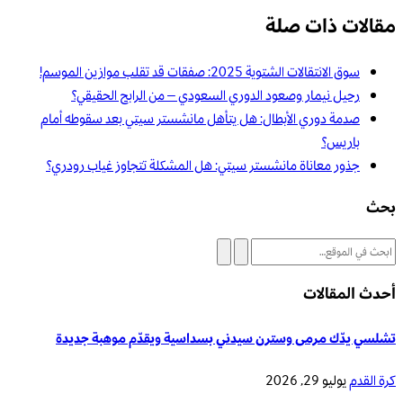
مقالات ذات صلة
سوق الانتقالات الشتوية 2025: صفقات قد تقلب موازين الموسم!
رحيل نيمار وصعود الدوري السعودي – من الرابح الحقيقي؟
صدمة دوري الأبطال: هل يتأهل مانشستر سيتي بعد سقوطه أمام
باريس؟
جذور معاناة مانشستر سيتي: هل المشكلة تتجاوز غياب رودري؟
بحث
أحدث المقالات
تشلسي يدّك مرمى وسترن سيدني بسداسية ويقدّم موهبة جديدة
كرة القدم
يوليو 29, 2026