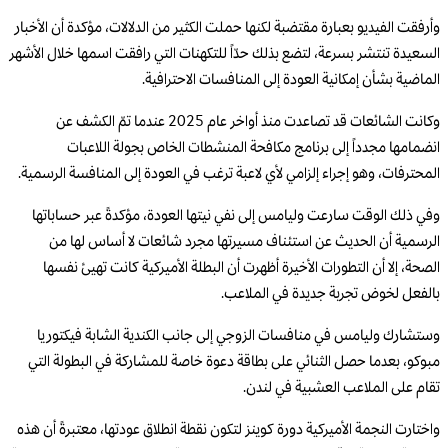
وأرفقت الفيديو بعبارة مقتضبة لكنها حملت الكثير من الدلالات، مؤكدة أن الأخبار
السعيدة تنتشر بسرعة، لتضع بذلك حدّاً للتكهنات التي رافقت اسمها خلال الأشهر
الماضية بشأن إمكانية العودة إلى المنافسات الاحترافية.
وكانت الشائعات قد تصاعدت منذ أواخر عام 2025 عندما تمّ الكشف عن
انضمامها مجدداً إلى برنامج مكافحة المنشطات الخاص بجولة اللاعبات
المحترفات، وهو إجراء إلزامي لأي لاعبة ترغب في العودة إلى المنافسة الرسمية.
وفي ذلك الوقت سارعت وليامس إلى نفي نيتها العودة، مؤكدةً عبر حساباتها
الرسمية أن الحديث عن استئناف مسيرتها مجرد شائعات لا أساس لها من
الصحة، إلا أن التطورات الأخيرة أظهرت أن البطلة الأميركية كانت تهيئ نفسها
بالفعل لخوض تجربة جديدة في الملاعب.
وستشارك وليامس في منافسات الزوجي إلى جانب الكندية الشابة فيكتوريا
مبوكو، بعدما حصل الثنائي على بطاقة دعوة خاصة للمشاركة في البطولة التي
تقام على الملاعب العشبية في لندن.
واختارت النجمة الأميركية دورة كوينز لتكون نقطة انطلاق عودتها، معتبرةً أن هذه