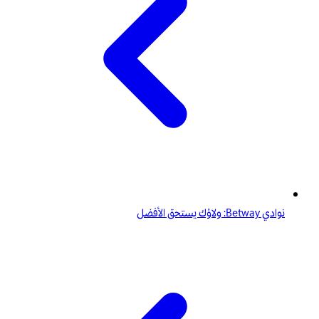
نوادي Betway: ولاؤك يستحق الأفضل