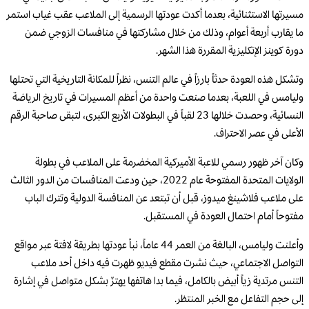
مسيرتها الاستثنائية، بعدما أكدت عودتها الرسمية إلى الملاعب عقب غياب استمر
ما يقارب أربعة أعوام، وذلك من خلال مشاركتها في منافسات الزوجي ضمن
دورة كوينز الإنكليزية المقررة هذا الشهر.
وتشكل هذه العودة حدثاً بارزاً في عالم التنس، نظراً للمكانة التاريخية التي تحتلها
وليامس في اللعبة، بعدما صنعت واحدة من أعظم المسيرات في تاريخ الرياضة
النسائية، وحصدت خلالها 23 لقباً في البطولات الأربع الكبرى، لتبقى صاحبة الرقم
الأعلى في عصر الاحتراف.
وكان آخر ظهور رسمي للاعبة الأميركية المخضرمة على الملاعب في بطولة
الولايات المتحدة المفتوحة عام 2022، حين ودعت المنافسات من الدور الثالث
على ملاعب فلاشينغ ميدوز، قبل أن تبتعد عن المنافسة الدولية وتترك الباب
مفتوحاً أمام احتمال العودة في المستقبل.
وأعلنت وليامس، البالغة من العمر 44 عاماً، نبأ عودتها بطريقة لافتة عبر مواقع
التواصل الاجتماعي، حيث نشرت مقطع فيديو ظهرت فيه داخل أحد ملاعب
التنس مرتدية زياً أبيض بالكامل، فيما بدا هاتفها يهتزّ بشكل متواصل في إشارة
إلى حجم التفاعل مع الخبر المنتظر.