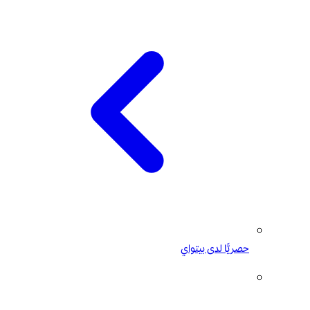
حصريًّا لدى بيتواي