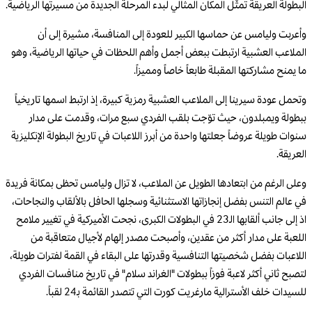
البطولة العريقة تمثّل المكان المثالي لبدء المرحلة الجديدة من مسيرتها الرياضية.
وأعربت وليامس عن حماسها الكبير للعودة إلى المنافسة، مشيرة إلى أن
الملاعب العشبية ارتبطت ببعض أجمل وأهم اللحظات في حياتها الرياضية، وهو
ما يمنح مشاركتها المقبلة طابعاً خاصاً ومميزاً.
وتحمل عودة سيرينا إلى الملاعب العشبية رمزية كبيرة، إذ ارتبط اسمها تاريخياً
ببطولة ويمبلدون، حيث توّجت بلقب الفردي سبع مرات، وقدمت على مدار
سنوات طويلة عروضاً جعلتها واحدة من أبرز اللاعبات في تاريخ البطولة الإنكليزية
العريقة.
وعلى الرغم من ابتعادها الطويل عن الملاعب، لا تزال وليامس تحظى بمكانة فريدة
في عالم التنس بفضل إنجازاتها الاستثنائية وسجلها الحافل بالألقاب والنجاحات،
اذ إلى جانب ألقابها الـ23 في البطولات الكبرى، نجحت الأميركية في تغيير ملامح
اللعبة على مدار أكثر من عقدين، وأصبحت مصدر إلهام لأجيال متعاقبة من
اللاعبات بفضل شخصيتها التنافسية وقدرتها على البقاء في القمة لفترات طويلة،
لتصبح ثاني أكثر لاعبة فوزاً ببطولات "الغراند سلام" في تاريخ منافسات الفردي
للسيدات خلف الأسترالية مارغريت كورت التي تتصدر القائمة بـ24 لقباً.