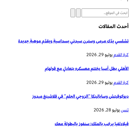
أحدث المقالات
تشلسي يدّك مرمى وسترن سيدني بسداسية ويقدّم موهبة جديدة
كرة القدم
يوليو 29, 2026
الأهلي بطل آسيا يختتم معسكره بتعادلٍ مع فولهام
كرة القدم
يوليو 29, 2026
ديوكوفيتش وسابالينكا “الزوجي الحلم” في فلاشينغ ميدوز
تنس
يوليو 28, 2026
فيلادلفيا يرحّب بالملك: سنفوز بالبطولة معك