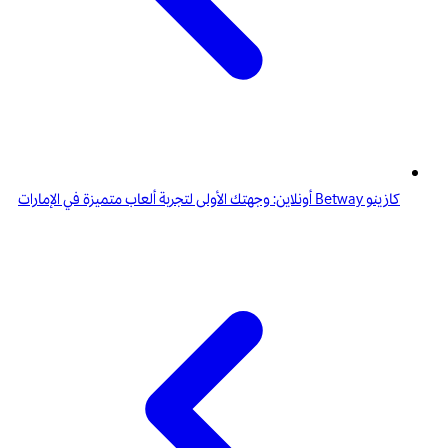
كازينو Betway أونلاين: وجهتك الأولى لتجربة ألعاب متميزة في الإمارات