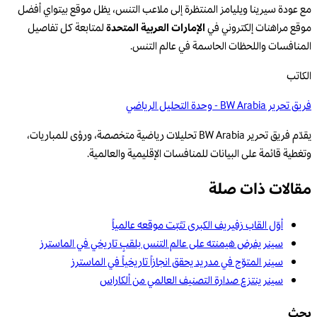
مع عودة سيرينا ويليامز المنتظرة إلى ملاعب التنس، يظل موقع بيتواي أفضل
موقع مراهنات إلكتروني في
الإمارات العربية المتحدة
لمتابعة كل تفاصيل
المنافسات واللحظات الحاسمة في عالم التنس.
الكاتب
فريق تحرير BW Arabia - وحدة التحليل الرياضي
يقدّم فريق تحرير BW Arabia تحليلات رياضية متخصصة، ورؤى للمباريات،
وتغطية قائمة على البيانات للمنافسات الإقليمية والعالمية.
مقالات ذات صلة
أوّل القاب زفيريف الكبرى تثبّت موقعه عالمياً
سينر يفرض هيمنته على عالم التنس بلقبٍ تاريخي في الماسترز
سينر المتوّج في مدريد يحقق انجازاً تاريخياً في الماسترز
سينر ينتزع صدارة التصنيف العالمي من ألكاراس
بحث