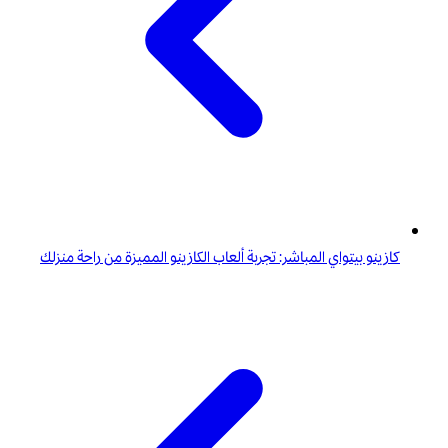
كازينو بيتواي المباشر: تجربة ألعاب الكازينو المميزة من راحة منزلك