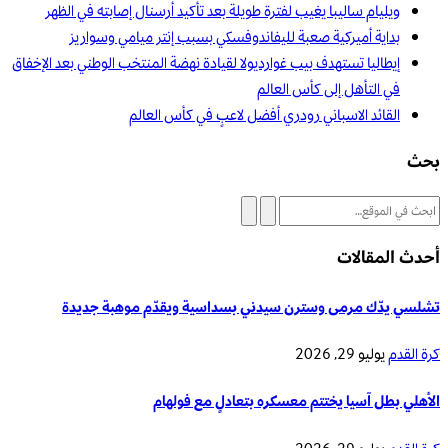
ويليام ساليبا يغيب لفترة طويلة بعد تأكيد أرسنال إصابته في الظهر
بداية أميركية صعبة لليفاندوفسكي بسبب إنتر ميامي وسواريز
إيطاليا تستهدف بيب غوارديولا لقيادة نهضة المنتخب الوطني بعد الإخفاق
في التأهل إلى كأس العالم
القائد الاسباني رودري أفضل لاعبٍ في كأس العالم
بحث
أحدث المقالات
تشلسي يدّك مرمى وسترن سيدني بسداسية ويقدّم موهبة جديدة
كرة القدم
يوليو 29, 2026
الأهلي بطل آسيا يختتم معسكره بتعادلٍ مع فولهام