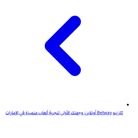
كازينو Betway أونلاين: وجهتك الأولى لتجربة ألعاب متميزة في الإمارات