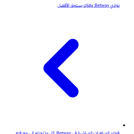
نوادي Betway: ولاؤك يستحق الأفضل
قواعد المراهنات المباشرة في Betway: كل ما تحتاج إلى معرفته