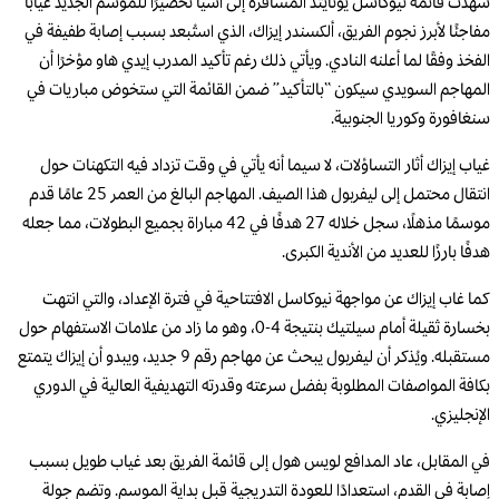
شهدت قائمة نيوكاسل يونايتد المسافرة إلى آسيا تحضيرًا للموسم الجديد غيابًا
مفاجئًا لأبرز نجوم الفريق، ألكسندر إيزاك، الذي استُبعد بسبب إصابة طفيفة في
الفخذ وفقًا لما أعلنه النادي. ويأتي ذلك رغم تأكيد المدرب إيدي هاو مؤخرًا أن
المهاجم السويدي سيكون “بالتأكيد” ضمن القائمة التي ستخوض مباريات في
سنغافورة وكوريا الجنوبية.
غياب إيزاك أثار التساؤلات، لا سيما أنه يأتي في وقت تزداد فيه التكهنات حول
انتقال محتمل إلى ليفربول هذا الصيف. المهاجم البالغ من العمر 25 عامًا قدم
موسمًا مذهلًا، سجل خلاله 27 هدفًا في 42 مباراة بجميع البطولات، مما جعله
هدفًا بارزًا للعديد من الأندية الكبرى.
كما غاب إيزاك عن مواجهة نيوكاسل الافتتاحية في فترة الإعداد، والتي انتهت
بخسارة ثقيلة أمام سيلتيك بنتيجة 4-0، وهو ما زاد من علامات الاستفهام حول
مستقبله. ويُذكر أن ليفربول يبحث عن مهاجم رقم 9 جديد، ويبدو أن إيزاك يتمتع
بكافة المواصفات المطلوبة بفضل سرعته وقدرته التهديفية العالية في الدوري
الإنجليزي.
في المقابل، عاد المدافع لويس هول إلى قائمة الفريق بعد غياب طويل بسبب
إصابة في القدم، استعدادًا للعودة التدريجية قبل بداية الموسم. وتضم جولة