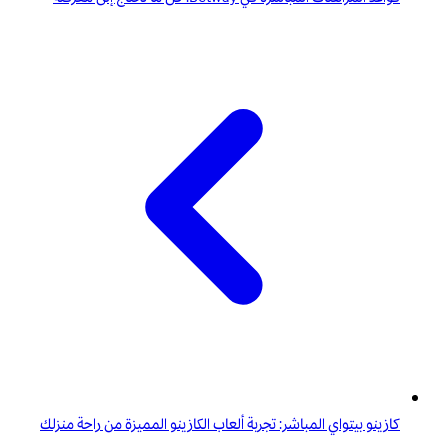
كازينو بيتواي المباشر: تجربة ألعاب الكازينو المميزة من راحة منزلك