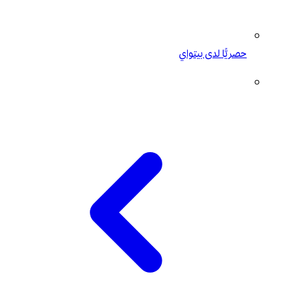
حصريًّا لدى بيتواي