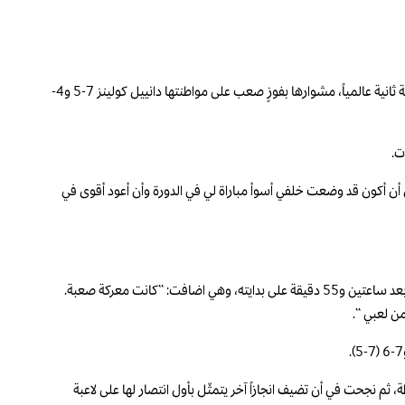
هذا ولا تزال استعدادات النجمات قائمة للبطولة الأميركية الكبرى، وذلك من خلال دورة مونتريال الكندية للألف نقطة، حيث استهلت النجمة الأميركية كوكو غوف، المصنفة ثانية عالمياً، مشوارها بفوزٍ صعب على مواطنتها دانييل كولينز 7-5 و4-
ت.
ى اللقاء. آمل أن أكون قد وضعت خلفي أسوأ مباراة لي في الدورة وأن أعود أقوى في
وعانت غوف، الساعية إلى لقبها الحادي عشر، بشكلٍ خاص من الأخطاء المزدوجة على الإرسال والتي بلغت 23، واكتفت بثلاثة إرسالات ساحقة، آخرها كان لحسم اللقاء بعد ساعتين و55 دقيقة على بدايته، وهي اضافت: “كانت معركة صعبة.
ن لعبي “.
في دورات الألف نقطة، ثم نجحت في أن تضيف انجازاً آخر يتمثّل بأول انتصار لها على لاعبة