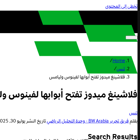
تخطى إلى المحتوى
/
Home
تنس
/
فلاشينغ ميدوز تفتح أبوابها لفينوس وليامس
فلاشينغ ميدوز تفتح أبوابها لفينوس و
تنس
بقلم
فريق تحرير BW Arabia - وحدة التحليل الرياضي
تاريخ النشر
يوليو 30, 2025 12:12 م
Search Results