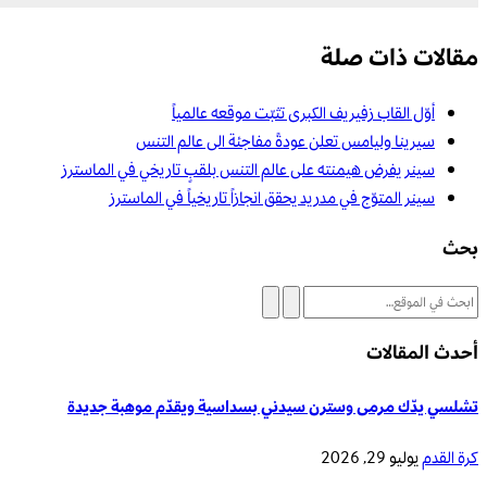
مقالات ذات صلة
أوّل القاب زفيريف الكبرى تثبّت موقعه عالمياً
سيرينا وليامس تعلن عودةً مفاجئة الى عالم التنس
سينر يفرض هيمنته على عالم التنس بلقبٍ تاريخي في الماسترز
سينر المتوّج في مدريد يحقق انجازاً تاريخياً في الماسترز
بحث
أحدث المقالات
تشلسي يدّك مرمى وسترن سيدني بسداسية ويقدّم موهبة جديدة
كرة القدم
يوليو 29, 2026