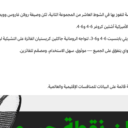
 آشلين كروغر 6-4 و6-4.
ا بوسكوفا العشرين 6-3 و6-4.
واي يتفوّق على الجميع — موثوق، سهل الاستخدام، ومصمَّم للفائزين.