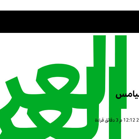
ليامس
3 دقائق قراءة