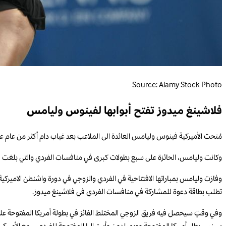
Source: Alamy Stock Photo
فلاشينغ ميدوز تفتح أبوابها لفينوس وليامس
مُنحت الأميركية فينوس وليامس العائدة الى الملاعب بعد غياب دام أكثر من عام عن
وكانت وليامس، الحائزة على سبع بطولات كبرى في منافسات الفردي والتي بلغت 45 عاماً الشهر الماضي، ومواطنتها رايلي أوبيلكا من بين 14 ثنائياً تم اختيارهم للمشاركة في البطولة المُجدّدة التي تُقام يومي 19 و20 آب/أغسطس.
وفازت وليامس بمباراتها الافتتاحية في الفردي والزوجي في دورة واشنطن الاميركية
تطلب بطاقة دعوة للمشاركة في منافسات الفردي في فلاشينغ ميدوز.
وفي وقتٍ سيحصل فيه فريق الزوجي المختلط الفائز في بطولة أمريكا المفتوحة على