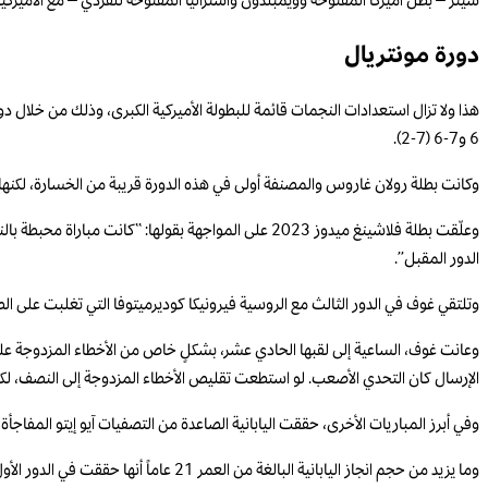
سينر – بطل أميركا المفتوحة وويمبلدون وأستراليا المفتوحة للفردي – مع الأميركية إ
دورة مونتريال
6 و7-6 (7-2).
وكانت بطلة رولان غاروس والمصنفة أولى في هذه الدورة قريبة من الخسارة، لكنها
وعلّقت بطلة فلاشينغ ميدوز 2023 على المواجهة بقولها:
الدور المقبل”.
وتلتقي غوف في الدور الثالث مع الروسية فيرونيكا كوديرميتوفا التي تغلبت على الصربية أو
الإرسال كان التحدي الأصعب. لو استطعت تقليص الأخطاء المزدوجة إلى النصف، لكانت
وفي أبرز المباريات الأخرى، حققت اليابانية الصاعدة من التصفيات آيو إيتو المفاجأة بإقصائها ال
وما يزيد من حجم انجاز اليابانية البال