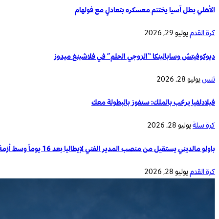
الأهلي بطل آسيا يختتم معسكره بتعادلٍ مع فولهام
كرة القدم
يوليو 29, 2026
ديوكوفيتش وسابالينكا “الزوجي الحلم” في فلاشينغ ميدوز
تنس
يوليو 28, 2026
فيلادلفيا يرحّب بالملك: سنفوز بالبطولة معك
كرة سلة
يوليو 28, 2026
باولو مالديني يستقيل من منصب المدير الفني لإيطاليا بعد 16 يوماً وسط أزمة تدريب المنتخب الوطني
كرة القدم
يوليو 28, 2026