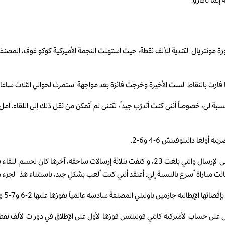
يما نافارو.
 فازت بالنقاط الست الأخيرة وخرجت فائزة بعد مواجهة استمرت لحوالي الثلاث ساعا
 “كانت مباراة محبطة بالنسبة لي، خصوصاً أنني كنت أتدرّب جيداً، لكنني لم أتمكن من نقل ذلك إل
لغا دانيلوفيتش 6-4 و6-2.
 مباراة أسرع بالنسبة إلي. أعتقد أنني كنت ألعب بشكلٍ جيد، باستثناء هذا الجزء م
إيطالية جازمين باوليني المصنفة سادسة عالمياً بفوزها عليها 2-6 و7-5 و7-6 (7-5).
غة من العمر 21 عاماً أنها حققت في الدور الأول على حساب الأميركية كايتي فولينتس فوزها الأول على الإطلاق 