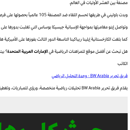
مصنفة بين العشر الأوليات في العالم.
وبدت باوليني في طريقها لحسم اللقاء ضد المصنفة 105 عالمياً بحصولها على فرصة للفوز بها في الشوط العاشر من المجموعة الثانية، لكن وصيفة رولان غاروس وويمبلدون لعام 2024 اضاعتها فدفعت الثمن.
وتواصل إيتو مغامرتها بمواجهة الإسبانية جيسيكا بوساس التي تغلبت بدورها على الأميركية
كما بلغت الكازخستانية إيلينا ريباكينا التاسعة الدور الثالث بفوزها على الأميركية هايلي بابتسيت 6-4 و6-3، لتواجه الرومانية جاكلين كريستيان الفائزة على التشيكية ليند
هل تبحث عن أفضل موقع للمراهنات الرياضية في
الإمارات العربية المتحدة
؟ بيت
الكاتب
فريق تحرير BW Arabia - وحدة التحليل الرياضي
يقدّم فريق تحرير BW Arabia تحليلات رياضية متخصصة، ورؤى للمباريات، وتغطية قائمة على البيانات للمنافسات الإقليمية والعالمية.