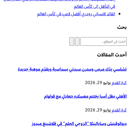
في التأهل إلى كأس العالم
القائد الاسباني رودري أفضل لاعبٍ في كأس العالم
بحث
أحدث المقالات
تشلسي يدّك مرمى وسترن سيدني بسداسية ويقدّم موهبة جديدة
كرة القدم
يوليو 29, 2026
الأهلي بطل آسيا يختتم معسكره بتعادلٍ مع فولهام
كرة القدم
يوليو 29, 2026
ديوكوفيتش وسابالينكا “الزوجي الحلم” في فلاشينغ ميدوز