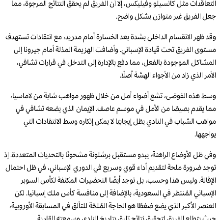
التعاقدات مثل كانسيلو وفيليكس، إلا أن الفريق لم يحقق النتائج المرجوة، مما
جعل الفريق غير متوازن بشكل واضح.
وقد ظهر الانقسام الداخلي بشدة بعد الخسارة أمام مدريد، مع انتقادات تستهدف
مستوى الفريق تحت قيادة الإسباني. وأضافت الهزيمة المذلة أمام جيرونا إلى
المشاكل الموجودة بالفعل، مما دفع بالإدارة إلى التدخل في قرارات تشافي،
الأمر الذي زاد من الأجواء الهشة أصلًا.
وسط هذه الفوضى، تشع أضواء أمل من خلال ظهور مواهب شابة من لاماسيا،
مما يقدم بصيصًا من الأمل في موسم عاصف. الإيمان الذي يضعه تشافي في
مواهب الشباب في النادي يظل إيجابيًا لا يمكن إنكاره وسط الانتقادات التي
يواجهها.
وفي ظل الأوضاع الراهنة، يبدو مستقبل برشلونة مشحونًا بالتحديات المتعددة. إذ
توجد ضرورة ملحة لتقديم أداء قوي وسريع في الدوري الإسباني، في ظل احتمال
الإقالة. وليس هذا وحسب، بل توجد أيضًا التحضيرات المكثفة لكأس السوبر
الإسباني المُنتظر في السعودية، بالإضافة إلى منافسة كأس ملك إسبانيا. لكن
العنصر الأكبر الذي يضع ضغطًا هو الحاجة المُلحّة للتألق في المسابقة الأوروبية،
حيث يتطلع الفريق لتحقيق نتائج تليق بتاريخ النادي وسمعته القارية.