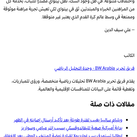
واحتمالات متنوعة. في ظل وجود الشك، تظل بيتواي مصدرًا للثبات، بخدمة كل
من المراهنين الخبراء والمبتدئين. ثق في بيتواي لكي تعيش تجربة مراهنة موثوقة
وممتعة في وسط عالم كرة القدم الذي يعتبر غير متوقعًا.
– علي سيف الدين
الكاتب
فريق تحرير BW Arabia - وحدة التحليل الرياضي
يقدّم فريق تحرير BW Arabia تحليلات رياضية متخصصة، ورؤى للمباريات،
وتغطية قائمة على البيانات للمنافسات الإقليمية والعالمية.
مقالات ذات صلة
ويليام ساليبا يغيب لفترة طويلة بعد تأكيد أرسنال إصابته في الظهر
بداية أميركية صعبة لليفاندوفسكي بسبب إنتر ميامي وسواريز
إيطاليا تستهدف بيب غوارديولا لقيادة نهضة المنتخب الوطني بعد الإخفاق