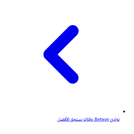
نوادي Betway: ولاؤك يستحق الأفضل