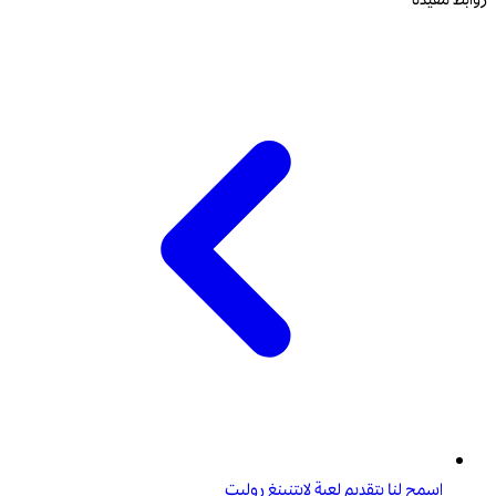
روابط مفيدة
اسمح لنا بتقديم لعبة لايتنينغ روليت