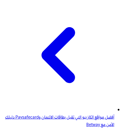
أفضل مواقع الكازينو التي تقبل بطاقات الائتمان وPaysafecard دليلك
الآمن مع Betway