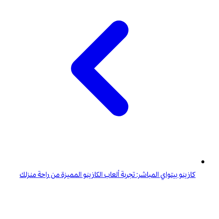
كازينو بيتواي المباشر: تجربة ألعاب الكازينو المميزة من راحة منزلك