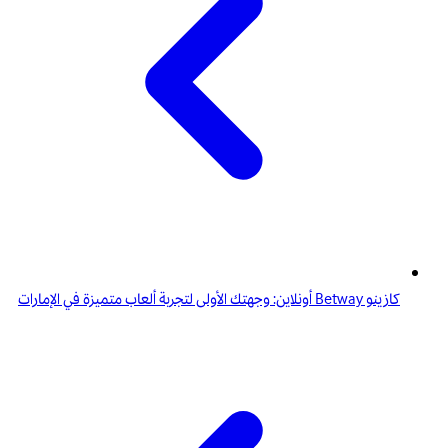
كازينو Betway أونلاين: وجهتك الأولى لتجربة ألعاب متميزة في الإمارات