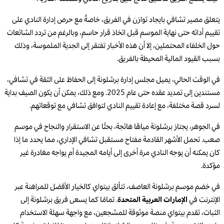
يتعلق مصير تشافي بايجاد توازن في الفريق، خاصةً مع حرص إدارة النادي على
تقييم أدائه حتى نهاية الموسم قبل اتخاذ قرار حاسم، وبالرغم من تردد الشائعات
حول الخلفاء المحتملين، إلا أن هذه الأخبار تفتقر إلى الجدية الملموسة، وذلك
بسبب القيود المالية المحيطة بالفريق.
في الوقت الحالي، يميل مجلس إدارة برشلونة إلى الحفاظ على الثقة في تشافي،
مستندين إلى تمديد عقده حتى عام 2025. ومع ذلك، يمكن أن يكون الصيف بداية
لسرد قصة مختلفة، مع إعادة تقييم النادي لتوافق تشافي مع توقعاتهم.
في الجوهر، يجتاز برشلونة مياهًا هائجة، بحثًا عن الاستقرار والنجاح في موسم
صعب. تحمل الأشهر القادمة مفتاح مستقبل تشافي الإداري، مما يحدد ما إذا
كان يمكنه أن يوجه النادي مرة أخرى إلى أيامه المجيدة أم يواجه مغادرة غير
مؤكدة.
في خضم موسم برشلونة العاصف، تتألق بيتواي كالخيار الأفضل للمراهنة عبر
الإنترنت في
الإمارات العربية المتحدة
. تمامًا كما يسعى فريق برشلونة إلى
الثبات، تقدم بيتواي منصة موثوقة للمشجعين، مع واجهة سهلة الاستخدام