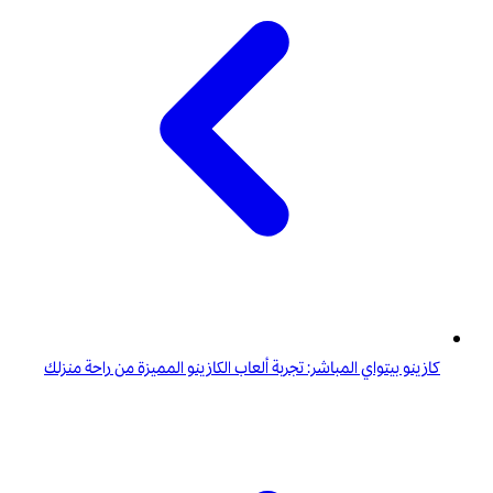
كازينو بيتواي المباشر: تجربة ألعاب الكازينو المميزة من راحة منزلك