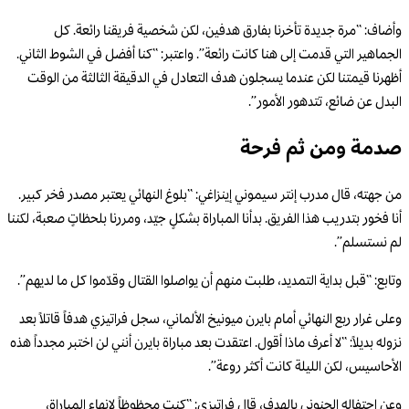
وأضاف: “مرة جديدة تأخرنا بفارق هدفين، لكن شخصية فريقنا رائعة. كل
الجماهير التي قدمت إلى هنا كانت رائعة”. واعتبر: “كنا أفضل في الشوط الثاني.
أظهرنا قيمتنا لكن عندما يسجلون هدف التعادل في الدقيقة الثالثة من الوقت
البدل عن ضائع، تتدهور الأمور”.
صدمة ومن ثم فرحة
من جهته، قال مدرب إنتر سيموني إينزاغي: “بلوغ النهائي يعتبر مصدر فخر كبير.
أنا فخور بتدريب هذا الفريق. بدأنا المباراة بشكلٍ جيّد، ومررنا بلحظاتٍ صعبة، لكننا
لم نستسلم”.
وتابع: “قبل بداية التمديد، طلبت منهم أن يواصلوا القتال وقدّموا كل ما لديهم”.
وعلى غرار ربع النهائي أمام بايرن ميونيخ الألماني، سجل فراتيزي هدفاً قاتلاً بعد
نزوله بديلاً: “لا أعرف ماذا أقول. اعتقدت بعد مباراة بايرن أنني لن اختبر مجدداً هذه
الأحاسيس، لكن الليلة كانت أكثر روعة”.
وعن احتفاله الجنوني بالهدف، قال فراتيزي: “كنت محظوظاً لانهاء المباراة،