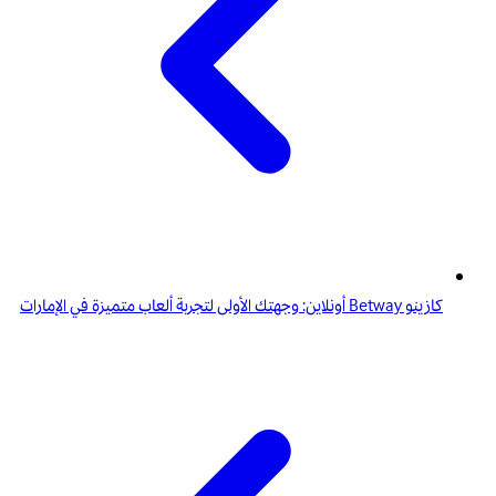
كازينو Betway أونلاين: وجهتك الأولى لتجربة ألعاب متميزة في الإمارات