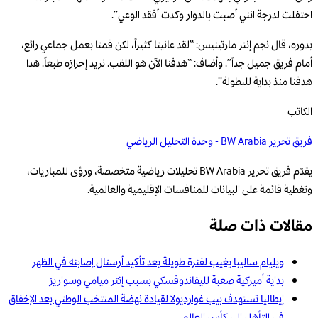
احتفلت لدرجة انني أصبت بالدوار وكدت أفقد الوعي”.
بدوره، قال نجم إنتر مارتينيس: “لقد عانينا كثيراً، لكن قمنا بعمل جماعي رائع،
أمام فريق جميل جداً”. وأضاف: “هدفنا الآن هو اللقب. نريد إحرازه طبعاً. هذا
هدفنا منذ بداية للبطولة”.
الكاتب
فريق تحرير BW Arabia - وحدة التحليل الرياضي
يقدّم فريق تحرير BW Arabia تحليلات رياضية متخصصة، ورؤى للمباريات،
وتغطية قائمة على البيانات للمنافسات الإقليمية والعالمية.
مقالات ذات صلة
ويليام ساليبا يغيب لفترة طويلة بعد تأكيد أرسنال إصابته في الظهر
بداية أميركية صعبة لليفاندوفسكي بسبب إنتر ميامي وسواريز
إيطاليا تستهدف بيب غوارديولا لقيادة نهضة المنتخب الوطني بعد الإخفاق
في التأهل إلى كأس العالم