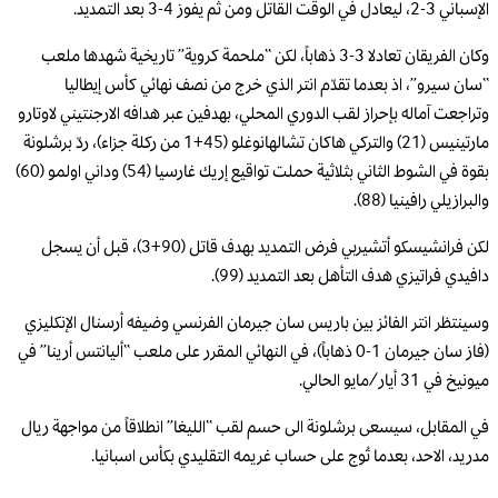
الإسباني 3-2، ليعادل في الوقت القاتل ومن ثم يفوز 4-3 بعد التمديد.
وكان الفريقان تعادلا 3-3 ذهاباً، لكن “ملحمة كروية” تاريخية شهدها ملعب
“سان سيرو”، اذ بعدما تقدّم انتر الذي خرج من نصف نهائي كأس إيطاليا
وتراجعت آماله بإحراز لقب الدوري المحلي، بهدفين عبر هدافه الارجنتيني لاوتارو
مارتينيس (21) والتركي هاكان تشالهانوغلو (45+1 من ركلة جزاء)، ردّ برشلونة
بقوة في الشوط الثاني بثلاثية حملت تواقيع إريك غارسيا (54) وداني اولمو (60)
والبرازيلي رافينيا (88).
لكن فرانشيسكو أتشيربي فرض التمديد بهدف قاتل (90+3)، قبل أن يسجل
دافيدي فراتيزي هدف التأهل بعد التمديد (99).
وسينتظر انتر الفائز بين باريس سان جيرمان الفرنسي وضيفه أرسنال الإنكليزي
(فاز سان جيرمان 1-0 ذهاباً)، في النهائي المقرر على ملعب “أليانتس أرينا” في
ميونيخ في 31 أيار/مايو الحالي.
في المقابل، سيسعى برشلونة الى حسم لقب “الليغا” انطلاقاً من مواجهة ريال
مدريد، الاحد، بعدما تُوج على حساب غريمه التقليدي بكأس اسبانيا.