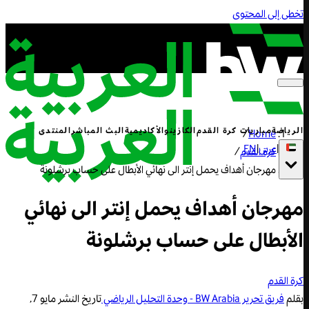
تخطى إلى المحتوى
الرياضة
مباريات كرة القدم
الكازينو
الأكاديمية
البث المباشر
المنتدى
/
Home
|
عربي
|
EN
كرة القدم
/
مهرجان أهداف يحمل إنتر الى نهائي الأبطال على حساب برشلونة
مهرجان أهداف يحمل إنتر الى نهائي
الأبطال على حساب برشلونة
كرة القدم
بقلم
فريق تحرير BW Arabia - وحدة التحليل الرياضي
تاريخ النشر
مايو 7,