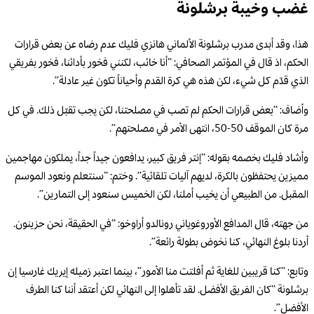
غضب وخيبة برشلونة
هذا، وقد أبدى مدرب برشلونة الألماني هانزي فليك عدم رضاه عن بعض قرارات
الحكم، اذ قال في المؤتمر الصحافي: “أنا خائب، لكنني فخور بأدائنا، فخور بفريقي
الذي قدّم كل شيء، لكن هذه هي كرة القدم وأحياناً تكون غير عادلة”.
وأضاف: “بعض قرارات الحكم لم تصب في مصلحتنا، لكن يجب تقبّل ذلك. في كل
مرة كان الموقف 50-50، انتهى الأمر في مصلحتهم”.
وأشاد فليك بخصمه بقوله: “إنتر فريق كبير، يدافعون جيداً جداً، يملكون مهاجمين
مميزين يحتفظون بالكرة، لديهم آليات تلقائية”. وختم: “سنتعلم ونعود الموسم
المقبل. من الطبيعي أن يخيب أملنا، لكن الخميس سنعود إلى التمارين”.
من جهته، قال المدافع الأوروغوياني رونالدو أراوخو: “في الحقيقة، نحن حزينون.
أردنا بلوغ النهائي، كنا نخوض بطولة رائعة”.
وتابع: “كنا قريبين للغاية ثم أفلتت منا الأمور”، بينما اعتبر زميله إيريك غارسيا إن
برشلونة “كان الفريق الأفضل. لقد تأهلوا إلى النهائي لكن أعتقد أننا كنا الطرف
الأفضل”.