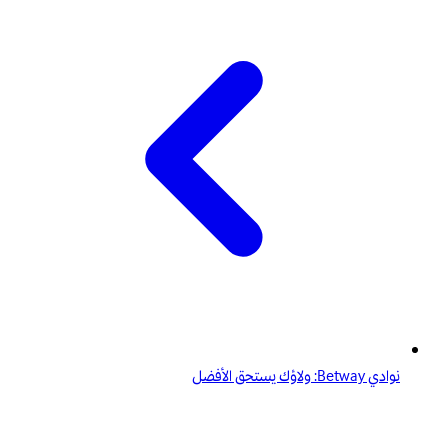
نوادي Betway: ولاؤك يستحق الأفضل