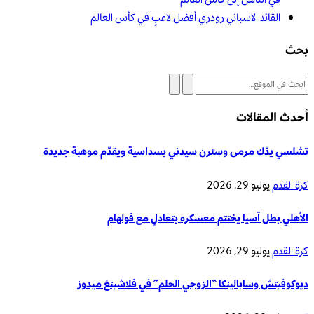
القائد الاسباني رودري أفضل لاعبٍ في كأس العالم
بحث
أحدث المقالات
تشلسي يدّك مرمى وسترن سيدني بسداسية ويقدّم موهبة جديدة
كرة القدم
يوليو 29, 2026
الأهلي بطل آسيا يختتم معسكره بتعادلٍ مع فولهام
كرة القدم
يوليو 29, 2026
ديوكوفيتش وسابالينكا “الزوجي الحلم” في فلاشينغ ميدوز