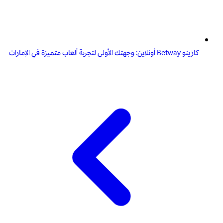
كازينو Betway أونلاين: وجهتك الأولى لتجربة ألعاب متميزة في الإمارات