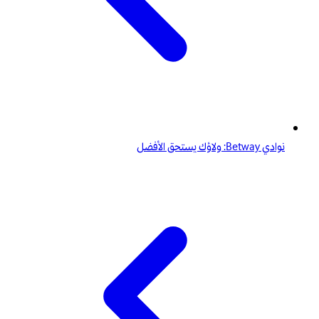
نوادي Betway: ولاؤك يستحق الأفضل