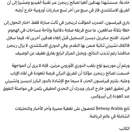
خادعة، مستشهدًا بهدفين أُلغيَا لصالح رينجرز عبر تقنية الفيديو ومشيرًا إلى أن
الفريق الاسكتلندي فاز في سبع من آخر تسع مباريات أوروبية خارج أرضه.
باري فيرغسون، المدرب المؤقت لرينجرز في ثالث مباراة فقط، اختار التحول إلى
خطة بثلاثة مدافعين، ما منح فريقه صلابة دفاعية وإتاحة مساحات في الهجوم
المرتد. افتتح سايريل ديسرز التسجيل قبل إلغاء هدفين آخرين له، فيما سجّل
فاكلاف تشيرني ثنائية ضمن بها التقدم. وفي الدوري الاسكتلندي، لا يزال رينجرز
منافسًا رغم تذبذب النتائج، ويحتل المركز الرابع بفارق طفيف عن الوصيف.
ورغم أن مورينيو توّج بلقب الدوري الأوروبي مرتين، فإنه لا يرى أن المواجهة
حُسمت لصالح رينجرز، مؤكدًا أن للفريق التركي فرصة للعودة في لقاء الإياب.
وعليه، يلتزم فيرغسون الحذر، لا سيما مع الإشادة بالدور البارز لديسرز وتشيرني
في تحقيق الفوز خارج الديار، ويدرك أن التحدي الحقيقي يكمن في مواصلة التفوق
عند العودة إلى آيبروكس.
تابع Betway Arabia للحصول على تغطية مميزة وآخر الأخبار والتحليلات
الشاملة في عالم الرياضة.
الكاتب