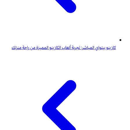
كازينو بيتواي المباشر: تجربة ألعاب الكازينو المميزة من راحة منزلك