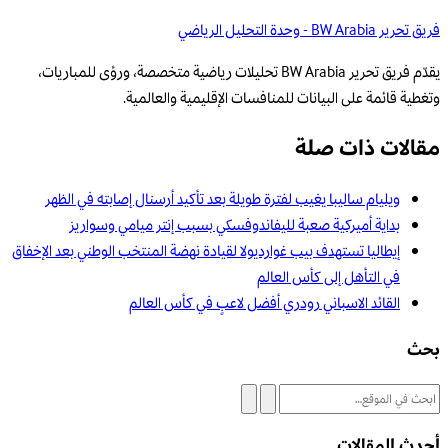
فريق تحرير BW Arabia - وحدة التحليل الرياضي
يقدّم فريق تحرير BW Arabia تحليلات رياضية متخصصة، ورؤى للمباريات،
وتغطية قائمة على البيانات للمنافسات الإقليمية والعالمية.
مقالات ذات صلة
ويليام ساليبا يغيب لفترة طويلة بعد تأكيد أرسنال إصابته في الظهر
بداية أميركية صعبة لليفاندوفسكي بسبب إنتر ميامي وسواريز
إيطاليا تستهدف بيب غوارديولا لقيادة نهضة المنتخب الوطني بعد الإخفاق
في التأهل إلى كأس العالم
القائد الاسباني رودري أفضل لاعبٍ في كأس العالم
بحث
أحدث المقالات