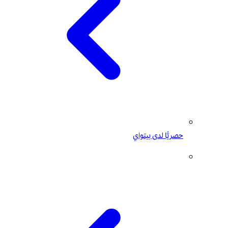
حصريًّا لدى بيتواي