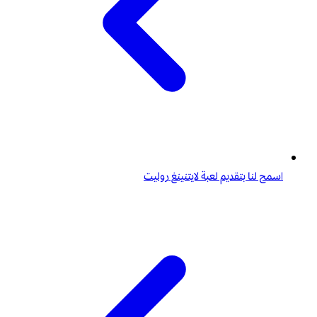
اسمح لنا بتقديم لعبة لايتنينغ روليت