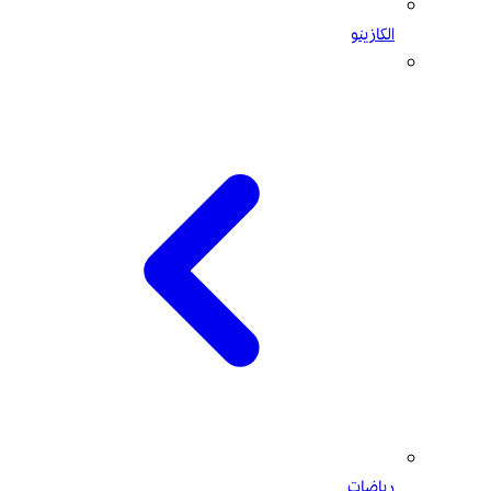
الكازينو
رياضات