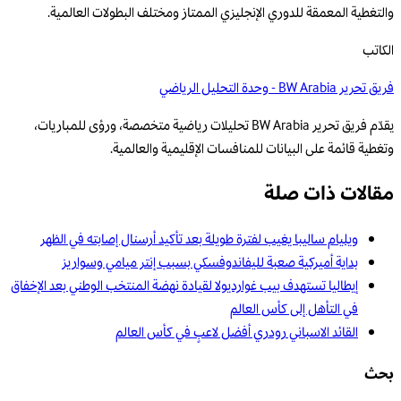
والتغطية المعمقة للدوري الإنجليزي الممتاز ومختلف البطولات العالمية.
الكاتب
فريق تحرير BW Arabia - وحدة التحليل الرياضي
يقدّم فريق تحرير BW Arabia تحليلات رياضية متخصصة، ورؤى للمباريات،
وتغطية قائمة على البيانات للمنافسات الإقليمية والعالمية.
مقالات ذات صلة
ويليام ساليبا يغيب لفترة طويلة بعد تأكيد أرسنال إصابته في الظهر
بداية أميركية صعبة لليفاندوفسكي بسبب إنتر ميامي وسواريز
إيطاليا تستهدف بيب غوارديولا لقيادة نهضة المنتخب الوطني بعد الإخفاق
في التأهل إلى كأس العالم
القائد الاسباني رودري أفضل لاعبٍ في كأس العالم
بحث