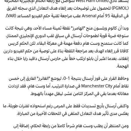
يستعد نادي West Ham United للتواصل مع رابطة الحكام الإنجليزية المحترفة
(PGMOL) للحصول على توضيحات بعد إلغاء هدف التعادل الذي سجله الفريق
في الدقيقة 95 أمام Arsenal عقب مراجعة تقنية حكم الفيديو المساعد (VAR).
وبدا أن كالوم ويلسون منح "الهامرز" نقطة ثمينة مساء الأحد، وهي نتيجة كانت
ستوجّه ضربة قوية لطموحات أرسنال في سباق لقب الدوري الإنجليزي الممتاز،
كما كانت ستمنح وست هام دفعة مهمة في معركة البقاء. لكن الحكم كريس
كافانا قرر إلغاء الهدف بعد مراجعة اللقطة بناءً على توصية من حكم الفيديو دارين
إنغلاند، بعدما اعتُبر أن بابلو ارتكب خطأً على حارس أرسنال دافيد رايا خلال بناء
الهجمة.
وحافظ القرار على فوز أرسنال بنتيجة 1-0، ليوسّع "الغانرز" الفارق إلى خمس
نقاط أمام Manchester City في صدارة الترتيب. أما وست هام، فقد ازدادت
معاناته بعدما بقي في المركز الثامن عشر، ليظل مهدداً بالهبوط.
واكتفى أرسنال بأربع تسديدات فقط على المرمى رغم استحواذه لفترات طويلة، ما
يعكس مدى تأثير هدف التعادل الملغى في اللحظات الأخيرة من المباراة.
ومن المنتظر أن يطلب وست هام شرحاً كاملاً من رابطة الحكام، إضافة إلى