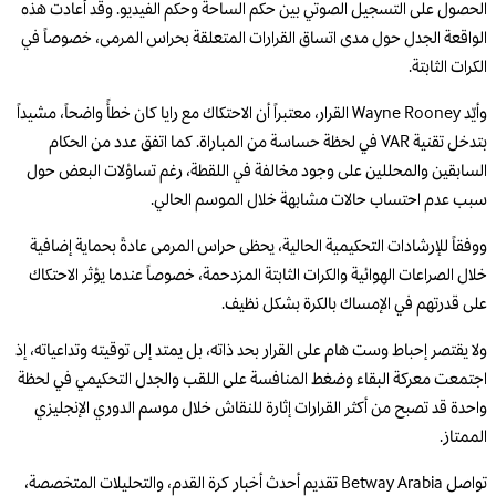
الحصول على التسجيل الصوتي بين حكم الساحة وحكم الفيديو. وقد أعادت هذه
الواقعة الجدل حول مدى اتساق القرارات المتعلقة بحراس المرمى، خصوصاً في
الكرات الثابتة.
وأيّد Wayne Rooney القرار، معتبراً أن الاحتكاك مع رايا كان خطأً واضحاً، مشيداً
بتدخل تقنية VAR في لحظة حساسة من المباراة. كما اتفق عدد من الحكام
السابقين والمحللين على وجود مخالفة في اللقطة، رغم تساؤلات البعض حول
سبب عدم احتساب حالات مشابهة خلال الموسم الحالي.
ووفقاً للإرشادات التحكيمية الحالية، يحظى حراس المرمى عادةً بحماية إضافية
خلال الصراعات الهوائية والكرات الثابتة المزدحمة، خصوصاً عندما يؤثر الاحتكاك
على قدرتهم في الإمساك بالكرة بشكل نظيف.
ولا يقتصر إحباط وست هام على القرار بحد ذاته، بل يمتد إلى توقيته وتداعياته، إذ
اجتمعت معركة البقاء وضغط المنافسة على اللقب والجدل التحكيمي في لحظة
واحدة قد تصبح من أكثر القرارات إثارة للنقاش خلال موسم الدوري الإنجليزي
الممتاز.
تواصل Betway Arabia تقديم أحدث أخبار كرة القدم، والتحليلات المتخصصة،