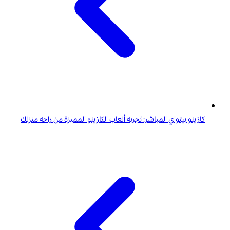
كازينو بيتواي المباشر: تجربة ألعاب الكازينو المميزة من راحة منزلك