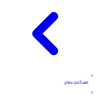
حصريًّا لدى بيتواي