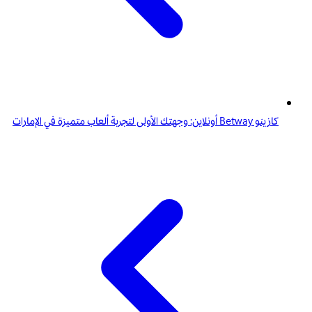
كازينو Betway أونلاين: وجهتك الأولى لتجربة ألعاب متميزة في الإمارات