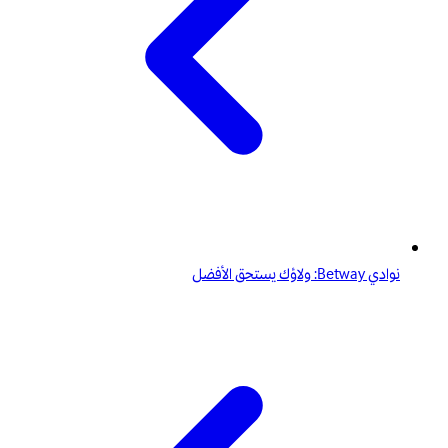
نوادي Betway: ولاؤك يستحق الأفضل