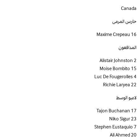
Canada
حارس المرمى
Maxime Crepeau
16
المدافعون
Alistair Johnston
2
Moise Bombito
15
Luc De Fougerolles
4
Richie Laryea
22
لاعبو الوسط
Tajon Buchanan
17
Niko Sigur
23
Stephen Eustaquio
7
Ali Ahmed
20