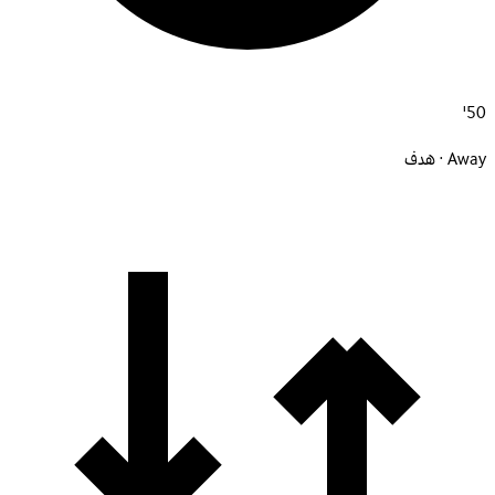
50'
Away · هدف