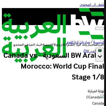
تخطى إلى المحتوى
الرئيسية
/
مباريات كرة القدم
الرياضة
مباريات كرة القدم
الكازينو
الأكاديمية
البث المباشر
المنتدى
|
عربي
|
EN
BW Arabia السعودية - Canada vs
Morocco: World Cup Final
Stage 1/8
نهاية المباراة
C
Canada