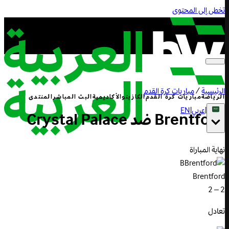
تخطى إلى المحتوى
الرئيسية
/
مباريات كرة القدم
الرياضة
مباريات كرة القدم
الكازينو
الأكاديمية
البث المباشر
المنتدى
|
عربي
|
EN
Brentford
ضد
Palace
Crystal
نهاية المباراة
B
Brentford
2 – 2
تعادل