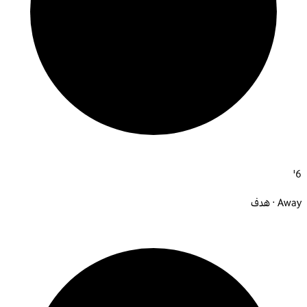
6'
Away · هدف