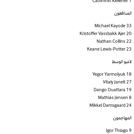
Caoimhin Kelleher
1
المدافعون
Michael Kayode
33
Kristoffer Vassbakk Ajer
20
Nathan Collins
22
Keane Lewis-Potter
23
لاعبو الوسط
Yegor Yarmolyuk
18
Vitaly Janelt
27
Dango Ouattara
19
Mathias Jensen
8
Mikkel Damsgaard
24
المهاجمون
Igor Thiago
9