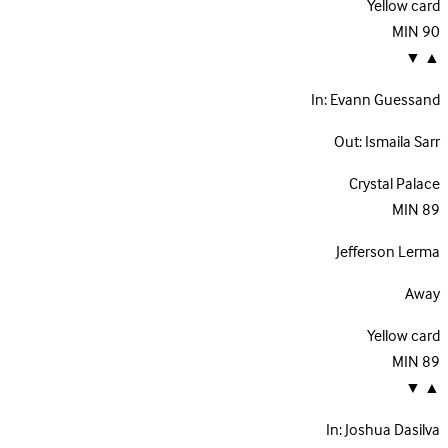
Yellow card
MIN
90
▼
▲
In:
Evann Guessand
Out:
Ismaila Sarr
Crystal Palace
MIN
89
Jefferson Lerma
Away
Yellow card
MIN
89
▼
▲
In:
Joshua Dasilva