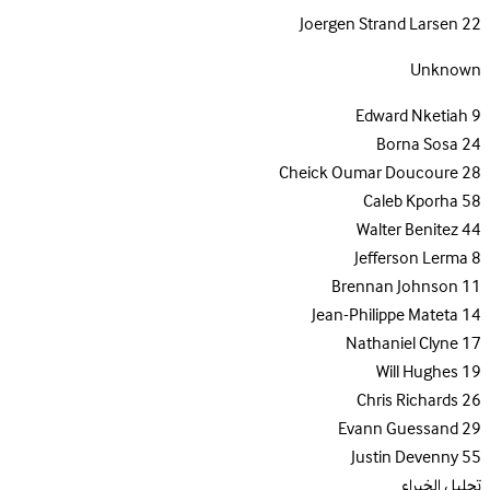
Joergen Strand Larsen
22
Unknown
Edward Nketiah
9
Borna Sosa
24
Cheick Oumar Doucoure
28
Caleb Kporha
58
Walter Benitez
44
Jefferson Lerma
8
Brennan Johnson
11
Jean-Philippe Mateta
14
Nathaniel Clyne
17
Will Hughes
19
Chris Richards
26
Evann Guessand
29
Justin Devenny
55
تحليل الخبراء