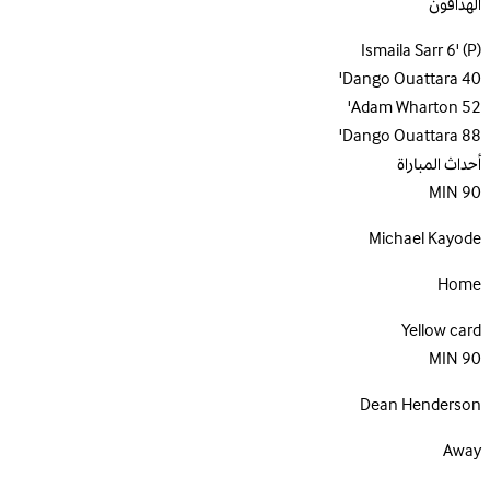
الهدافون
Ismaila Sarr
6'
(P)
Dango Ouattara
40'
Adam Wharton
52'
Dango Ouattara
88'
أحداث المباراة
MIN
90
Michael Kayode
Home
Yellow card
MIN
90
Dean Henderson
Away