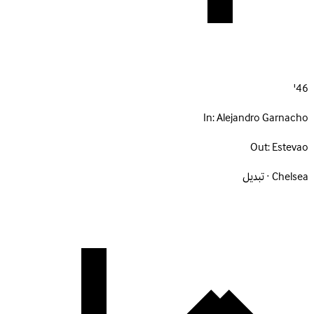
46'
In:
Alejandro Garnacho
Out:
Estevao
Chelsea · تبديل