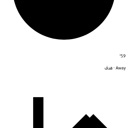
59'
Away · هدف