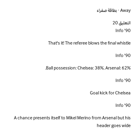
Away · بطاقة صفراء
التعليق
20
Info
90'
That's it! The referee blows the final whistle
Info
90'
Ball possession: Chelsea: 38%, Arsenal: 62%.
Info
90'
Goal kick for Chelsea
Info
90'
A chance presents itself to Mikel Merino from Arsenal but his
header goes wide