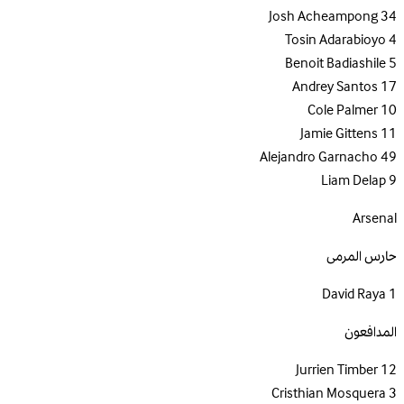
Josh Acheampong
34
Tosin Adarabioyo
4
Benoit Badiashile
5
Andrey Santos
17
Cole Palmer
10
Jamie Gittens
11
Alejandro Garnacho
49
Liam Delap
9
Arsenal
حارس المرمى
David Raya
1
المدافعون
Jurrien Timber
12
Cristhian Mosquera
3