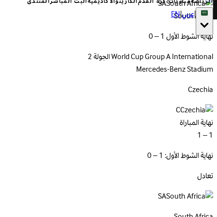
الرياضة
مباريات كرة القدم
الكازينو
الأكاديمية
البث المباشر
المنتدى
SA
|
عربي
|
EN
South Africa
نهاية الشوط الأول 1 – 0
International
World Cup Group A
الجولة 2
Mercedes-Benz Stadium
Czechia
C
نهاية المباراة
1 – 1
نهاية الشوط الأول: 1 – 0
تعادل
SA
South
Africa