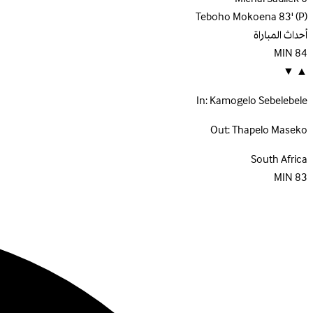
Teboho Mokoena
83'
(P)
أحداث المباراة
MIN
84
▼
▲
In:
Kamogelo Sebelebele
Out:
Thapelo Maseko
South Africa
MIN
83