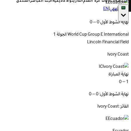
الرياضة
مباريات كرة القدم
الكازينو
الأكاديمية
البث المباشر
المنتدى
E
|
عربي
|
EN
Ecuador
نهاية الشوط الأول 0 – 0
International
World Cup Group E
الجولة 1
Lincoln Financial Field
Ivory
Coast
IC
نهاية المباراة
1 – 0
نهاية الشوط الأول: 0 – 0
الفائز: Ivory Coast
E
Ecuador