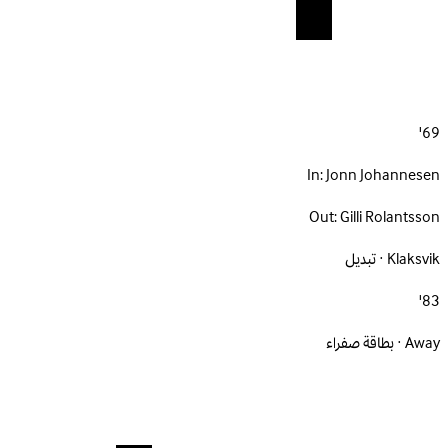
69'
In:
Jonn Johannesen
Out:
Gilli Rolantsson
Klaksvik · تبديل
83'
Away · بطاقة صفراء