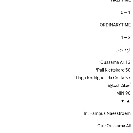
HALFTIME
1 – 0
ORDINARYTIME
2 – 1
الهدافون
Oussama Ali
13'
Pall Klettskard
50'
Tiago Rodrigues da Costa
57'
أحداث المباراة
MIN
90
▼
▲
In:
Hampus Naesstroem
Out:
Oussama Ali