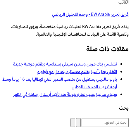
الكاتب
فريق تحرير BW Arabia - وحدة التحليل الرياضي
يقدّم فريق تحرير BW Arabia تحليلات رياضية متخصصة، ورؤى للمباريات،
وتغطية قائمة على البيانات للمنافسات الإقليمية والعالمية.
مقالات ذات صلة
تشلسي يدّك مرمى وسترن سيدني بسداسية ويقدّم موهبة جديدة
الأهلي بطل آسيا يختتم معسكره بتعادلٍ مع فولهام
باولو مالديني يستقيل من منصب المدير الفني لإيطاليا بعد 16 يوماً وسط
أزمة تدريب المنتخب الوطني
ويليام ساليبا يغيب لفترة طويلة بعد تأكيد أرسنال إصابته في الظهر
بحث