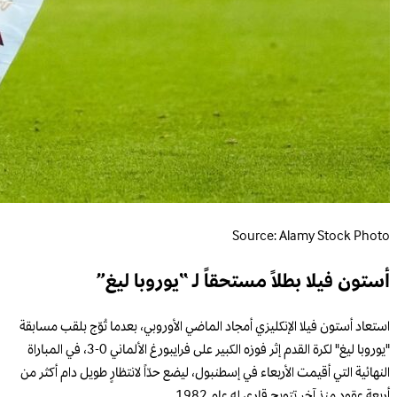
Source: Alamy Stock Photo
أستون فيلا بطلاً مستحقاً لـ “يوروبا ليغ”
استعاد أستون فيلا الإنكليزي أمجاد الماضي الأوروبي، بعدما تُوّج بلقب مسابقة
"يوروبا ليغ" لكرة القدم إثر فوزه الكبير على فرايبورغ الألماني 0-3، في المباراة
النهائية التي أقيمت الأربعاء في إسطنبول، ليضع حدّاً لانتظارٍ طويل دام أكثر من
أربعة عقود منذ آخر تتويج قاري له عام 1982.