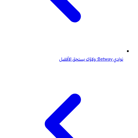
نوادي Betway: ولاؤك يستحق الأفضل