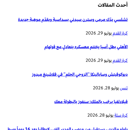
أحدث المقالات
تشلسي يدّك مرمى وسترن سيدني بسداسية ويقدّم موهبة جديدة
كرة القدم
يوليو 29, 2026
الأهلي بطل آسيا يختتم معسكره بتعادلٍ مع فولهام
كرة القدم
يوليو 29, 2026
ديوكوفيتش وسابالينكا “الزوجي الحلم” في فلاشينغ ميدوز
تنس
يوليو 28, 2026
فيلادلفيا يرحّب بالملك: سنفوز بالبطولة معك
كرة سلة
يوليو 28, 2026
باولو مالديني يستقيل من منصب المدير الفني لإيطاليا بعد 16 يوماً وسط