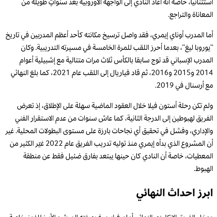
استثنائياً، خاصة أنه أعاد النادي إلى الواجهة الأوروبية بعد سنواتٍ طويلة من
المعاناة والتراجع.
أما المدرب أوناي إيمري، فقد واصل ترسيخ مكانته كأحد أعظم المدربين في تاريخ
“يوروبا ليغ”، بعدما أحرز اللقب للمرة الخامسة في مسيرته التدريبية. وكان
المدرب الإسباني قد توج سابقا بالكأس ثلاث مرات متتالية مع إشبيلية أعوام
2014 و2015 و2016، ثم قاد فياريال إلى اللقب عام 2021، كما بلغ النهائي
مع أرسنال في 2019.
ولم تكن رحلة أستون فيلا خلال العقود الماضية سهلة على الإطلاق، إذ تعرض
الفريق لهبوطين إلى الدرجة الثانية، كما عاش سنوات من عدم الاستقرار الفني
والإداري، وفشل في تحقيق أي نجاحات بارزة على مستوى البطولات المحلية. غير
أن المشروع الذي بدأه إيمري منذ توليه تدريب الفريق عام 2022 غيّر الكثير من
المعطيات، خاصة أن النادي كان حينها يبتعد بفارق ضئيل فقط عن منطقة
الهبوط.
ابرز احداث النهائي