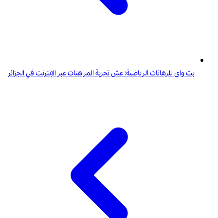
بت واي للرهانات الرياضية: عش تجربة المراهنات عبر الإنترنت في الجزائر