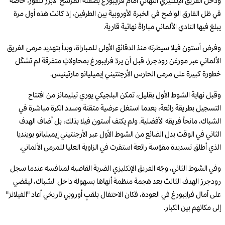
ودخل الفريق الإنكليزي النهائي أمام فرايبورغ بصفته المرشح الأبرز للفوز، خاصة
في ظل الفارق الواضح في الخبرة الأوروبية بين الطرفين، إذ كانت هذه أول مرة
يبلغ فيها النادي الألماني مباراةً نهائية قارية.
وفرض أستون فيلا سيطرته منذ الدقائق الأولى للمباراة، وبدأ بتهديد مرمى الفريق
الألماني عبر مورغن رودجرز، قبل أن يردّ فرايبورغ بمحاولاتٍ متفرقة لم تشكّل
خطورة كبيرة على مرمى الحارس الأرجنتيني إيميليانو مارتينيس.
وقبل نهاية الشوط الأول بقليل، تمكن البلجيكي يوري تيليمانز من افتتاح
التسجيل بطريقة رائعة، بعدما استغل عرضية متقنة وسدد الكرة مباشرة في
الشباك، مانحاً فريقه الأفضلية. ولم يكتف أستون فيلا بذلك، بل أضاف الهدف
الثاني في الوقت بدل الضائع من الشوط الأول عبر الأرجنتيني إيميليانو بوينديا
الذي أطلق تسديدة مقوّسة رائعة استقرت في الزاوية العليا للمرمى الألماني.
وفي الشوط الثاني، وجّه الفريق الإنكليزي الضربة القاضية لمنافسه عندما سجل
رودجرز الهدف الثالث بعد هجمة منظمة أنهاها بسهولة داخل الشباك، ليقضي
على آمال فرايبورغ في العودة، فكان الاحتفال بلقبٍ أوروبي تاريخي أعاد "الفيلانز"
إلى مكانهم بين الكبار.