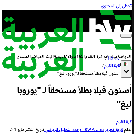
تخطى إلى المحتوى
الرياضة
مباريات كرة القدم
الكازينو
الأكاديمية
البث المباشر
المنتدى
/
Home
|
عربي
كرة القدم
/
أستون فيلا بطلاً مستحقاً لـ “يوروبا ليغ”
أستون فيلا بطلاً مستحقاً لـ “يوروبا
ليغ”
كرة القدم
بقلم
فريق تحرير BW Arabia - وحدة التحليل الرياضي
تاريخ النشر
مايو 21,