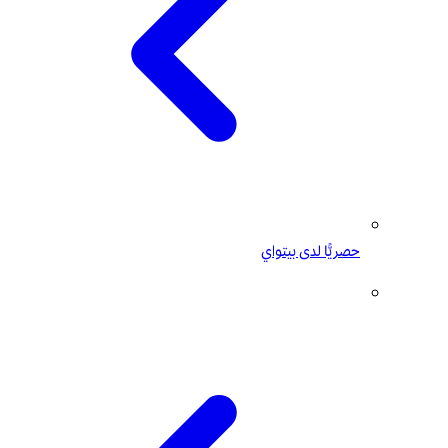
حصريًّا لدى بيتواي