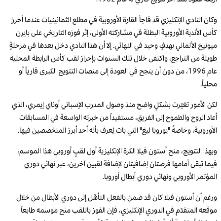
وكان النادي الإنكليزي قد فاجأ القارة الأوروبية في مطلع الثمانينيات عندما أحرز
كأس الأندية الأوروبية البطلة في مشاركته الأولى، إثر فوزه التاريخي على بايرن
ميونيخ الألماني بهدفٍ وحيد في النهائي. إلا أن هذا النادي دخل بعدها في مرحلةٍ
طويلة من التراجع، واكتفى خلال تلك السنوات بإحراز لقب كأس الرابطة المحلية
عام 1996، من دون أن ينجح في العودة إلى منصات التتويج الكبرى قارياً أو
محلياً.
لكن الأمور تغيّرت بشكلٍ واضح منذ وصول المدرب الإسباني أوناي إيمري، الذي
أعاد الروح والطموح إلى الفريق، مستفيداً من خبرته الواسعة في المسابقات
الأوروبية، وخاصةً "يوروبا ليغ" التي بات يُعرف بأنه أحد أبرز المتخصصين فيها.
وبهذا التتويج، منح أستون فيلا الكرة الإنكليزية أول لقبٍ أوروبي هذا الموسم،
فيما تبقى أمامها فرصتان إضافيتان لإضافة لقبين آخرين، عبر نهائي دوري
المؤتمر الأوروبي ونهائي دوري أبطال أوروبا.
ورغم أن أستون فيلا كان قد ضمن بالفعل التأهّل إلى دوري الأبطال من خلال
موقعه المتقدّم في الدوري الإنكليزي، فإن الفوز باللقب منح موسمه طابعاً