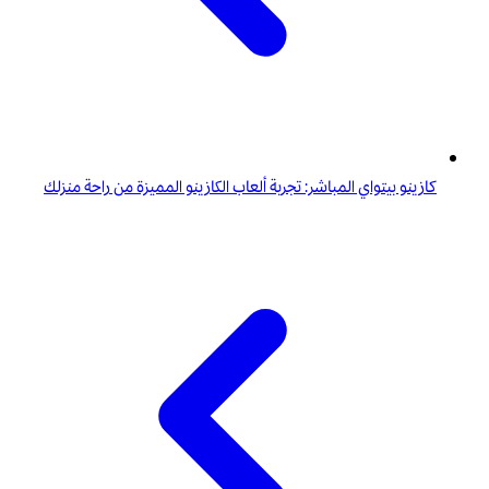
كازينو بيتواي المباشر: تجربة ألعاب الكازينو المميزة من راحة منزلك