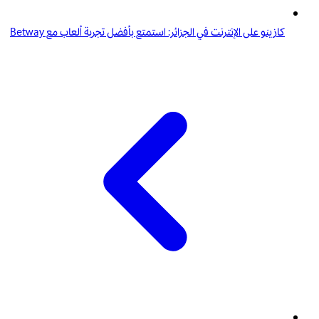
كازينو على الإنترنت في الجزائر: استمتع بأفضل تجربة ألعاب مع Betway