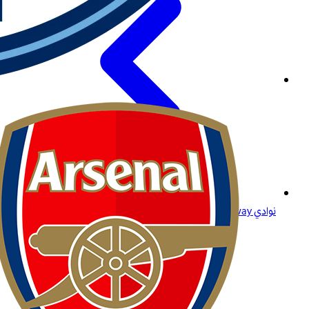
نوادي Betway: ولاؤك يستحق الأفضل