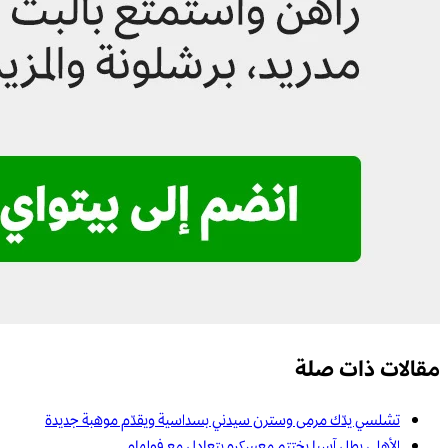
مقالات ذات صلة
تشلسي يدّك مرمى وسترن سيدني بسداسية ويقدّم موهبة جديدة
الأهلي بطل آسيا يختتم معسكره بتعادلٍ مع فولهام