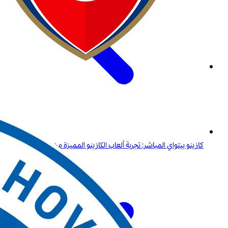
كازينو بيتواي المباشر: تجربة ألعاب الكازينو المميزة من راحة منزلك