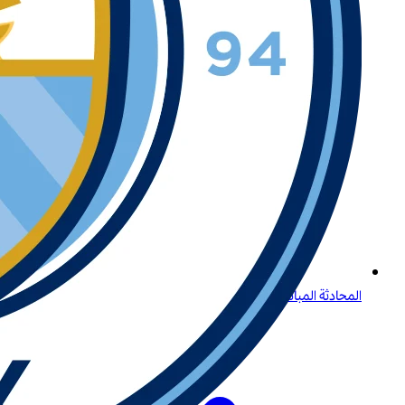
المحادثة المباشرة وتسجيل الدخول لدى بيتواي: دليل شامل