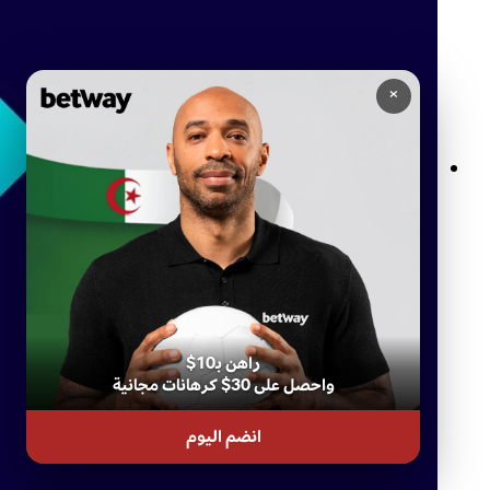
×
السحب الجزئي في Betway وتسجيل الدخول: تحكم كامل ووصول آمن
راهن بـ10$
واحصل على 30$ كرهانات مجانية
انضم اليوم