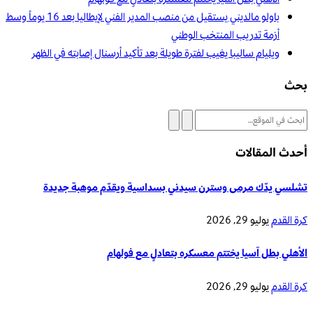
باولو مالديني يستقيل من منصب المدير الفني لإيطاليا بعد 16 يوماً وسط
أزمة تدريب المنتخب الوطني
ويليام ساليبا يغيب لفترة طويلة بعد تأكيد أرسنال إصابته في الظهر
بحث
أحدث المقالات
تشلسي يدّك مرمى وسترن سيدني بسداسية ويقدّم موهبة جديدة
كرة القدم
يوليو 29, 2026
الأهلي بطل آسيا يختتم معسكره بتعادلٍ مع فولهام
كرة القدم
يوليو 29, 2026