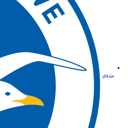
بت واي للرهانات الرياضية: عش تجربة المراهنات عبر الإنترنت في الجزائر