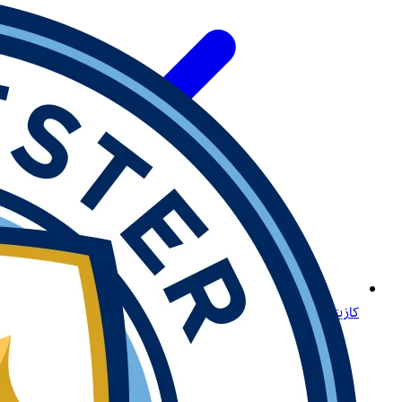
كازينو Betway أونلاين: وجهتك الأولى لتجربة ألعاب متميزة في الجزائر