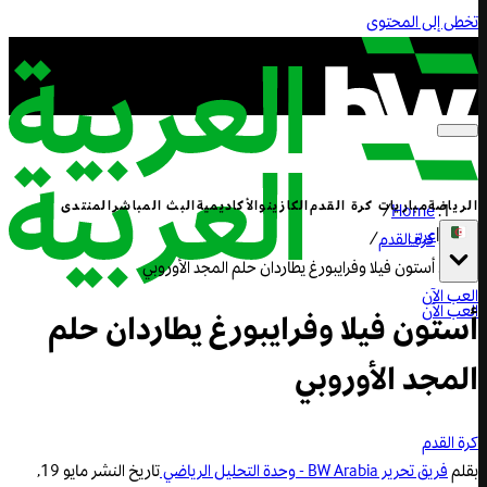
تخطى إلى المحتوى
الرياضة
مباريات كرة القدم
الكازينو
الأكاديمية
البث المباشر
المنتدى
/
Home
|
عربي
كرة القدم
/
أستون فيلا وفرايبورغ يطاردان حلم المجد الأوروبي
العب الآن
العب الآن
أستون فيلا وفرايبورغ يطاردان حلم
المجد الأوروبي
كرة القدم
بقلم
فريق تحرير BW Arabia - وحدة التحليل الرياضي
تاريخ النشر
مايو 19,