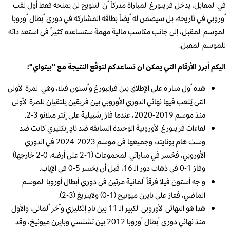
في المقابل، يدخل فرايبورغ المباراة مدركاً أن التتويج لن يمنحه فقط أول لقب
أوروبي في تاريخه، بل سيضمن له أيضاً بطاقة المشاركة في دوري أبطال أوروبا
الموسم المقبل، إلى جانب مكاسب مالية مهمة ستساعده كثيراً في استعداداته
للموسم المقبل.
اليكم أبرز الأرقام التي يمكن ان تساعدكم لتوقّع النتيجة مع "بيتواي":
هذه أول مباراة على الإطلاق بين فرايبورغ وأستون فيلا، وهي المرة الأولى
التي يُلعب فيها نهائي الدوري الأوروبي بين فريقين يلتقيان للمرة الأولى
منذ موسم 2019-2020، عندما فاز إشبيلية على إنتر ميلانو 3-2.
لقاءات فرايبورغ الأوروبية الوحيدة السابقة ضد نادٍ إنكليزي كانت ضد
وست هام يونايتد، وجميعها في موسم 2023-2024 في الدوري
الأوروبي، فخسر في مباراتي المجموعات (1-2 على أرضه، 0-2 خارجها)
وفاز 1-0 في ذهاب دور الـ 16، قبل أن يخسر 5-0 في الإياب.
واجه أستون فيلا فرقاً ألمانية مرتين في دوري أبطال أوروبا الموسم
الماضي، ففاز على بايرن ميونيخ (1-0) ولايبزيغ (3-2).
هذا هو النهائي الأوروبي الكبير الـ 11 بين نادٍ إنكليزي وآخر ألماني، والأول
منذ نهائي دوري أبطال أوروبا 2012 بين تشلسي وبايرن ميونيخ، وقد