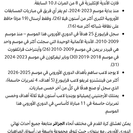
فازت الأندية الإنكليزية في 8 من المرات الـ 10 السابقة.
منذ بداية موسم 2023-2024، لم يفز أي فريق في مباريات المسابقات
الأوروبية الكبرى أكثر من أستون فيلا (26)، وفقط أرسنال (19 مرّة) حافظ
على نظافة شباكه أكثر منه (16).
سجل فرايبورغ 25 هدفاً في الدوري الأوروبي هذا الموسم – منذ موسم
2009-2010، الأندية الألمانية الوحيدة التي سجلت أكثر في موسم واحد
هي فيردر بريمن في موسم 2009-2010 (26) وأينتراخت فرانكفورت
في موسم 2018-2019 (30) وباير ليفركوزن في موسم 2023-2024
(31).
لا يوجد لاعب ساهم بأهداف الدوري الأوروبي في موسم 2025-2026
أكثر من فينتشنزو غريفو لاعب فرايبورغ (5 أهداف، 4 تمريرات حاسمة)،
الذي سجل أو صنع هدفًا في كلٍّ من آخر خمس مباريات.
يمتلك الأرجنتيني إيميليانو بوينديا لاعب أستون فيلا ثلاثة أهداف وخمس
تمريرات حاسمة في 11 مباراة كأساسي في الدوري الأوروبي هذا
الموسم.
يمكن لعشاق كرة القدم في مختلف أنحاء
الجزائر
متابعة جميع أحداث نهائي
الدوري الأوروبي مع بيتواي، حيث تتوفر مجموعة واسعة من أسواق المراهنات