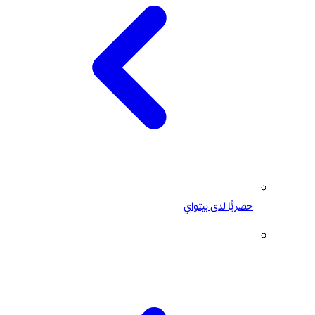
حصريًّا لدى بيتواي