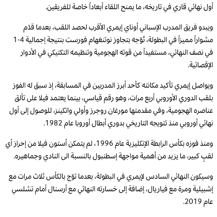
أول نهائي قاري في تاريخه، ما يمنح اللقاء أبعاداً خاصة للفريقين.
ويبدو فريق المدرب الإسباني أوناي إيمري الأقرب لحصد اللقب، بعدما قدّم
مشواراً مميزاً في البطولة، تُوّجه بتجاوز نوتنغهام فورست بنتيجة إجمالية 4-1
في نصف النهائي، مستفيداً من قوته الهجومية وتنظيمه التكتيكي في الأدوار
الإقصائية.
ويواصل إيمري تأكيد مكانته كأحد أبرز المدربين في المسابقة، إذ سبق له الفوز
بلقب الدوري الأوروبي أربع مرات، وهو رقم قياسي، بينما يعتمد فيلا على تألق
عناصره الهجومية، وفي مقدمتها مورغان روجرز وأولي واتكينز، للوصول إلى أول
نهائي أوروبي منذ تتويجه التاريخي بدوري أبطال أوروبا عام 1982.
ومنذ فوزه بكأس الرابطة الإنكليزية عام 1996، لم يتمكن أستون فيلا من إحراز أي
لقبٍ كبير، ما يزيد من أهمية مواجهة إسطنبول بالنسبة الى النادي وجماهيره.
وسيكون النهائي السادس لإيمري في البطولة، بعدما توّج بالكأس ثلاث مرات مع
إشبيلية ومرة مع فياريال، إضافة إلى خسارته النهائي مع أرسنال أمام تشلسي
عام 2019.