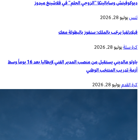
ديوكوفيتش وسابالينكا “الزوجي الحلم” في فلاشينغ ميدوز
تنس
يوليو 28, 2026
فيلادلفيا يرحّب بالملك: سنفوز بالبطولة معك
كرة سلة
يوليو 28, 2026
باولو مالديني يستقيل من منصب المدير الفني لإيطاليا بعد 16 يوماً وسط
أزمة تدريب المنتخب الوطني
كرة القدم
يوليو 28, 2026