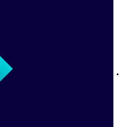
السحب الجزئي في Betway وتسجيل الدخول: تحكم كامل ووصول آمن