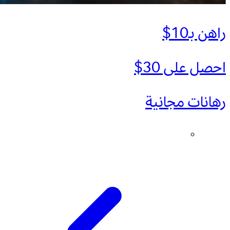
راهن بـ10$
احصل على 30$
رهانات مجانية