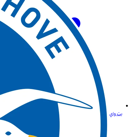
بت واي للرهانات الرياضية: عش تجربة المراهنات عبر الإنترنت في الجزائر