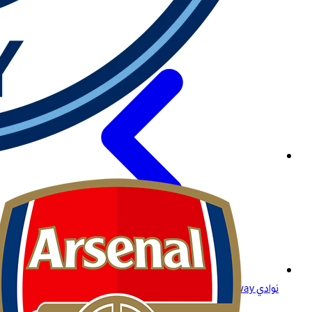
نوادي Betway: ولاؤك يستحق الأفضل