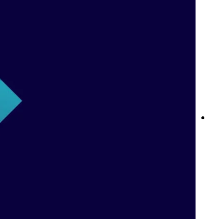
كازينو على الإنترنت في الجزائر: استمتع بأفضل تجربة ألعاب مع Betway