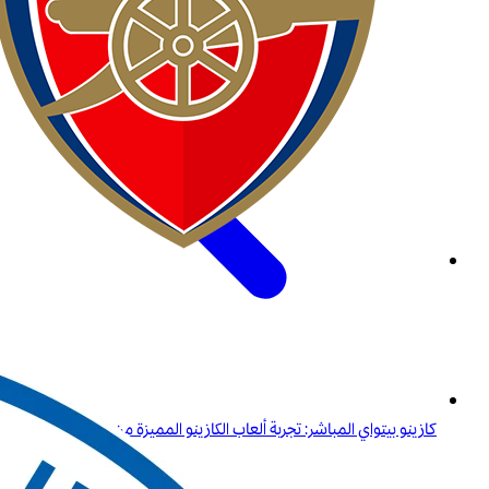
كازينو بيتواي المباشر: تجربة ألعاب الكازينو المميزة من راحة منزلك