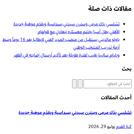
مقالات ذات صلة
تشلسي يدّك مرمى وسترن سيدني بسداسية ويقدّم موهبة جديدة
الأهلي بطل آسيا يختتم معسكره بتعادلٍ مع فولهام
باولو مالديني يستقيل من منصب المدير الفني لإيطاليا بعد 16 يوماً وسط
أزمة تدريب المنتخب الوطني
ويليام ساليبا يغيب لفترة طويلة بعد تأكيد أرسنال إصابته في الظهر
بحث
أحدث المقالات
تشلسي يدّك مرمى وسترن سيدني بسداسية ويقدّم موهبة جديدة
كرة القدم
يوليو 29, 2026