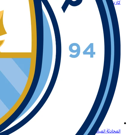
كازينو Betway أونلاين: وجهتك الأولى لتجربة ألعاب متميزة في الجزائر
المحادثة المباشرة وتسجيل الدخول لدى بيتواي: دليل شامل