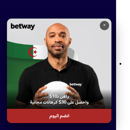
×
دردشة Betway المباشرة دعم فوري في الجزائر
راهن بـ10$
واحصل على 30$ كرهانات مجانية
انضم اليوم