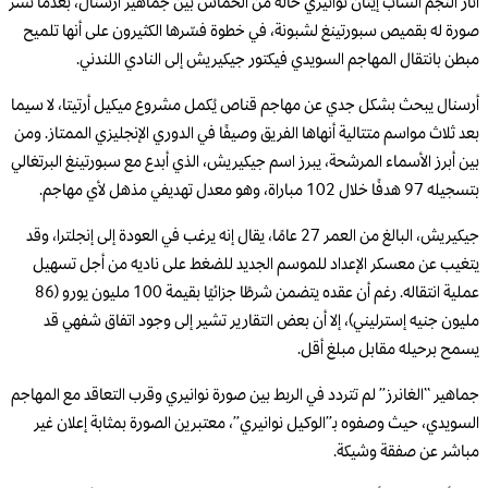
أثار النجم الشاب إيثان نوانيري حالة من الحماس بين جماهير أرسنال، بعدما نشر
صورة له بقميص سبورتينغ لشبونة، في خطوة فسّرها الكثيرون على أنها تلميح
مبطن بانتقال المهاجم السويدي فيكتور جيكيريش إلى النادي اللندني.
أرسنال يبحث بشكل جدي عن مهاجم قناص يُكمل مشروع ميكيل أرتيتا، لا سيما
بعد ثلاث مواسم متتالية أنهاها الفريق وصيفًا في الدوري الإنجليزي الممتاز. ومن
بين أبرز الأسماء المرشحة، يبرز اسم جيكيريش، الذي أبدع مع سبورتينغ البرتغالي
بتسجيله 97 هدفًا خلال 102 مباراة، وهو معدل تهديفي مذهل لأي مهاجم.
جيكيريش، البالغ من العمر 27 عامًا، يقال إنه يرغب في العودة إلى إنجلترا، وقد
يتغيب عن معسكر الإعداد للموسم الجديد للضغط على ناديه من أجل تسهيل
عملية انتقاله. رغم أن عقده يتضمن شرطًا جزائيًا بقيمة 100 مليون يورو (86
مليون جنيه إسترليني)، إلا أن بعض التقارير تشير إلى وجود اتفاق شفهي قد
يسمح برحيله مقابل مبلغ أقل.
جماهير “الغانرز” لم تتردد في الربط بين صورة نوانيري وقرب التعاقد مع المهاجم
السويدي، حيث وصفوه بـ”الوكيل نوانيري”، معتبرين الصورة بمثابة إعلان غير
مباشر عن صفقة وشيكة.