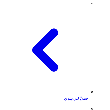
حصريًّا لدى بيتواي