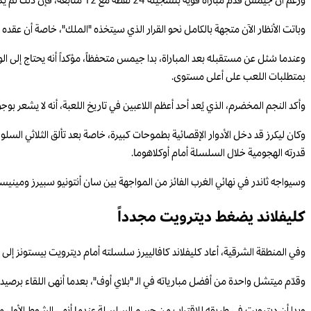
ورغم أن جيمس قدّم مباراة قوية بتسجيله 24 نقطة مع 12 متابعة، فإن ذلك لم يكن كافياً لتفادي الإقصاء، في موسم انتهى بصورة مخيبة لفريق كان يأمل المنافسة الجدية على اللقب بعد نتائجه القوية في نهاية الموسم المنتظم.
وباتت الأنظار الآن متجهة بالكامل نحو القرار الذي سيتخذه "الملك"، خاصة أن عقده ين
وعندما سُئل عن مستقبله بعد المباراة، بدا جيمس متحفظاً، مؤكداً أنه يحتاج إلى ال
بمتطلبات اللعب على أعلى مستوى.
وأكد النجم المخضرم، الذي يُعد أحد أعظم اللاعبين في تاريخ اللعبة، أنه لا يشعر بوج
وكان ليكرز قد دخل الأدوار الإقصائية بطموحات كبيرة، خاصة بعد تألق الثلاثي الس
قدرته الهجومية خلال السلسلة أمام أوكلاهوما.
وسيواجه ثاندر في نهائي الغرب الفائز من المواجهة بين سان أنتونيو سبيرز ومينيسوتا تم
كليفلاند يضغط ديترويت مجدداً
وفي المنطقة الشرقية، أعاد كليفلاند كافالييرز سلسلته أمام ديترويت بيستونز إلى نقطة البداية (2-2) بعدما حقق فوزاً مهماً بنتيجة 112-103، بفضل عرض هجومي مذه
وقدّم ميتشل واحدة من أفضل مبارياته في الـ "بلاي أوف"، بعدما أنهى اللقاء برصيد 43 نقطة، بينها 39 نقطة في الشوط الثاني وحده، في أداء استثنائي قلب به مجريات المباراة بالكامل لصالح فريقه