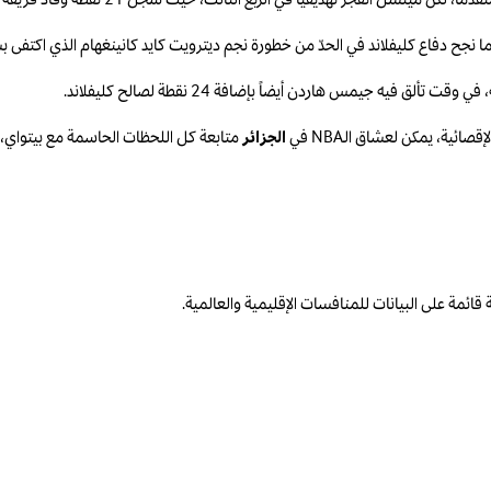
ث، حيث سجل 21 نقطة وقاد فريقه إلى سلسلة مذهلة من 25 نقطة متتالية غيّرت مجرى اللقاء بالكامل.
ة، يمكن لعشاق الـNBA في
الجزائر
متابعة كل اللحظات الحاسمة مع بيتواي،