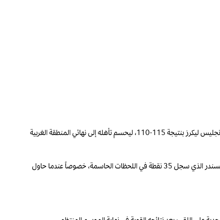
ترجم أوكلاهوما سيتي ثاندر هيمنته الكاملة على سلسلة نصف نهائي المنطقة الغربية في دوري كرة السلة الأميركي للمحترفين، بعدما حقق فوزه الرابع توالياً على لوس أنجليس ليكرز بنتيجة 115-110، ليحسم تأهله إلى نهائي المنطقة الغربية
وأكد حامل اللقب مرة جديدة قوته بعدما كرر سيناريو الدور الأول الذي تجاوزه أيضاً بالعلامة الكاملة أمام فينيكس صنز، وذلك بفضل نجمه الكندي شاي غيلجيوس – ألكسندر الذي سجل 35 نقطة في اللحظات الحاسمة، خصوصاً عندما حاول