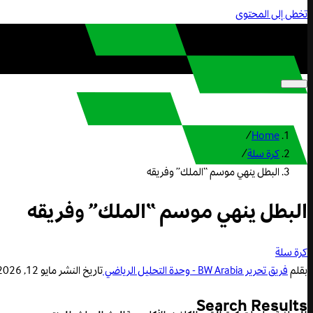
تخطى إلى المحتوى
/
Home
كرة سلة
/
البطل ينهي موسم “الملك” وفريقه
البطل ينهي موسم “الملك” وفريقه
كرة سلة
بقلم
فريق تحرير BW Arabia - وحدة التحليل الرياضي
تاريخ النشر
مايو 12, 2026 1:46 م
Search Results