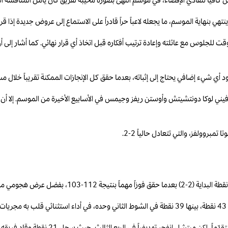
تهي بنهاية الموسم، ما يجعله لاعباً حراً قادراً على الاستماع إلى عروض جديدة إذا ق
وقت للجلوس مع عائلته وإعادة ترتيب أفكاره قبل اتخاذ أي قرار نهائي. كما أشار إلى 
ود أي شيء إضافي يحتاج إلى إثباته، بعدما حقق كل الإنجازات الممكنة تقريباً خلال مس
لوفيني لوكا دونتشيتش وأوستن ريفز وجيمس في الأسابيع الأخيرة من الموسم. إلا أن 
بروولفز، والتي تتعادل حالياً 2-2.
ل من نجمه دونوفان ميتشل.
.