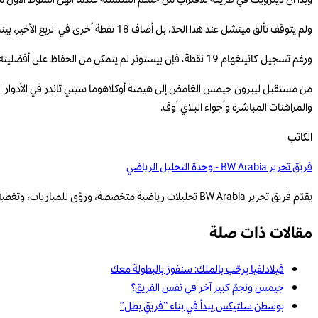
وبدا أن ديترويت في طريقه للاقتراب من حسم السلسلة عندما أنهى الشوط الأول متقدّماً، لكن ميتشل انفجر تهديفياً في الربع الثال
ولم يتوقف تألق ميتشل عند هذا الحدّ، بل أضاف 18 نقطة أخرى في الربع الأخير، بينما نجح دفاع كليفلاند في الحدّ من خطورة نجم ديترويت كايد كانينغهام الذي اكتفى بسبع نقاط فقط في النصف الثاني من المباراة.
ورغم تسجيل كانينغهام 19 نقطة، فإن بيستونز لم يتمكن من الحفاظ على أفضليته، في وقت تألق فيه جيمس هاردن أيضاً بإضافة 24 نقطة لصالح كليفلاند.
من مستقبل ليبرون جيمس الغامض إلى هيمنة أوكلاهوما سيتي ثاندر في الأدوار الإقصائي
والمراهنات المباشرة وأجواء البلاي أوف.
الكاتب
فريق تحرير BW Arabia - وحدة التحليل الرياضي
يقدّم فريق تحرير BW Arabia تحليلات رياضية متخصصة، ورؤى للمباريات، وتغطية قائمة على البيانات للمنافسات الإقليمية والعالمية.
مقالات ذات صلة
فيلادلفيا يرحّب بالملك: سنفوز بالبطولة معك
جيمس ونجمٌ كبير آخر في نفس الفريق؟
بوسطن سلتيكس يبدأ في بناء “فريقٍ بطل”