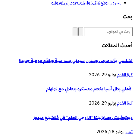
ليبرون يودّع لايكرز ولينارد يعود إلى تورونتو
بحث
أحدث المقالات
تشلسي يدّك مرمى وسترن سيدني بسداسية ويقدّم موهبة جديدة
كرة القدم
يوليو 29, 2026
الأهلي بطل آسيا يختتم معسكره بتعادلٍ مع فولهام
كرة القدم
يوليو 29, 2026
ديوكوفيتش وسابالينكا “الزوجي الحلم” في فلاشينغ ميدوز
تنس
يوليو 28, 2026